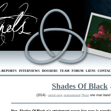
E-REPORTS
INTERVIEWS
DOSSIERS
TEAM
FORUM
LIENS
CONTAC
Shades Of Black
(2014) -
metal prog
instrumental
Djent
one man band
Non, Shades Of Black n’a strictement aucun lien avec la parodie