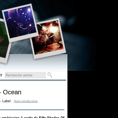
T
- Ocean
- Label :
Auto-production
 américaine à sortir de Fifty Shades Of