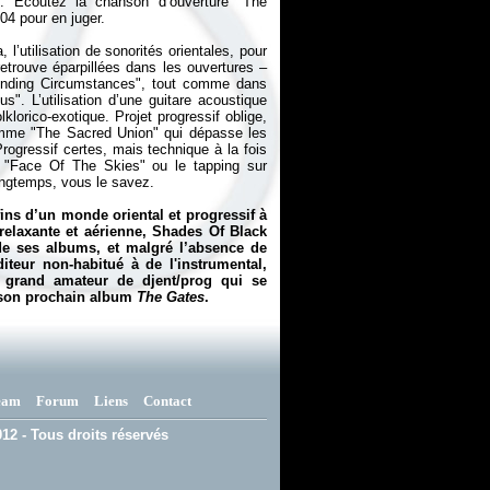
nt. Écoutez la chanson d’ouverture "The
04 pour en juger.
’utilisation de sonorités orientales, pour
trouve éparpillées dans les ouvertures –
pending Circumstances", tout comme dans
s". L’utilisation d’une guitare acoustique
klorico-exotique. Projet progressif oblige,
omme "The Sacred Union" qui dépasse les
rogressif certes, mais technique à la fois
 "Face Of The Skies" ou le tapping sur
longtemps, vous le savez.
s d’un monde oriental et progressif à
 relaxante et aérienne, Shades Of Black
 de ses albums, et malgré l’absence de
teur non-habitué à de l'instrumental,
t grand amateur de djent/prog qui se
e son prochain album
The Gates
.
eam
Forum
Liens
Contact
12 - Tous droits réservés