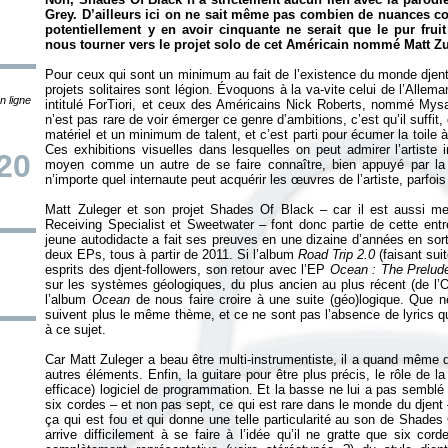
Grey. D’ailleurs ici on ne sait même pas combien de nuances comp
potentiellement y en avoir cinquante ne serait que le pur frui
nous tourner vers le projet solo de cet Américain nommé Matt Zu
Pour ceux qui sont un minimum au fait de l’existence du monde djent
projets solitaires sont légion. Évoquons à la va-vite celui de l’Alle
n ligne
intitulé ForTiori, et ceux des Américains Nick Roberts, nommé Mysa
n’est pas rare de voir émerger ce genre d’ambitions, c’est qu’il suffi
matériel et un minimum de talent, et c’est parti pour écumer la toile
Ces exhibitions visuelles dans lesquelles on peut admirer l’artiste
20
moyen comme un autre de se faire connaître, bien appuyé par la 
n’importe quel internaute peut acquérir les œuvres de l’artiste, parfois
Matt Zuleger et son projet Shades Of Black – car il est aussi 
Receiving Specialist et Sweetwater – font donc partie de cette entr
jeune autodidacte a fait ses preuves en une dizaine d’années en sor
deux EPs, tous à partir de 2011. Si l’album
Road Trip 2.0
(faisant sui
esprits des djent-followers, son retour avec l’EP
Ocean : The Prelud
sur les systèmes géologiques, du plus ancien au plus récent (de l’O
l’album
Ocean
de nous faire croire à une suite (géo)logique. Que
suivent plus le même thème, et ce ne sont pas l’absence de lyrics q
à ce sujet.
Car Matt Zuleger a beau être multi-instrumentiste, il a quand même d
autres éléments. Enfin, la guitare pour être plus précis, le rôle de l
efficace) logiciel de programmation. Et la basse ne lui a pas sembl
six cordes – et non pas sept, ce qui est rare dans le monde du djent –
ça qui est fou et qui donne une telle particularité au son de Shades 
arrive difficilement à se faire à l’idée qu’il ne gratte que six co