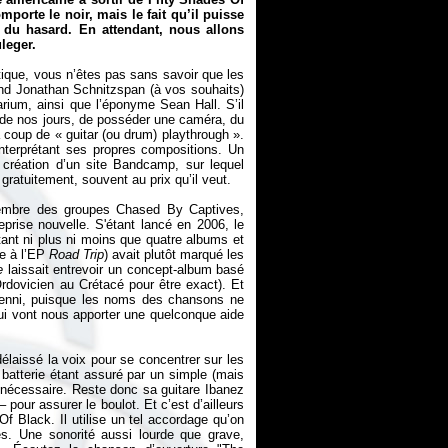
orte le noir, mais le fait qu’il puisse
t du hasard. En attendant, nous allons
leger.
ique, vous n’êtes pas sans savoir que les
mand Jonathan Schnitzspan (à vos souhaits)
rium, ainsi que l’éponyme Sean Hall. S’il
t, de nos jours, de posséder une caméra, du
 à coup de «
guitar (ou drum) playthrough
».
 interprétant ses propres compositions. Un
création d’un site Bandcamp, sur lequel
 gratuitement, souvent au prix qu’il veut.
membre des groupes Chased By Captives,
eprise nouvelle. S'étant lancé en 2006, le
tant ni plus ni moins que quatre albums et
te à l’EP
Road Trip
) avait plutôt marqué les
e
laissait entrevoir un concept-album basé
rdovicien au Crétacé pour être exact). Et
 nenni, puisque les noms des chansons ne
ui vont nous apporter une quelconque aide
élaissé la voix pour se concentrer sur les
a batterie étant assuré par un simple (mais
é nécessaire. Reste donc sa guitare Ibanez
 pour assurer le boulot. Et c’est d’ailleurs
Of Black. Il utilise un tel accordage qu’on
rdes. Une sonorité aussi lourde que grave,