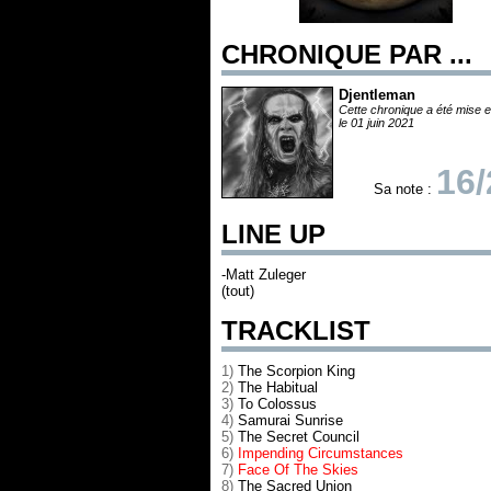
CHRONIQUE PAR ...
Djentleman
Cette chronique a été mise e
le 01 juin 2021
16/
Sa note :
LINE UP
-Matt Zuleger
(tout)
TRACKLIST
1)
The Scorpion King
2)
The Habitual
3)
To Colossus
4)
Samurai Sunrise
5)
The Secret Council
6)
Impending Circumstances
7)
Face Of The Skies
8)
The Sacred Union