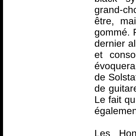
grand-ch
être, ma
gommé. Po
dernier a
et cons
évoquera
de Solsta
de guitar
Le fait qu
égalemen
Les Hon