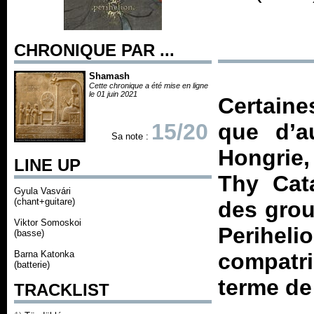
CHRONIQUE PAR ...
Shamash
Cette chronique a été mise en ligne
le 01 juin 2021
Certaine
15/20
que d’a
Sa note :
Hongrie,
LINE UP
Thy Cat
Gyula Vasvári
(chant+guitare)
des grou
Viktor Somoskoi
Periheli
(basse)
Barna Katonka
compatri
(batterie)
terme de
TRACKLIST