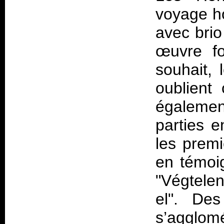
voyage ho
avec brio
œuvre fo
souhait, 
oublient
égalemen
parties 
les prem
en témoi
"Végtelen
el". De
s’agglom