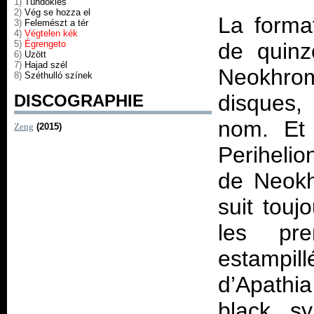
1)
Tündöklés
2)
Vég se hozza el
La forma
3)
Felemészt a tér
4)
Végtelen kék
5)
Égrengeto
de quin
6)
Uzött
7)
Hajad szél
Neokhrome
8)
Széthulló színek
disques,
DISCOGRAPHIE
nom. Et
Zeng
(2015)
Perihelio
de Neokh
suit touj
les pre
estampil
d’Apathi
black sy