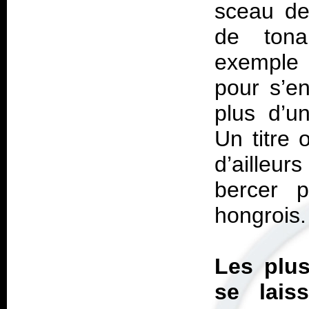
sceau de 
de tonal
exemple 
pour s’e
plus d’u
Un titre 
d’ailleur
bercer 
hongrois.
Les plus
se lais