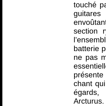
touché pa
guitare
envoûtan
section 
l’ensembl
batterie 
ne pas m
essentie
présente
chant qui
égards,
Arcturus