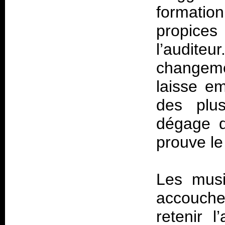
formati
propices
l’audite
changem
laisse e
des plu
dégage d
prouve le 
Les musi
accouch
retenir l