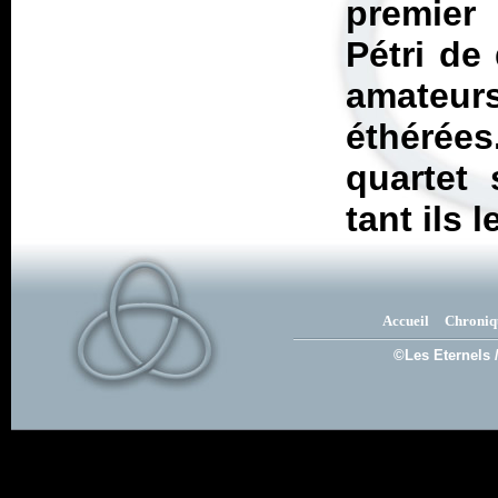
premier 
Pétri de 
amateur
éthérée
quartet 
tant ils l
Accueil
Chroniq
©Les Eternels 