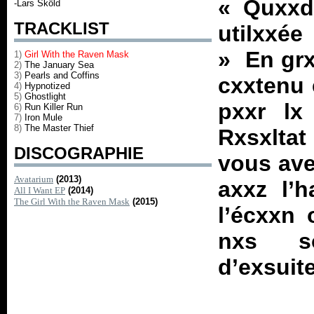
«
Quxxd
-Lars Sköld
TRACKLIST
utilxxée
» En grxs
1)
Girl With the Raven Mask
2)
The January Sea
3)
Pearls and Coffins
cxxtenu 
4)
Hypnotized
5)
Ghostlight
pxxr lx
6)
Run Killer Run
7)
Iron Mule
8)
The Master Thief
Rxsxltat
DISCOGRAPHIE
vous ave
Avatarium
(2013)
axxz l’h
All I Want EP
(2014)
The Girl With the Raven Mask
(2015)
l’écxxn 
nxs so
d’exsuit