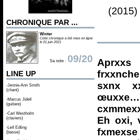
(2015)
CHRONIQUE PAR ...
Winter
Cette chronique a été mise en ligne
le 01 juin 2021
09/20
Aprxx
Sa note :
frxxnche
LINE UP
sxnx x
-Jennie-Ann Smith
(chant)
œuxxe… e
-Marcus Jidell
(guitare)
cxmmexx
-Carl Westholm
Eh oxi, 
(claviers)
-Leif Edling
fxmexse 
(basse)