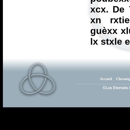
xcx. De
xn rxti
guèxx xl
lx stxle 
Accueil
Chroniq
©Les Eternels 