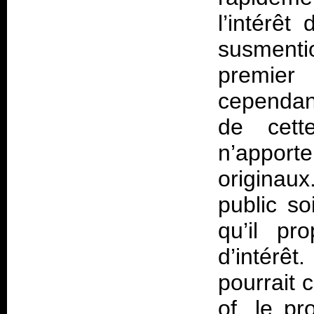
l’intérêt
susment
premier
cependant
de cett
n’apport
originau
public so
qu’il p
d’intérê
pourrait 
of, le p