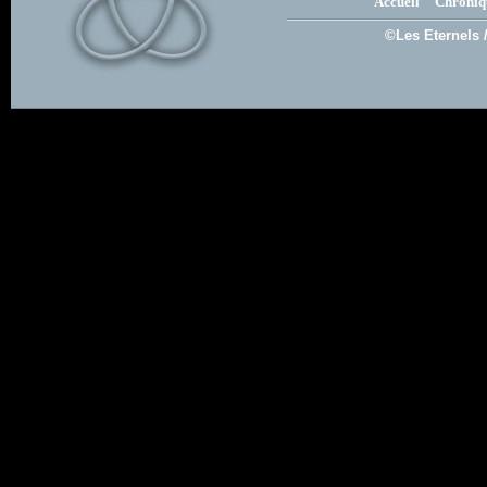
Accueil
Chroniq
©Les Eternels 