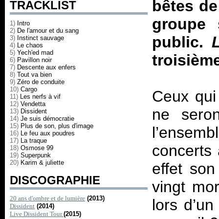
bêtes de
TRACKLIST
groupe 
1)
Intro
2)
De l'amour et du sang
public.
3)
Instinct sauvage
4)
Le chaos
5)
Yech'ed mad
troisième
6)
Pavillon noir
7)
Descente aux enfers
8)
Tout va bien
9)
Zéro de conduite
10)
Cargo
Ceux qui 
11)
Les nerfs à vif
12)
Vendetta
ne seron
13)
Dissident
14)
Je suis démocratie
15)
Plus de son, plus d'image
l’ensem
16)
Le feu aux poudres
17)
La traque
concerts 
18)
Osmose 99
19)
Superpunk
20)
Karim & juliette
effet son
DISCOGRAPHIE
vingt mor
20 ans d'ombre et de lumière
(2013)
lors d’u
Dissident
(2014)
Live Dissident Tour
(2015)