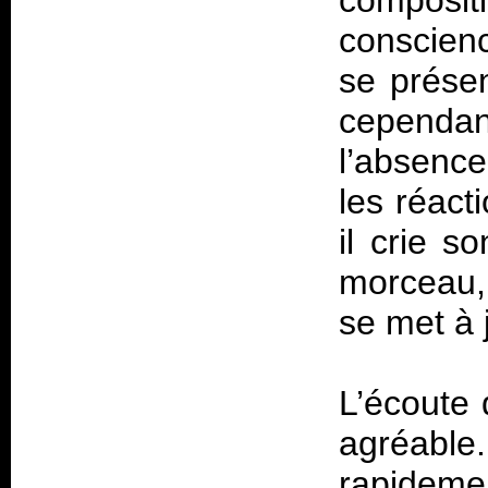
compos
conscienc
se présen
cependa
l’absenc
les réact
il crie s
morceau,
se met à 
L’écoute 
agréable.
rapidemen