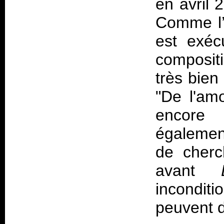
en avril 
Comme l’o
est exéc
composit
très bien
"De l'am
encore 
égalemen
de cherc
avant
Le
incondi
peuvent d