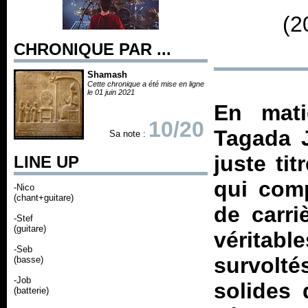
(2
CHRONIQUE PAR ...
Shamash
Cette chronique a été mise en ligne
le 01 juin 2021
En mati
10/20
Tagada J
Sa note :
juste tit
LINE UP
qui comp
-Nico
(chant+guitare)
de carri
-Stef
(guitare)
véritab
-Seb
survolté
(basse)
-Job
solides 
(batterie)