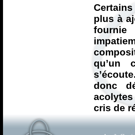
Certains
plus à a
fourni
impat
composi
qu’un c
s’écoute
donc dé
acolytes
cris de r