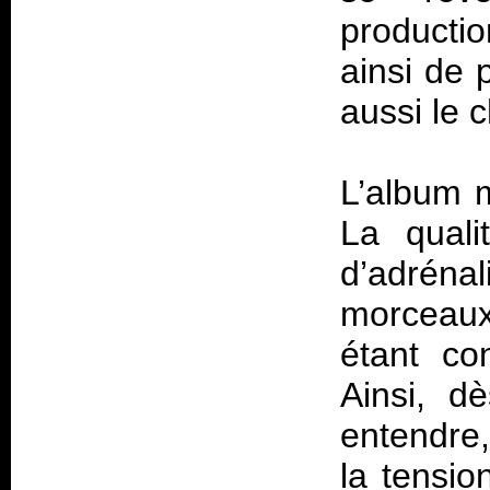
producti
ainsi de 
aussi le 
L’album 
La quali
d’adrénal
morceaux
étant co
Ainsi, d
entendre,
la tensio