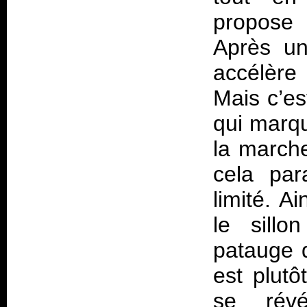
propose u
Après un
accélère
Mais c’es
qui marqu
la march
cela para
limité. A
le sillo
patauge d
est plutô
se révé