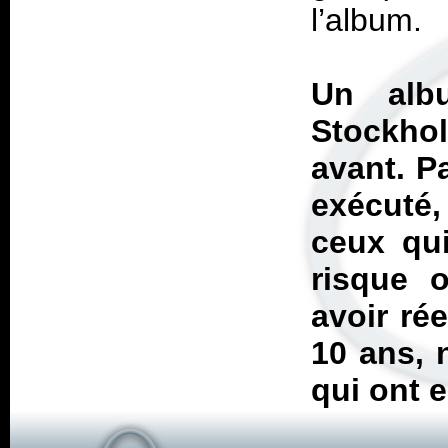
l’album.
Un alb
Stockhol
avant. P
exécuté,
ceux qu
risque o
avoir ré
10 ans, 
qui ont e