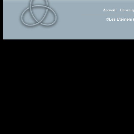
Accueil
Chroniq
©Les Eternels 