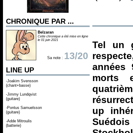
CHRONIQUE PAR ...
Belzaran
Cette chronique a été mise en ligne
le 01 juin 2021
Tel un 
13/20
respecte
Sa note :
années 9
LINE UP
morts 
-Joakim Svensson
(chant+basse)
quatriè
-Jimmy Lundqvist
résurrec
(guitare)
-Pontus Samuelsson
up inhé
(guitare)
Suédois
-Adde Mitroulis
(batterie)
Stockho