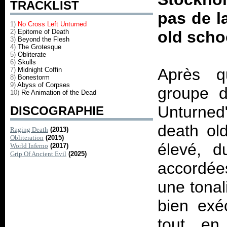
TRACKLIST
pas de l
1)
No Cross Left Unturned
2)
Epitome of Death
old scho
3)
Beyond the Flesh
4)
The Grotesque
5)
Obliterate
6)
Skulls
Après qu
7)
Midnight Coffin
8)
Bonestorm
9)
Abyss of Corpses
groupe d
10)
Re Animation of the Dead
Unturned
DISCOGRAPHIE
death ol
Raging Death
(2013)
Obliteration
(2015)
élevé, d
World Inferno
(2017)
Grip Of Ancient Evil
(2025)
accordée
une tonal
bien exé
tout en 