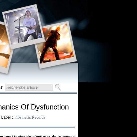
T
hanics Of Dysfunction
 Label :
Prosthetic Records
s vont tenter de s’extirper de la masse