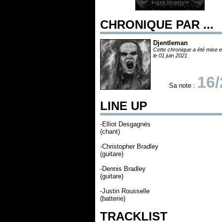
CHRONIQUE PAR ...
Djentleman
Cette chronique a été mise e
le 01 juin 2021
16/
Sa note :
LINE UP
-Elliot Desgagnés
(chant)
-Christopher Bradley
(guitare)
-Dennis Bradley
(guitare)
-Justin Rousselle
(batterie)
TRACKLIST