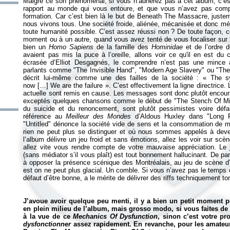
Malgré ce son phénoménal, si vous n’adhérez pas à cet album, c’est
rapport au monde qui vous entoure, et que vous n’avez pas comp
formation. Car c’est bien là le but de Beneath The Massacre, justem
nous vivons tous. Une société froide, aliénée, mécanisée et donc mé
toute humanité possible. C’est assez réussi non ? De toute façon, ce
moment ou à un autre, quand vous avez tenté de vous focaliser sur l
bien un
Homo Sapiens
de la famille des
Hominidae
et de l’ordre 
avaient pas mis la puce à l’oreille, allons voir ce qu'il en est du
écrasée d’Elliot Desgagnés, le comprendre n’est pas une mince af
parlants comme "The Invisible Hand", "Modern Age Slavery" ou "The
décrit lui-même comme une des failles de la société :
«
The s
now […] We are the failure
»
. C’est effectivement la ligne directrice.
actuelle sont remis en cause. Les messages sont donc plutôt encoura
exceptés quelques chansons comme le début de "The Stench Of Mis
du suicide et du renoncement, sont plutôt pessimistes voire défa
référence au
Meilleur des Mondes
d’Aldous Huxley dans "Long For
"Untitled" dénonce la société vide de sens et la consommation de m
rien ne peut plus se distinguer et où nous sommes appelés à dev
l’album délivre un jeu froid et sans émotions, allez les voir sur scè
allez vite vous rendre compte de votre mauvaise appréciation. Le
(sans médiator s’il vous plaît) est tout bonnement hallucinant. De 
à opposer la présence scénique des Montréalais, au jeu de scène d’
est on ne peut plus glacial.
Un comble. Si vous n’avez pas le temps 
défaut d’être bonne, a le mérite de délivrer des riffs techniquement to
J’avoue avoir quelque peu menti, il y a bien un petit moment po
en plein milieu de l’album, mais grosso modo, si vous faites de 
à la vue de ce
Mechanics Of Dysfunction
, sinon c’est votre p
dysfonctionner
assez rapidement. En revanche, pour les amateurs