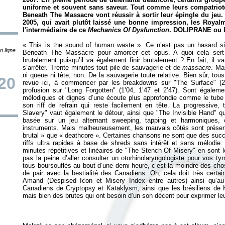
uniforme et souvent sans saveur. Tout comme leurs compatriot
Beneath The Massacre vont réussir à sortir leur épingle du jeu
2005, qui avait plutôt laissé une bonne impression, les Royal
l'intermédiaire de ce
Mechanics Of Dysfunction
. DOLIPRANE ou 
«
This is the sound of human waste
»
. Ce n’est pas un hasard s
n ligne
Beneath The Massacre pour amorcer cet opus. A quoi cela sert-i
brutalement puisqu’il va également finir brutalement ? En fait, il v
s’arrêter. Trente minutes tout pile de sauvagerie et de
massacre
. Ma
ni queue ni tête, non. De la sauvagerie toute relative. Bien sûr, to
20
revue ici, à commencer par les breakdowns sur "The Surface" (2’1
profusion sur "Long Forgotten" (1’04, 1’47 et 2’47). Sont égale
mélodiques et dignes d’une écoute plus approfondie comme le tube 
son riff de refrain qui reste facilement en tête. La progressive
Slavery" vaut également le détour, ainsi que "The Invisible Hand" q
basée sur un jeu alternant sweeping, tapping et harmoniques, 
instruments. Mais malheureusement, les mauvais côtés sont présents
brutal
» que
«
deathcore
»
. Certaines chansons ne sont que des succe
riffs ultra rapides à base de shreds sans intérêt et sans mélodie.
minutes répétitives et linéaires de "The Stench Of Misery" en sont 
pas la peine d’aller consulter un otorhinolaryngologiste pour vos tym
tous boursouflés au bout d’une demi-heure, c’est la moindre des chose
de pair avec la bestialité des Canadiens. Oh, cela doit très certai
Amand (Despised Icon et Misery Index entre autres) ainsi qu’au
Canadiens de Cryptopsy et Kataklysm, ainsi que les brésiliens de Kr
mais bien des brutes qui ont besoin d’un son décent pour exprimer leur