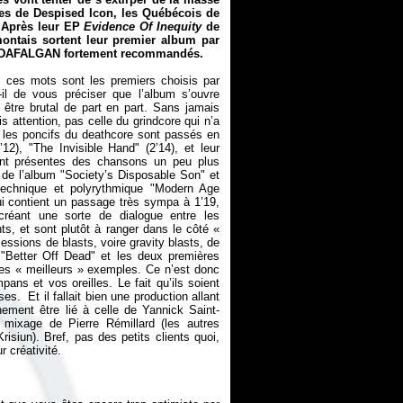
es de Despised Icon, les Québécois de
. Après leur EP
Evidence Of Inequity
de
montais sortent leur premier album par
DAFALGAN fortement recommandés.
i ces mots sont les premiers choisis par
l de vous préciser que l’album s’ouvre
a être brutal de part en part. Sans jamais
is attention, pas celle du grindcore qui n’a
us les poncifs du deathcore sont passés en
2), "The Invisible Hand" (2’14), et leur
ment présentes des chansons un peu plus
de l’album "Society’s Disposable Son" et
, technique et polyrythmique "Modern Age
ui contient un passage très sympa à 1’19,
créant une sorte de dialogue entre les
, et sont plutôt à ranger dans le côté «
ssions de blasts, voire gravity blasts, de
 "Better Off Dead" et les deux premières
les «
meilleurs
» exemples. Ce n’est donc
pans et vos oreilles. Le fait qu’ils soient
s. Et il fallait bien une production allant
nement être lié à celle de Yannick Saint-
 mixage de Pierre Rémillard (les autres
isiun). Bref, pas des petits clients quoi,
 créativité.