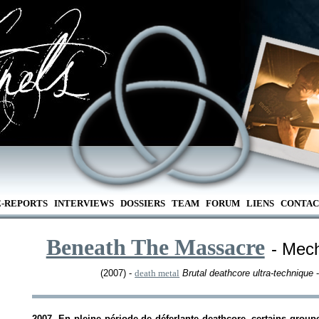
E-REPORTS
INTERVIEWS
DOSSIERS
TEAM
FORUM
LIENS
CONTAC
Beneath The Massacre
- Mec
(2007) -
death metal
Brutal deathcore ultra-technique
-
2007. En pleine période de déferlante deathcore, certains groupe