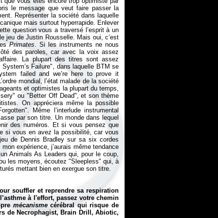
 que vous êtes encore trop optimiste par
ris le message que veut faire passer la
ent. Représenter la société dans laquelle
canique mais surtout hyperrapide. Enlever
tte question vous a traversé l’esprit à un
e jeu de Justin Rousselle. Mais oui, c’est
des
Primates
. Si les instruments ne nous
 côté des paroles, car avec la voix assez
faire. La plupart des titres sont assez
 System’s Failure", dans laquelle BTM se
ystem failed and we’re here to prove it
 L’ordre mondial, l’état malade de la société
geants et optimistes la plupart du temps,
ery" ou "Better Off Dead", et son thème
itistes. On appréciera même la possible
gotten". Même l’interlude instrumental
asse par son titre. Un monde dans lequel
enir des numéros. Et si vous pensez que
ne si vous en avez la possibilité, car vous
 jeu de Dennis Bradley sur sa six cordes
par mon expérience, j’aurais même tendance
un Animals As Leaders qui, pour le coup,
ou les moyens, écoutez "Sleepless" qui, à
rturés mettant bien en exergue son titre.
ur souffler et reprendre sa respiration
l’asthme à l'effort, passez votre chemin
ropre
mécanisme
cérébral qui risque de
 de Necrophagist, Brain Drill, Abiotic,