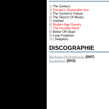
1)
The Surface
2)
Society's Disposable Son
3)
The System's Failure
4)
The Stench Of Misery
5)
Untitled
6)
Modern Age Slavery
7)
The Invisible Hand
8)
Better Off Dead
9)
Long Forgotten
10)
Sleepless
DISCOGRAPHIE
Mechanics Of Dysfunction
(2007)
Incongruous
(2012)