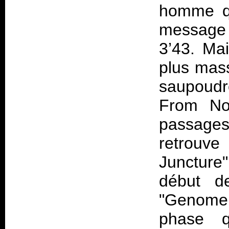
homme qu
message 
3’43. Ma
plus mass
saupoud
From Not
passages
retrouv
Juncture
début de
"Genome 
phase q