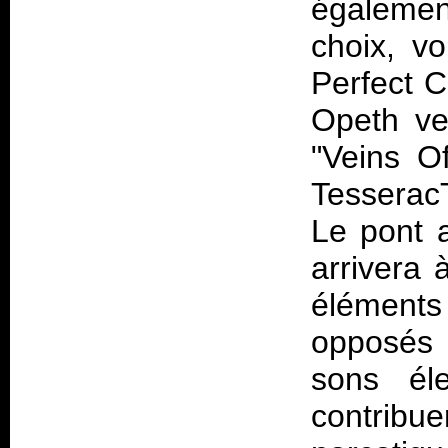
égalemen
choix, v
Perfect C
Opeth ve
"Veins O
Tesserac
Le pont a
arrivera 
éléments
opposés 
sons él
contribue