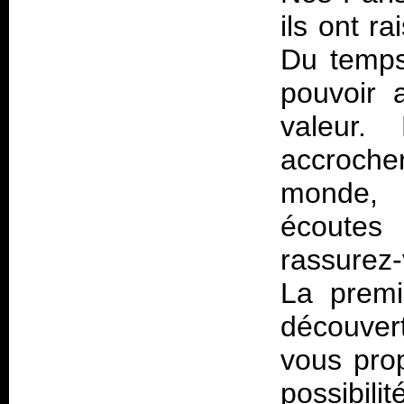
ils ont r
Du temps
pouvoir 
valeur.
accroche
monde, i
écoutes
rassurez
La premi
découver
vous prop
possibili