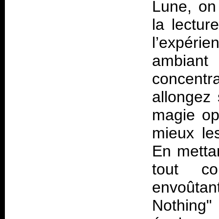
Lune, on
la lectur
l’expéri
ambiant
concentr
allongez 
magie opé
mieux le
En mettan
tout c
envoûtant
Nothing