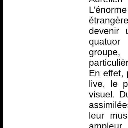
L’énorme
étrangère
devenir 
quatuor 
groupe,
particuli
En effet
live, le 
visuel. D
assimilé
leur mus
ampleu