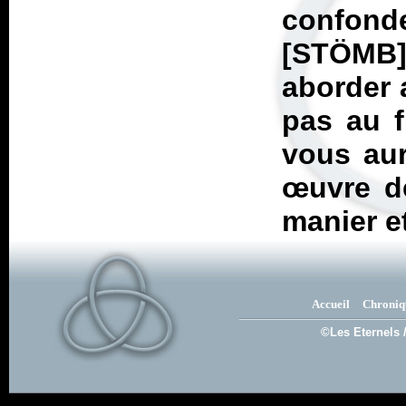
confond
[STÖMB] 
aborder 
pas au f
vous aur
œuvre dé
manier et
Accueil
Chroniq
©Les Eternels 