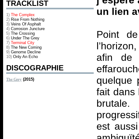
j’espère 
TRACKLIST
un lien a
1)
The Complex
2)
Rise From Nothing
3)
Veins Of Asphalt
4)
Corrosion Juncture
Point de
5)
The Crossing
6)
Under The Grey
7)
Terminal City
l’horizon
8)
The New Coming
9)
Genome Decline
afin de 
10)
Only An Echo
effarou
DISCOGRAPHIE
quelque p
The Grey
(2015)
fait dans
brutale
progressi
est auss
ambiguït