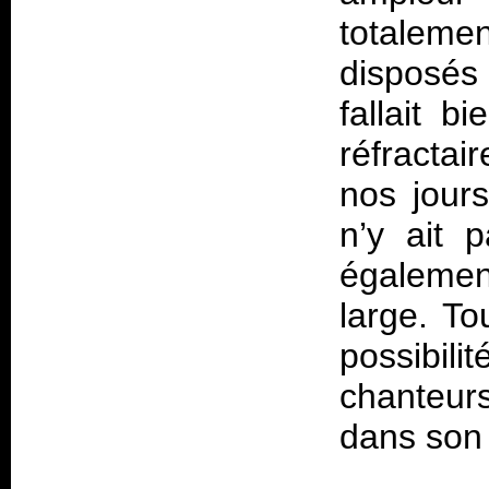
totaleme
disposés
fallait b
réfracta
nos jours
n’y ait
égalemen
large. To
possibili
chanteur
dans son 