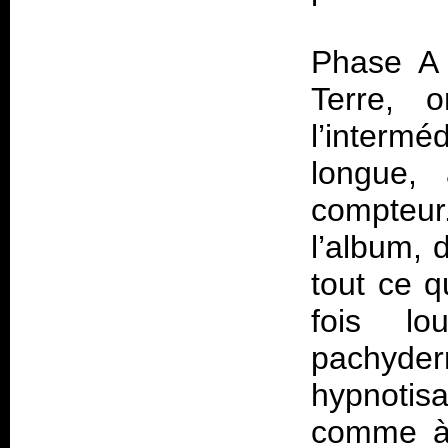
Phase A 
Terre, 
l’interm
longue,
compteur
l’album, 
tout ce 
fois l
pachyde
hypnotis
comme à 