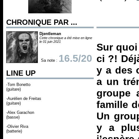
CHRONIQUE PAR ...
Djentleman
Cette chronique a été mise en ligne
le 01 juin 2021
Sur quoi
16.5/20
ci ?! Dé
Sa note :
y a des 
LINE UP
a un tré
-Tom Bonetto
(guitare)
groupe 
-Aurélien de Freitas
famille d
(guitare)
-Alex Garachon
Un group
(basse)
y a plu
-Olivier Riva
(batterie)