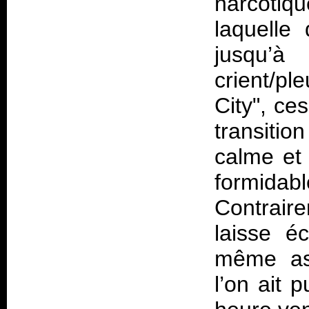
narcotiq
laquelle
jusqu’à
crient/pl
City", ces
transiti
calme et
formida
Contrair
laisse éc
même as
l’on ait 