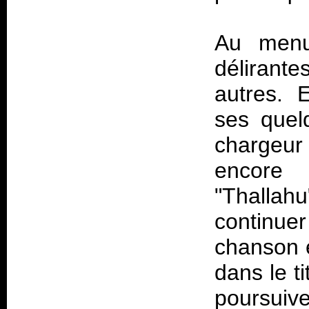
Au menu 
délirante
autres. E
ses quel
chargeur
encore
"Thallah
continuer
chanson 
dans le ti
poursuive