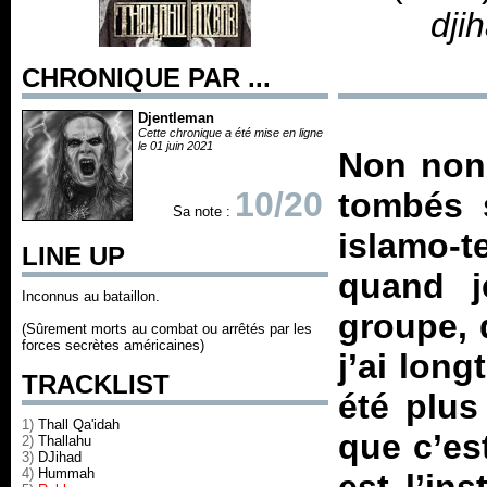
dji
CHRONIQUE PAR ...
Djentleman
Cette chronique a été mise en ligne
le 01 juin 2021
Non non,
10/20
tombés s
Sa note :
islamo-
LINE UP
quand 
Inconnus au bataillon.
groupe, d
(Sûrement morts au combat ou arrêtés par les
forces secrètes américaines)
j’ai lon
TRACKLIST
été plus
1)
Thall Qa'idah
que c’es
2)
Thallahu
3)
DJihad
4)
Hummah