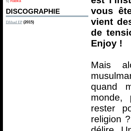
est l’ins
5)
Rabka
vous ête
DISCOGRAPHIE
vient de
DJihad EP
(2015)
de tensi
Enjoy !
Mais al
musulman
quand m
monde, p
rester p
religion 
délire. 