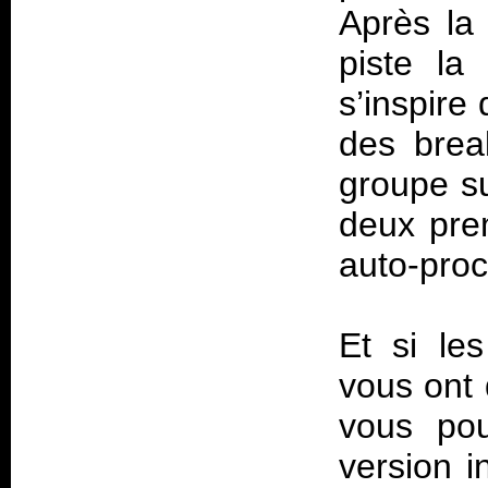
Après la 
piste l
s’inspire
des brea
groupe s
deux prem
auto-pro
Et si les
vous ont 
vous pou
version i