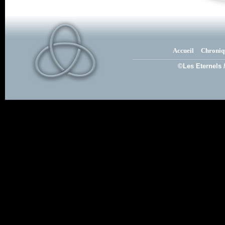
Accueil
Chroniq
©Les Eternels 