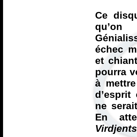
Ce disq
qu’on 
Génialis
échec mu
et chian
pourra vo
à mettre
d’esprit
ne serai
En att
Virdjent