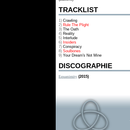
TRACKLIST
1)
Crawling
2)
Rule The Plight
3)
The Oath
4)
Reality
5)
Interlude
6)
Insiders
7)
Conspiracy
8)
Soulbones
9)
Your Dream's Not Mine
DISCOGRAPHIE
Equanimity
(2015)