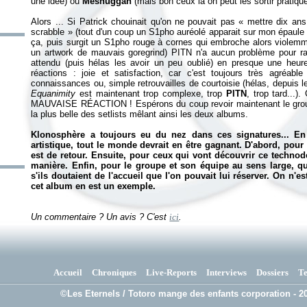
une idée) ou
Meshuggah
(mais bon ceux là on peut les sortir pratiqu
Alors ... Si Patrick chouinait qu'on ne pouvait pas «
mettre dix ans
scrabble
» (tout d'un coup un S1pho auréolé apparait sur mon épaule
ça, puis surgit un S1pho rouge à cornes qui embroche alors violemme
un artwork de mauvais goregrind) PITN n'a aucun problème pour ratt
attendu (puis hélas les avoir un peu oublié) en presque une heur
réactions : joie et satisfaction, car c'est toujours très agréabl
connaissances ou, simple retrouvailles de courtoisie (hélas, depuis 
Equanimity
est maintenant trop complexe, trop
PITN
, trop tard...)
MAUVAISE RÉACTION ! Espérons du coup revoir maintenant le groupe 
la plus belle des setlists mêlant ainsi les deux albums.
Klonosphère a toujours eu du nez dans ces signatures... E
artistique, tout le monde devrait en être gagnant. D'abord, pour
est de retour. Ensuite, pour ceux qui vont découvrir ce technod
manière. Enfin, pour le groupe et son équipe au sens large, q
s'ils doutaient de l'accueil que l'on pouvait lui réserver. On n'e
cet album en est un exemple.
Un commentaire ? Un avis ? C'est
ici
.
Accueil
Chroniques
Live-Reports
Interviews
Dossiers
T
©Les Eternels / Totoro mange des enfants corporation - 20