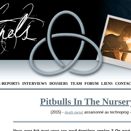
E-REPORTS
INTERVIEWS
DOSSIERS
TEAM
FORUM
LIENS
CONTAC
Pitbulls In The Nurser
(2015) -
death metal
assaisonné au technoprog
-
Vous avez fait quoi vous ces neuf dernières années ? On peut 