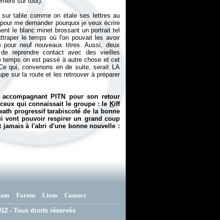
ement sur tout).
 sur table comme on étale ses lettres au
 pour me demander pourquoi je veux écrire
nt le blanc minet brossant un portrait tel
raper le temps où l'on pouvait les avoir
e pour neuf nouveaux titres. Aussi, deux
e de reprendre contact avec des vieilles
le temps on est passé à autre chose et cet
. Ce qui, convenons en de suite, serait LA
sur la route et les retrouver à préparer
n accompagnant PITN pour son retour
 ceux qui connaissait le groupe : le
K
iff
eath progressif tarabiscoté de la bonne
ui vont pouvoir respirer un grand coup
st jamais à l'abri d'une bonne nouvelle :
eam
Forum
Liens
Contact
12 - Tous droits réservés