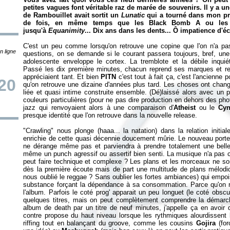
petites vagues font véritable raz de marée de souvenirs. Il y a u
de Rambouillet avait sortit un
Lunatic
qui a tourné dans mon pr
de fois, en même temps que les Black Bomb A ou les D
jusqu'à
Equanimity
... Dix ans dans les dents... Ô impatience d'é
C'est un peu comme lorsqu'on retrouve une copine que l'on n'a p
n ligne
questions, on se demande si le courant passera toujours, bref, une 
adolescente enveloppe le cortex. La tremblote et la débile inquiét
Passé les dix première minutes, chacun reprend ses marques et retro
appréciaient tant. Et bien
PITN
c'est tout à fait ça, c'est l'ancienne
20
qu'on retrouve une dizaine d'années plus tard. Les choses ont changé
liée et quasi intime construite ensemble. (Dé)laissé alors avec un 
couleurs particulières (pour ne pas dire production en dehors des 
jazz qui renvoyaient alors à une comparaison d'
Atheist
ou le
Cyn
presque identité que l'on retrouve dans la nouvelle release.
"Crawling" nous plonge (haaa... la natation) dans la relation initi
enrichie de cette quasi décennie doucement mûrie. Le nouveau porte
ne dérange même pas et parviendra à prendre totalement une belle 
même un punch agressif ou assertif bien senti. La musique n'a pas c
peut faire technique et complexe ? Les plans et les morceaux ne s
dès la première écoute mais de part une multitude de plans mélodiq
nous oublié le reggae ? Sans oublier les fortes ambiances) qui emp
substance forçant la dépendance à sa consommation. Parce qu'on r
l'album. Parfois le coté prog' apparait un peu longuet (le coté obscu
quelques titres, mais on peut complètement comprendre la démarc
album de death par un titre de neuf minutes, j'appelle ça en avoir
contre propose du haut niveau lorsque les rythmiques alourdissent 
riffing tout en balançant du groove, comme les cousins
Gojira
(for