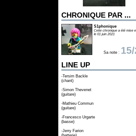
CHRONIQUE PAR ...
S1phonique
Cette chronique a été mise e
le 01 juin 2021
15/
Sa note :
LINE UP
-Tersim Backle
(chant)
-Simon Thevenet
(guitare)
-Mathieu Commun
(guitare)
-Francesco Urgarte
(basse)
-Jerry Farion
(batterie)