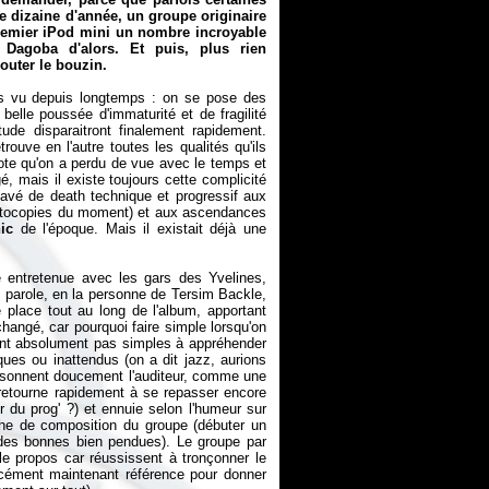
ne dizaine d'année, un groupe originaire
emier iPod mini un nombre incroyable
agoba d'alors. Et puis, plus rien
couter le bouzin.
as vu depuis longtemps : on se pose des
belle poussée d'immaturité et de fragilité
ude disparaitront finalement rapidement.
uve en l'autre toutes les qualités qu'ils
 pote qu'on a perdu de vue avec le temps et
, mais il existe toujours cette complicité
pavé de death technique et progressif aux
photocopies du moment) et aux ascendances
ic
de l'époque. Mais il existait déjà une
ale entretenue avec les gars des Yvelines,
 parole, en la personne de Tersim Backle,
place tout au long de l'album, apportant
hangé, car pourquoi faire simple lorsqu'on
ont absolument pas simples à appréhender
ues ou inattendus (on a dit jazz, aurions
oisonnent doucement l'auditeur, comme une
etourne rapidement à se repasser encore
r du prog' ?) et ennuie selon l'humeur sur
he de composition du groupe (débuter un
 des bonnes bien pendues). Le groupe par
le propos car réussissent à tronçonner le
cément maintenant référence pour donner