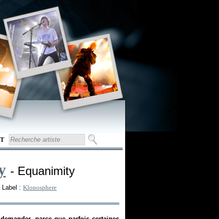
T
y
- Equanimity
 Label :
Klonosphere
demander, parce que parfois certaines