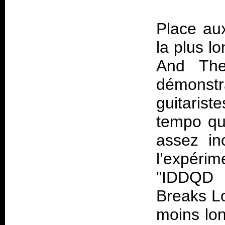
Place aux
la plus l
And The
démons
guitarist
tempo qua
assez in
l’expérim
"IDDQD 
Breaks Lo
moins lon