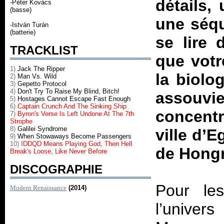
détails,
-Péter Kovács
(basse)
une séqu
-István Turán
(batterie)
se lire 
TRACKLIST
que votr
1)
Jack The Ripper
la biolog
2)
Man Vs. Wild
3)
Gepetto Protocol
4)
Don't Try To Raise My Blind, Bitch!
assouv
5)
Hostages Cannot Escape Fast Enough
6)
Captain Crunch And The Sinking Ship
concentr
7)
Byron's Verse Is Left Undone At The 7th
Strophe
8)
Galilei Syndrome
ville d’E
9)
When Stowaways Become Passengers
10)
IDDQD Means Playing God, Then Hell
de Hongr
Break's Loose, Like Never Before
DISCOGRAPHIE
Pour le
Modern Renaissance
(2014)
l’univer