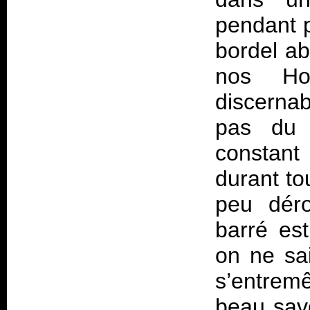
pendant p
bordel ab
nos Hon
discernab
pas du t
constant
durant to
peu déro
barré est
on ne sai
s’entrem
beau savo