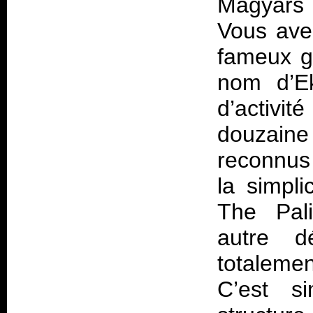
Magyars 
Vous avez
fameux g
nom d’Ek
d’activi
douzaine
reconnus 
la simpli
The Pal
autre d
totalemen
C’est s