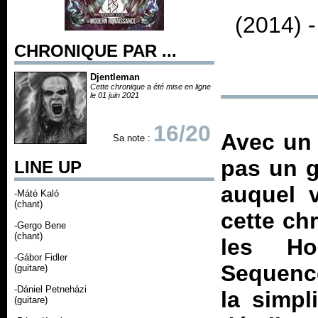
(2014) 
CHRONIQUE PAR ...
Djentleman
Cette chronique a été mise en ligne
le 01 juin 2021
16/20
Avec un 
Sa note :
pas un g
LINE UP
auquel v
-Máté Kaló
(chant)
cette ch
-Gergo Bene
(chant)
les Ho
-Gábor Fidler
Sequence
(guitare)
-Dániel Petneházi
la simpl
(guitare)