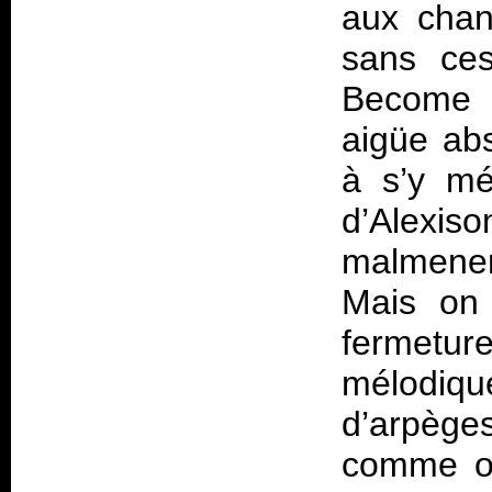
aux chan
sans ce
Become P
aigüe ab
à s’y mé
d’Alexiso
malmener
Mais on 
fermeture
mélodiq
d’arpège
comme on