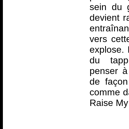
sein du g
devient r
entraîn
vers cet
explose. 
du tapp
penser à 
de façon 
comme da
Raise My 