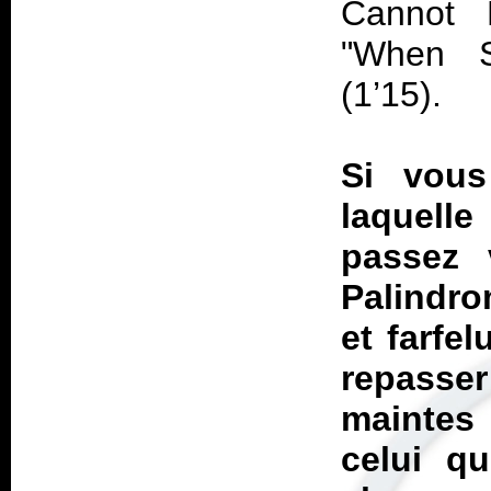
Cannot 
"When S
(1’15).
Si vou
laquell
passez 
Palindro
et farfe
repasse
maintes 
celui q