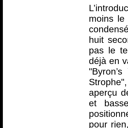
L’introdu
moins le 
condensé
huit seco
pas le t
déjà en v
"Byron’s
Strophe",
aperçu de
et bass
positionn
pour rien