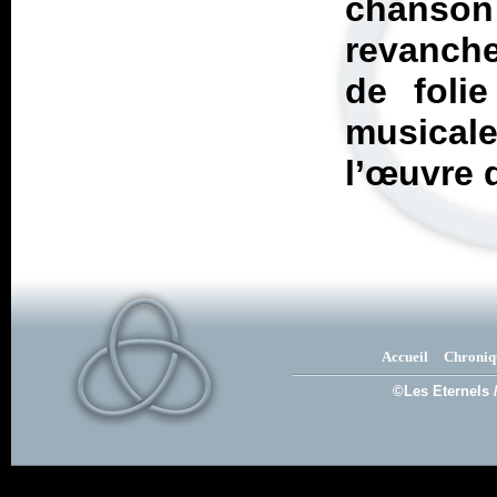
chanso
revanch
de foli
musica
l’œuvre q
Accueil
Chroniq
©Les Eternels 