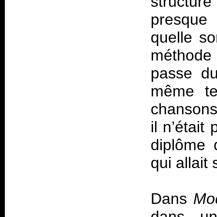
structur
presque 
quelle so
méthode 
passe du
même tem
chansons,
il n’était
diplôme d
qui allai
Dans
Mo
dans un