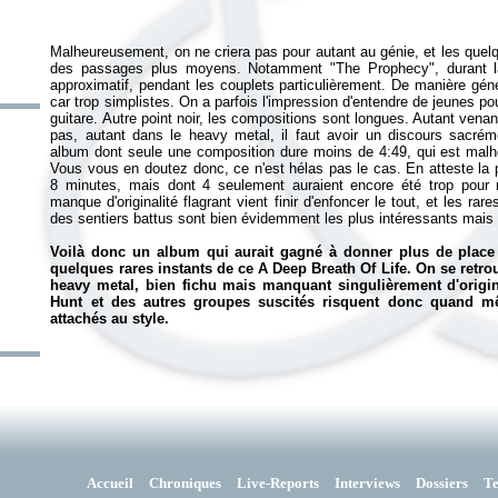
Malheureusement, on ne criera pas pour autant au génie, et les quel
des passages plus moyens. Notamment "The Prophecy", durant laq
approximatif, pendant les couplets particulièrement. De manière génér
car trop simplistes. On a parfois l'impression d'entendre de jeunes p
guitare. Autre point noir, les compositions sont longues. Autant vena
pas, autant dans le heavy metal, il faut avoir un discours sacrém
album dont seule une composition dure moins de 4:49, qui est mal
Vous vous en doutez donc, ce n'est hélas pas le cas. En atteste la
8 minutes, mais dont 4 seulement auraient encore été trop pour re
manque d'originalité flagrant vient finir d'enfoncer le tout, et les 
des sentiers battus sont bien évidemment les plus intéressants mais 
Voilà donc un album qui aurait gagné à donner plus de place à
quelques rares instants de ce
A Deep Breath Of Life
. On se retr
heavy metal, bien fichu mais manquant singulièrement d'origin
Hunt et des autres groupes suscités risquent donc quand mê
attachés au style.
Accueil
Chroniques
Live-Reports
Interviews
Dossiers
T