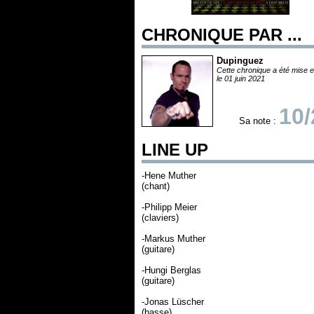
CHRONIQUE PAR ...
Dupinguez
Cette chronique a été mise e
le 01 juin 2021
10/
Sa note :
LINE UP
-Hene Muther
(chant)
-Philipp Meier
(claviers)
-Markus Muther
(guitare)
-Hungi Berglas
(guitare)
-Jonas Lüscher
(basse)