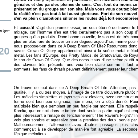
géniales et des paroles pleines de sens. C'est tout du moins c
présentation du groupe sur son site. Mais vous vous doutez bien,
la réalité n'est pas tout à fait aussi glorieuse. Fort de son nouv
s'en va plein d'ambitions silloner les routes déjà fort encombré
Et puisqu'il s'agit d'un premier essai, on sera étonné de trouver 
n ligne
mixage, car l'homme n'en est très certainement pas à son coup d
groupes qu'il a produits. Donc bonne nouvelle, le son est de très bon
plus en plus rare de trouver un son dégueu aujourd'hui, même pour
nous propose-t-on dans ce
A Deep Breath Of Life
? Retournons donc f
20
savoir. Crown Of Glory appartiendrait ainsi à la scène metal mél
metal. Les fans d'Europe, des Pretty Maids, de Stratovarius, de Roy
le son de Crown Of Glory. Que des noms issus d'une scène plutôt mé
des claviers très présents, une voix bien claire comme il faut e
On trouve de tout dans ce
A Deep Breath Of Life
. Attention, pas
qualité. Il y a du très moyen, à l'image de ce titre d'ouverture plutôt 
Les mélodies simplettes et joyeuses aux claviers, avec une structure 
forme sont bien peu originaux, non merci, on a déjà donné. Pour
maîtrisée bien que semblant un peu fragile par moment. Elle rappelle 
Karelia, que ce soit dans le timbre dont seule la partie aiguë est em
plus intéressant à l'image de l'enchaînement "The Raven's Flight"/"In
voix plus sombre et agressive pour la première des deux, servie par 
Malheureusement, l'alternance avec d'autres passages plus cla
commençait à se développer de manière fort agréable. La seconde 