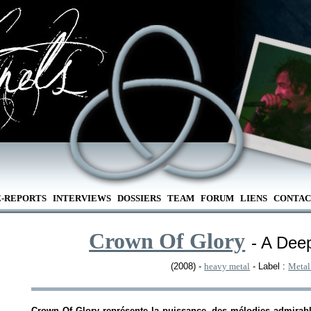
E-REPORTS
INTERVIEWS
DOSSIERS
TEAM
FORUM
LIENS
CONTAC
Crown Of Glory
- A Dee
(2008) -
heavy metal
- Label :
Metal
Crown Of Glory représente la puissance, des mélodies admirable