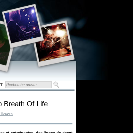
T
p Breath Of Life
 Heaven
s et entraînantes, des lignes de chant