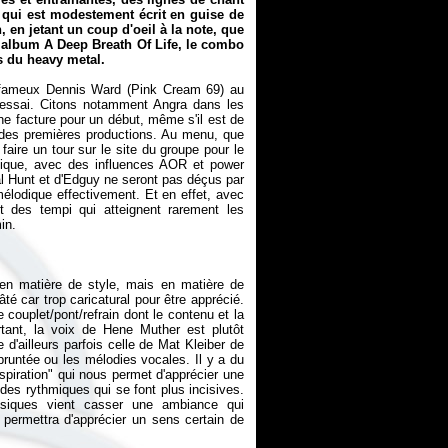
e qui est modestement écrit en guise de
 en jetant un coup d'oeil à la note, que
el album
A Deep Breath Of Life
, le combo
es du heavy metal.
le fameux Dennis Ward (Pink Cream 69) au
'essai. Citons notamment Angra dans les
ne facture pour un début, même s'il est de
 des premières productions. Au menu, que
aire un tour sur le site du groupe pour le
odique, avec des influences AOR et power
al Hunt et d'Edguy ne seront pas déçus par
lodique effectivement. Et en effet, avec
t des tempi qui atteignent rarement les
 en matière de style, mais en matière de
râté car trop caricatural pour être apprécié.
couplet/pont/refrain dont le contenu et la
tant, la voix de Hene Muther est plutôt
d'ailleurs parfois celle de Mat Kleiber de
pruntée ou les mélodies vocales. Il y a du
spiration" qui nous permet d'apprécier une
des rythmiques qui se font plus incisives.
ssiques vient casser une ambiance qui
permettra d'apprécier un sens certain de