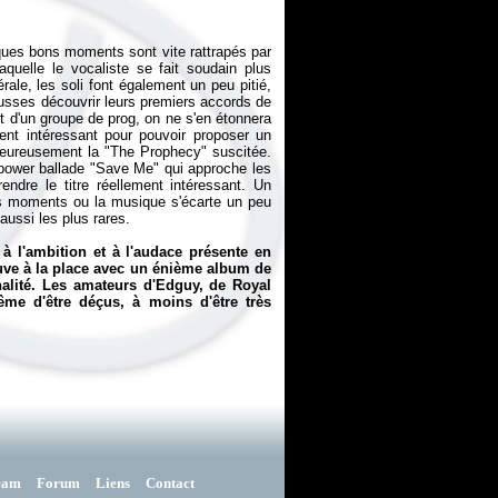
ques bons moments sont vite rattrapés par
uelle le vocaliste se fait soudain plus
ale, les soli font également un peu pitié,
ousses découvrir leurs premiers accords de
nt d'un groupe de prog, on ne s'en étonnera
ent intéressant pour pouvoir proposer un
heureusement la "The Prophecy" suscitée.
 power ballade "Save Me" qui approche les
ndre le titre réellement intéressant. Un
rares moments ou la musique s'écarte un peu
aussi les plus rares.
 l'ambition et à l'audace présente en
ouve à la place avec un énième album de
alité. Les amateurs d'Edguy, de Royal
me d'être déçus, à moins d'être très
eam
Forum
Liens
Contact