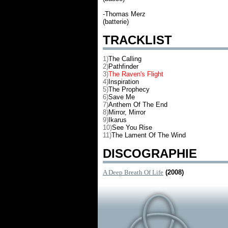
-Thomas Merz
(batterie)
TRACKLIST
1)
The Calling
2)
Pathfinder
3)
The Raven's Flight
4)
Inspiration
5)
The Prophecy
6)
Save Me
7)
Anthem Of The End
8)
Mirror, Mirror
9)
Ikarus
10)
See You Rise
11)
The Lament Of The Wind
DISCOGRAPHIE
A Deep Breath Of Life
(2008)