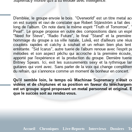
D'emblée, le groupe envoie le bois. "Overworld" est un titre metal acc
on est surpris et ravi de constater que Robert Stjänström a fait des
long de l'album. On note dans le même esprit "Truth of Tomorrow", 
Pearl". Le groupe propose en outre des compositions dans un espr
"Need for Steve", "Radio Future", le final "Stand" et la première 
hommage du groupe a sa ville natale, Luleå, est d'ailleurs une réu
couplets rapides et catchy à souhait et un refrain bien plus len
entêtante. "Sid Icarus", autre tuerie de l'album renoue avec l'espr
mélodies et son aspect pêchu qui accroche à la première écoute, 
apporté par l'expérience et la production du groupe. Dernière tueri
Britney Spears. Ici, exit les sussurements sexy et la rythmique la
guitares qui vont avec. Sans parler de la voix qui change complêtem
du refrain, qui s'annonce comme un moment de bonheur en concert.
Qu'il semble loin, le temps où Machinae Supremacy n'était 
vidéos et de chiptunes et sa position en faveur du télécharge
est un groupe signé proposant un metal personnel et original. 
que le succès soit au rendez-vous.
Accueil
Chroniques
Live-Reports
Interviews
Dossiers
T