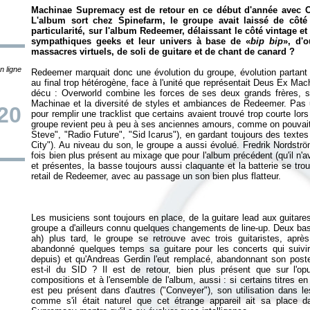
Machinae Supremacy est de retour en ce début d'année avec
O
L'album sort chez Spinefarm, le groupe avait laissé de côté 
particularité, sur l'album
Redeemer
, délaissant le côté vintage 
sympathiques geeks et leur univers à base de «
bip bip
», d'
massacres virtuels, de soli de guitare et de chant de canard ?
n ligne
Redeemer
marquait donc une évolution du groupe, évolution partant 
au final trop hétérogène, face à l'unité que représentait
Deus Ex Mac
décu :
Overworld
combine les forces de ses deux grands frères, s
Machinae
et la diversité de styles et ambiances de
Redeemer
. Pas 
20
pour remplir une tracklist que certains avaient trouvé trop courte lor
groupe revient peu à peu à ses anciennes amours, comme on pouvait le
Steve", "Radio Future", "Sid Icarus"), en gardant toujours des texte
City"). Au niveau du son, le groupe a aussi évolué. Fredrik Nordstr
fois bien plus présent au mixage que pour l'album précédent (qu'il n'a
et présentes, la basse toujours aussi claquante et la batterie se tro
retail de
Redeemer
Les musiciens sont toujours en place, de la guitare lead aux guitares
groupe a d'ailleurs connu quelques changements de line-up. Deux bas
ah) plus tard, le groupe se retrouve avec trois guitaristes, apr
abandonné quelques temps sa guitare pour les concerts qui suivir
depuis) et qu'Andreas Gerdin l'eut remplacé, abandonnant son poste 
est-il du SID ? Il est de retour, bien plus présent que sur l'o
compositions et à l'ensemble de l'album, aussi : si certains titres e
est peu présent dans d'autres ("Conveyer"), son utilisation dans l
comme s'il était naturel que cet étrange appareil ait sa place