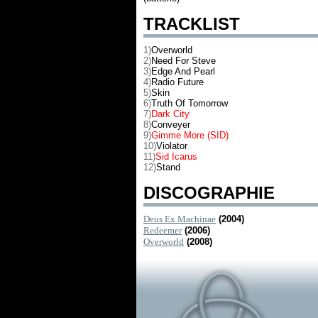
TRACKLIST
1)
Overworld
2)
Need For Steve
3)
Edge And Pearl
4)
Radio Future
5)
Skin
6)
Truth Of Tomorrow
7)
Dark City
8)
Conveyer
9)
Gimme More (SID)
10)
Violator
11)
Sid Icarus
12)
Stand
DISCOGRAPHIE
Deus Ex Machinae
(2004)
Redeemer
(2006)
Overworld
(2008)