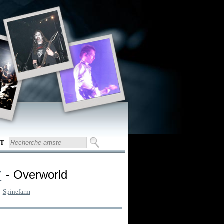
T
y
- Overworld
:
Spinefarm