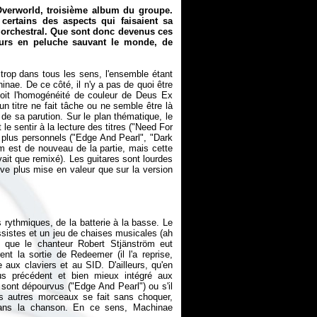
verworld
, troisième album du groupe.
certains des aspects qui faisaient sa
et orchestral. Que sont donc devenus ces
ours en peluche sauvant le monde, de
trop dans tous les sens, l'ensemble étant
hinae
. De ce côté, il n'y a pas de quoi être
oit l'homogénéité de couleur de
Deus Ex
un titre ne fait tâche ou ne semble être là
s de sa parution. Sur le plan thématique, le
 sentir à la lecture des titres ("Need For
s plus personnels ("Edge And Pearl", "Dark
öm est de nouveau de la partie, mais cette
vait que remixé). Les guitares sont lourdes
uve plus mise en valeur que sur la version
 rythmiques, de la batterie à la basse. Le
sistes et un jeu de chaises musicales (ah
ès que le chanteur Robert Stjänström eut
ent la sortie de
Redeemer
(il l'a reprise,
aux claviers et au SID. D'ailleurs, qu'en
pus précédent et bien mieux intégré aux
n sont dépourvus ("Edge And Pearl") ou s'il
es autres morceaux se fait sans choquer,
 dans la chanson. En ce sens, Machinae