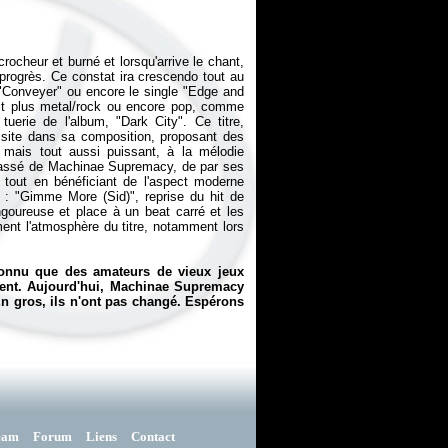
rocheur et burné et lorsqu'arrive le chant,
 progrès. Ce constat ira crescendo tout au
"Conveyer" ou encore le single "Edge and
it plus metal/rock ou encore pop, comme
tuerie de l'album, "Dark City". Ce titre,
ssite dans sa composition, proposant des
t mais tout aussi puissant, à la mélodie
it passé de Machinae Supremacy, de par ses
tout en bénéficiant de l'aspect moderne
e : "Gimme More (Sid)", reprise du hit de
ngoureuse et place à un beat carré et les
ent l'atmosphère du titre, notamment lors
connu que des amateurs de vieux jeux
ment. Aujourd'hui, Machinae Supremacy
En gros, ils n'ont pas changé. Espérons
eam
Forum
Liens
Contact