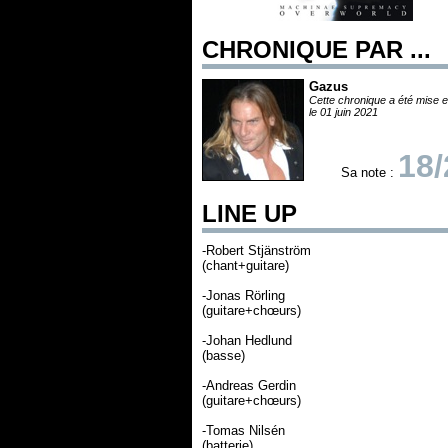
CHRONIQUE PAR ...
Gazus
Cette chronique a été mise e
le 01 juin 2021
18/
Sa note :
LINE UP
-Robert Stjänström
(chant+guitare)
-Jonas Rörling
(guitare+chœurs)
-Johan Hedlund
(basse)
-Andreas Gerdin
(guitare+chœurs)
-Tomas Nilsén
(batterie)