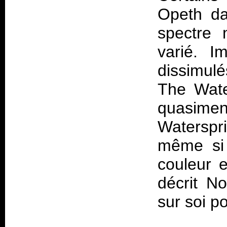
Opeth da
spectre 
varié. I
dissimul
The Wate
quasimen
Waterspr
même si 
couleur 
décrit No