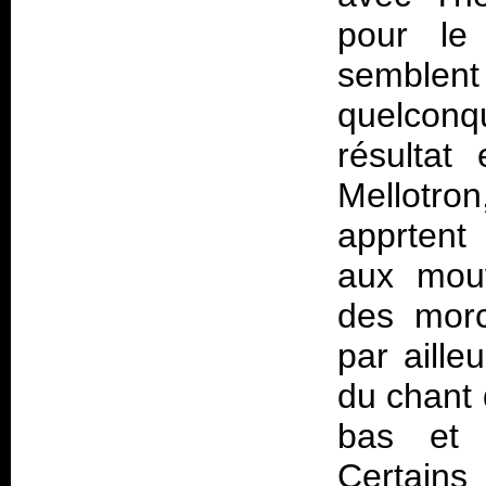
pour le 
semblent
quelconq
résultat
Mellotro
apprtent
aux mouv
des morc
par ailleu
du chant 
bas et t
Certains