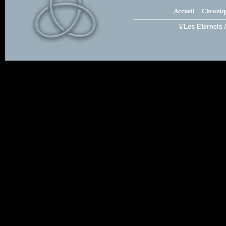
Accueil
Chroniq
©Les Eternels 