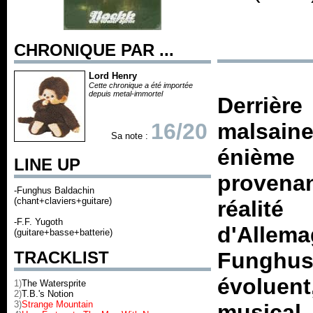
CHRONIQUE PAR ...
Lord Henry
Cette chronique a été importée
depuis metal-immortel
Derrière
16/20
malsain
Sa note :
énième
LINE UP
provenan
-Funghus Baldachin
(chant+claviers+guitare)
réali
-F.F. Yugoth
d'Alle
(guitare+basse+batterie)
TRACKLIST
Funghu
évoluent
1)
The Watersprite
2)
T.B.'s Notion
3)
Strange Mountain
musica