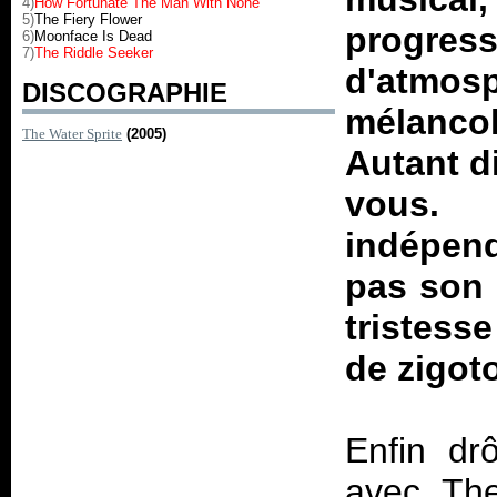
4)
How Fortunate The Man With None
5)
The Fiery Flower
progr
6)
Moonface Is Dead
7)
The Riddle Seeker
d'atmo
DISCOGRAPHIE
mélanc
The Water Sprite
(2005)
Autant di
vous.
indépend
pas son 
tristesse
de zigot
Enfin dr
avec
The