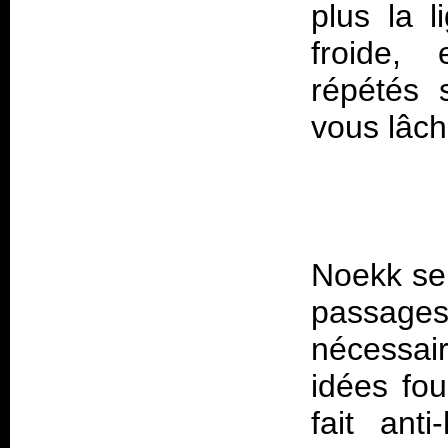
plus la l
froide,
répétés 
Noekk se
passage
nécessai
idées fou
fait ant