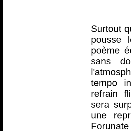
Surtout q
pousse l
poème écr
sans do
l'atmosph
tempo in
refrain 
sera surp
une rep
Forunat