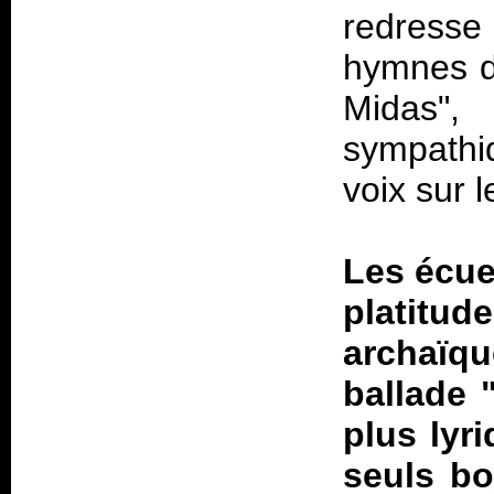
redress
hymnes de
Midas",
sympathiq
voix sur l
Les écuei
platitud
archaïq
ballade 
plus lyri
seuls bo