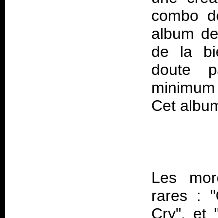
combo dé
album de
de la bi
doute p
minimum o
Les mor
rares : 
Cry", et