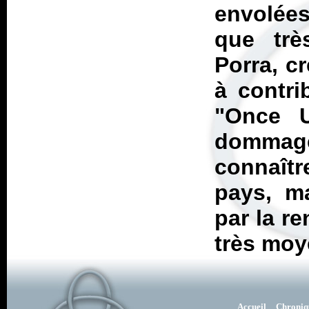
envolées
que trè
Porra, c
à contri
"Once U
dommag
connaît
pays, ma
par la r
très moy
Accueil
Chroniq