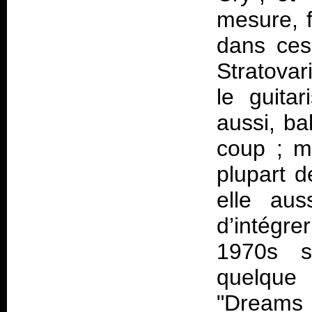
mesure, f
dans ces
Stratova
le guita
aussi, ba
coup ; ma
plupart 
elle aus
d’intégr
1970s s
quelque
"Dreams 