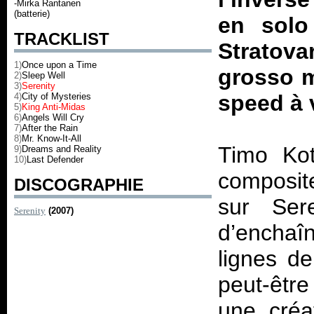
-Mirka Rantanen
(batterie)
en solo
TRACKLIST
Stratova
1)
Once upon a Time
grosso m
2)
Sleep Well
3)
Serenity
speed à 
4)
City of Mysteries
5)
King Anti-Midas
6)
Angels Will Cry
7)
After the Rain
8)
Mr. Know-It-All
Timo Kot
9)
Dreams and Reality
10)
Last Defender
composite
DISCOGRAPHIE
sur
Ser
Serenity
(2007)
d’enchaî
lignes de
peut-être
une créa