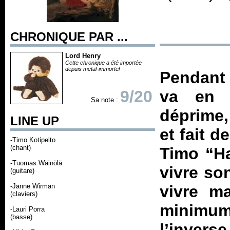
CHRONIQUE PAR ...
Lord Henry
Cette chronique a été importée
depuis metal-immortel
Pendant 
9/20
va en c
Sa note :
déprime,
LINE UP
et fait d
-Timo Kotipelto
(chant)
Timo “Ha
-Tuomas Wäinölä
vivre so
(guitare)
-Janne Wirman
vivre m
(claviers)
minimum 
-Lauri Porra
(basse)
l’invers