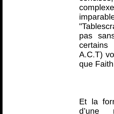
complexe
imparab
"Tablescr
pas sans
certain
A.C.T) vo
Et la fo
d’une r