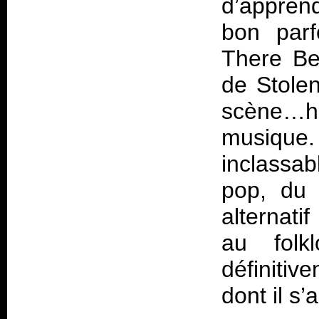
d’appren
bon par
There B
de Stolen
scène…h
musique
inclassa
pop, du 
alternati
au folk
définiti