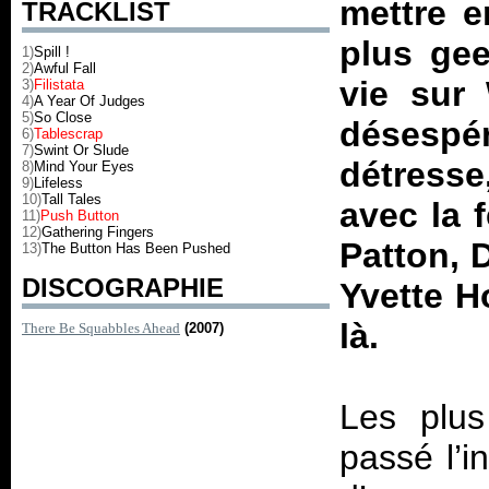
mettre e
TRACKLIST
plus gee
1)
Spill !
2)
Awful Fall
vie sur
3)
Filistata
4)
A Year Of Judges
5)
So Close
désesp
6)
Tablescrap
7)
Swint Or Slude
détresse
8)
Mind Your Eyes
9)
Lifeless
10)
Tall Tales
avec la 
11)
Push Button
12)
Gathering Fingers
Patton, 
13)
The Button Has Been Pushed
DISCOGRAPHIE
Yvette H
là.
There Be Squabbles Ahead
(2007)
Les plus
passé l’i