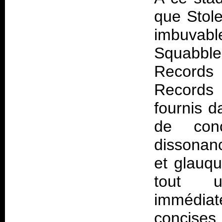
que Stol
imbuvabl
Squabbl
Records 
Records 
fournis d
de conc
dissonan
et glauq
tout 
immédiat
concises