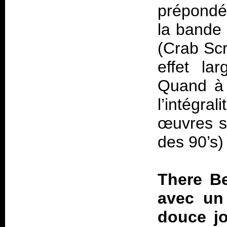
prépondér
la bande
(Crab Scr
effet la
Quand à 
l’intégra
œuvres s
des 90’s)
There B
avec un
douce jo