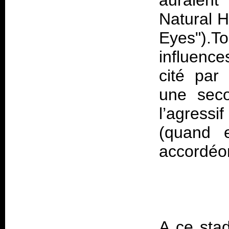
auraient
Natural H
Eyes")
influence
cité par
une seco
l’agress
(quand 
A ce stad