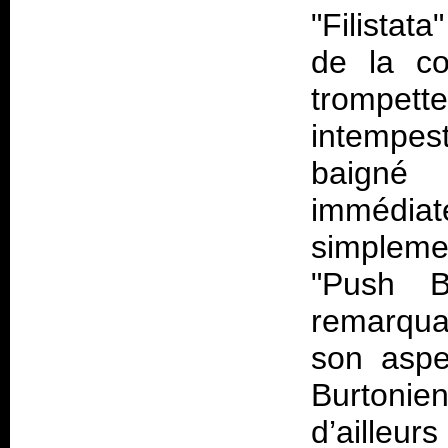
"Filistat
de la co
trompet
intempest
baign
immédi
simplemen
"Push B
remarqua
son aspe
Burtonie
d’ailleu