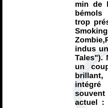
min de 
bémols 
trop pré
Smoking
Zombie,
indus un
Tales").
un coup
brillant
intégr
souvent
actuel :