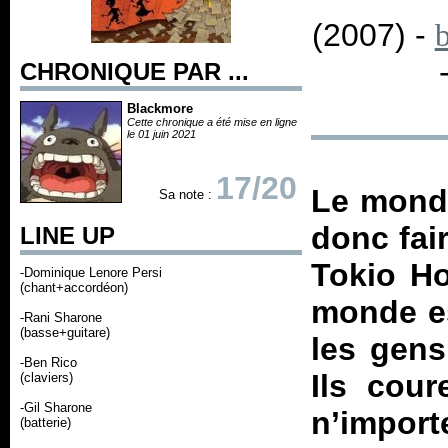
(2007) -
b
CHRONIQUE PAR ...
Blackmore
Cette chronique a été mise en ligne
le 01 juin 2021
17/20
Le monde
Sa note :
donc fai
LINE UP
Tokio Ho
-Dominique Lenore Persi
(chant+accordéon)
monde es
-Rani Sharone
(basse+guitare)
les gens
-Ben Rico
Ils cour
(claviers)
-Gil Sharone
n’impor
(batterie)