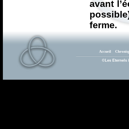
avant l’é
possibl
ferme.
Accueil
Chroniq
©Les Eternels 