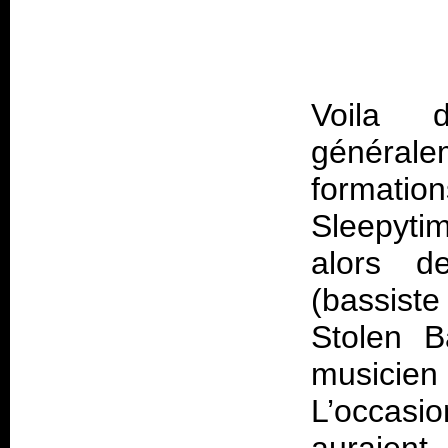
Voila 
généra
formati
Sleepyti
alors d
(bassist
Stolen B
musicien 
L’occasio