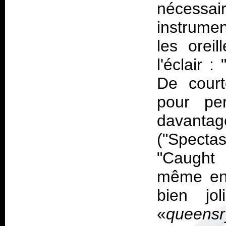
nécessa
instrumen
les orei
l'éclair 
De court
pour per
davantag
("Spectas
"Caught 
même en 
bien jol
«
queens