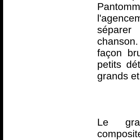
Pantommi
l'agencem
séparer
chanson. 
façon br
petits dé
Le grat
composite