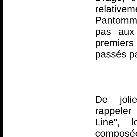
relativ
Pantommi
pas aux 
premiers
De joli
rappeler
Line", 
composée