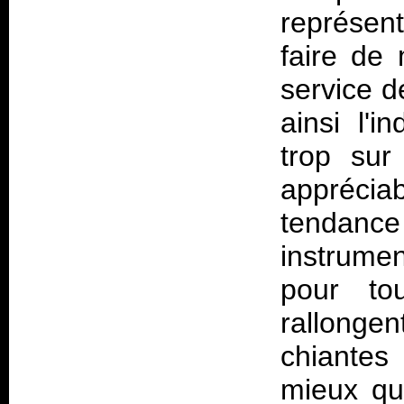
représen
faire de
service de
ainsi l'i
trop sur 
appréci
tendance 
instrume
pour t
rallongen
chiantes
mieux qu