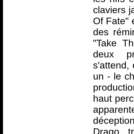
claviers 
Of Fate" 
des rémi
"Take Th
deux pr
s'attend,
un - le ch
productio
haut perc
apparent
déception
Drago, t