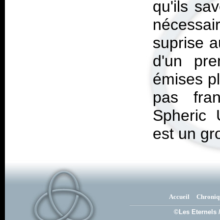
qu'ils sa
nécessai
suprise au
d'un pre
émises pl
pas fra
Spheric 
est un gr
Accueil
Chroniq
©Les Eternels 