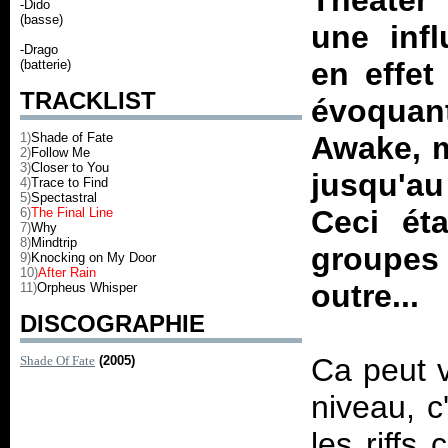
Theater 
-Dido
(basse)
une infl
-Drago
en effet
(batterie)
TRACKLIST
évoqua
1)
Shade of Fate
Awake
, 
2)
Follow Me
3)
Closer to You
jusqu'a
4)
Trace to Find
5)
Spectastral
Ceci ét
6)
The Final Line
7)
Why
8)
Mindtrip
groupes 
9)
Knocking on My Door
10)
After Rain
outre...
11)
Orpheus Whisper
DISCOGRAPHIE
Ca peut v
Shade Of Fate
(2005)
niveau, c
les riff