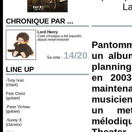
La
CHRONIQUE PAR ...
Lord Henry
Cette chronique a été importée
depuis metal-immortel
Pantommi
14/20
un albu
Sa note :
planning
LINE UP
en 2003
-Tony Ivan
(chant)
maintena
Pete Christ
musicien
(guitare)
-Peter Vichew
un met
(guitare)
mélodi
-Sunny X
(claviers)