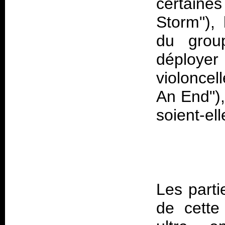
certaines
Storm"), 
du grou
déploye
violoncel
An End"),
Les parti
de cette