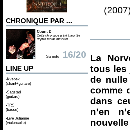
(2007
CHRONIQUE PAR ...
Count D
Cette chronique a été importée
depuis metal-immortel
16/20
La Norv
Sa note :
tous les
LINE UP
de nulle 
-Kvebek
(chant+guitare)
comme de
-Sagstad
(guitare)
dans ceu
-TRS
n’en n’
(basse)
-Live Julianne
nouvell
(violoncelle)