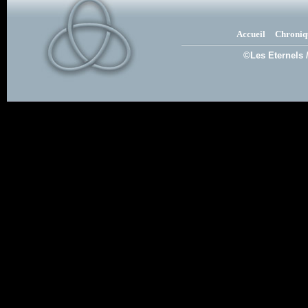
Accueil
Chroniq
©Les Eternels 