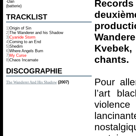
Record
-Dan
(batterie)
deuxiè
TRACKLIST
produc
1)
Origin of Sin
2)
The Wanderer and his Shadow
Wandere
3)
Cyanide Storm
4)
Coming to an End
Kvebek,
5)
Shedim
6)
Where Angels Burn
7)
My Curse
chants.
8)
Chaos Incarnate
DISCOGRAPHIE
Pour alle
The Wanderer And His Shadow
(2007)
l’art bl
violence
lancina
nostalgi