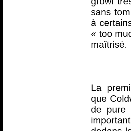
growl trè
sans tom
à certain
« too muc
La premi
que Cold
de pure 
importan