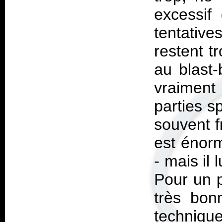
excessif 
tentative
restent t
au blast-
vraiment
parties s
souvent f
est énorm
- mais il 
Pour un p
très bon
techniqu