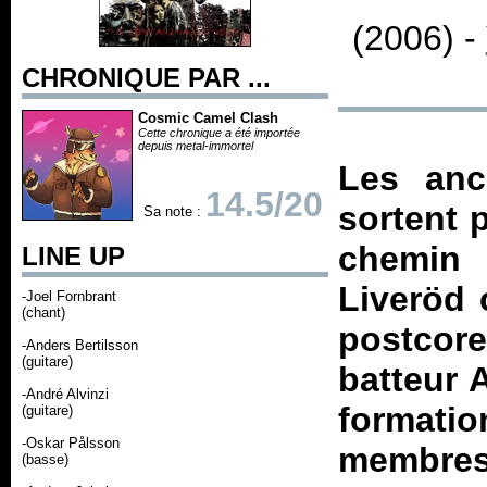
(2006) -
CHRONIQUE PAR ...
Cosmic Camel Clash
Cette chronique a été importée
depuis metal-immortel
Les an
14.5/20
sortent 
Sa note :
chemin 
LINE UP
Liveröd 
-Joel Fornbrant
(chant)
postcore
-Anders Bertilsson
(guitare)
batteur 
-André Alvinzi
formati
(guitare)
-Oskar Pålsson
membre
(basse)