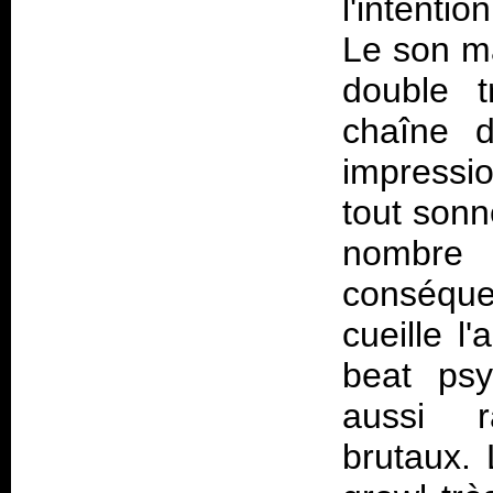
l'intenti
Le son ma
double 
chaîne 
impressi
tout sonne
nombre d
conséquen
cueille l
beat psy
aussi r
brutaux. 