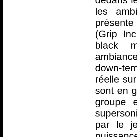
dedans le
les ambi
présente 
(Grip In
black m
ambianc
down-te
réelle su
sont en g
groupe e
superson
par le j
puissance