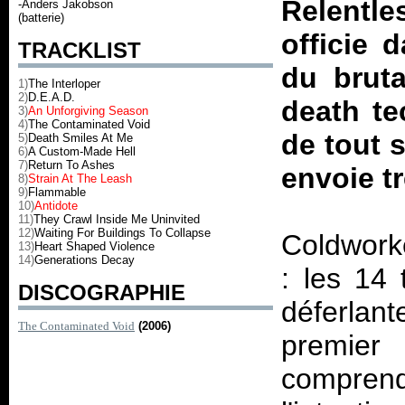
Relentle
-Anders Jakobson
(batterie)
officie 
TRACKLIST
du bruta
1)
The Interloper
2)
D.E.A.D.
death te
3)
An Unforgiving Season
4)
The Contaminated Void
de tout 
5)
Death Smiles At Me
6)
A Custom-Made Hell
7)
Return To Ashes
envoie t
8)
Strain At The Leash
9)
Flammable
10)
Antidote
11)
They Crawl Inside Me Uninvited
12)
Waiting For Buildings To Collapse
Coldwork
13)
Heart Shaped Violence
14)
Generations Decay
: les 14 
DISCOGRAPHIE
déferlan
The Contaminated Void
(2006)
premier 
compren