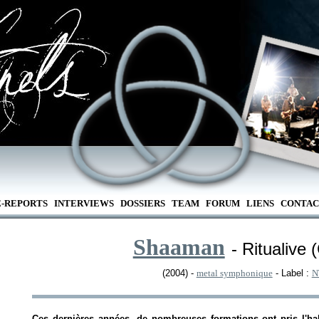
E-REPORTS
INTERVIEWS
DOSSIERS
TEAM
FORUM
LIENS
CONTAC
Shaaman
- Ritualiv
(2004) -
metal symphonique
- Label :
N
Ces dernières années, de nombreuses formations ont pris l'habi