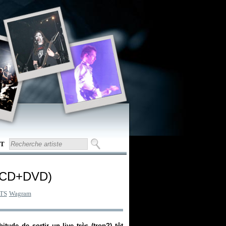
T
e (CD+DVD)
TS
Wagram
tude de sortir un live très (trop?) tôt