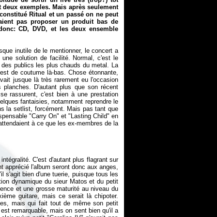
nt deux exemples. Mais après seulement
 constitué
Ritual
et un passé on ne peut
laient pas proposer un produit bas de
 donc: CD, DVD, et les deux ensemble
sque inutile de le mentionner, le concert a
une solution de facilité. Normal, c'est le
n des publics les plus chauds du metal. La
 est de coutume là-bas. Chose étonnante,
vait jusque là très rarement eu l'occasion
s planches. D'autant plus que son récent
e rassurent, c'est bien à une prestation
lques fantaisies, notamment reprendre le
ns la setlist, forcément. Mais pas tant que
dispensable "Carry On" et "Lasting Child" en
'attendaient à ce que les ex-membres de la
ntégralité. C'est d'autant plus flagrant sur
ont apprécié l'album seront donc aux anges,
l s'agit bien d'une tuerie, puisque tous les
ation dynamique du sieur Matos et du petit
sence et une grosse maturité au niveau du
xième guitare, mais ce serait là chipoter.
tes, mais qui fait tout de même son petit
st remarquable, mais on sent bien qu'il a