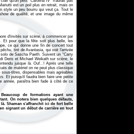
clair qu'un petit "Carolina IV" n'aurait pas
ariutti est un poil plus en retrait, mais on
n style un peu bourru qui veut ça. Tout le
ghtshow de qualité, et une image du même
hore d'invités sur scène, à commencer par
 Et pour que la fête soit plus belle, les
pe, ce qui donne une fin de concert tout
chu, tiré de Avantasia, qui voit l'arrivée
n solo de Sascha Paeth. Suivent un "Carry
Andi Deris et Michael Weikath sur scène, le
tendu jusque là. Ouf...! Après une telle
itués de matériel on ne peut plus classique
e sous-titres, dispensables mais agréables
s. Et puisqu'il faudra bien faire une petite
e année, paraîtra bien fade à côté de ce
! Beaucoup de formations ayant une
tant. On notera bien quelques défauts,
à. Shaman s'affranchit ici de fort belle
n signant un début de carrière en tout