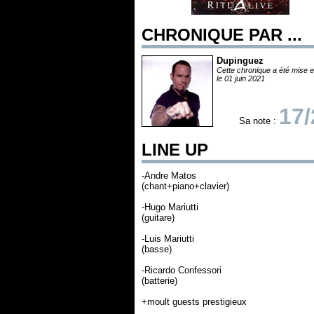
CHRONIQUE PAR ...
Dupinguez
Cette chronique a été mise e
le 01 juin 2021
17/
Sa note :
LINE UP
-Andre Matos
(chant+piano+clavier)
-Hugo Mariutti
(guitare)
-Luis Mariutti
(basse)
-Ricardo Confessori
(batterie)
+moult guests prestigieux