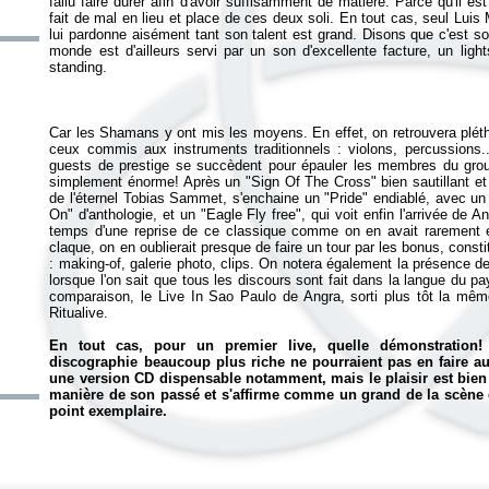
fallu faire durer afin d'avoir suffisamment de matière. Parce qu'il est 
fait de mal en lieu et place de ces deux soli. En tout cas, seul Luis M
lui pardonne aisément tant son talent est grand. Disons que c'est so
monde est d'ailleurs servi par un son d'excellente facture, un li
Car les Shamans y ont mis les moyens. En effet, on retrouvera plét
ceux commis aux instruments traditionnels : violons, percussions...
guests de prestige se succèdent pour épauler les membres du grou
simplement énorme! Après un "Sign Of The Cross" bien sautillant et pê
de l'éternel Tobias Sammet, s'enchaine un "Pride" endiablé, avec u
On" d'anthologie, et un "Eagle Fly free", qui voit enfin l'arrivée de 
temps d'une reprise de ce classique comme on en avait rarement en
claque, on en oublierait presque de faire un tour par les bonus, const
: making-of, galerie photo, clips. On notera également la présence d
lorsque l'on sait que tous les discours sont fait dans la langue du pay
comparaison, le
Live In Sao Paulo
de Angra, sorti plus tôt la mêm
Ritualive
.
En tout cas, pour un premier live, quelle démonstration
discographie beaucoup plus riche ne pourraient pas en faire au
une version CD dispensable notamment, mais le plaisir est bien l
manière de son passé et s'affirme comme un grand de la scène e
point exemplaire.