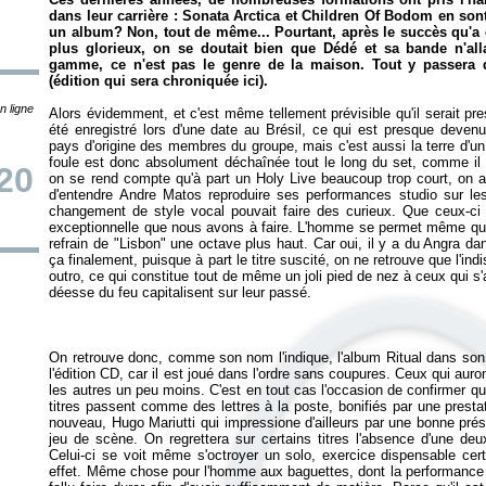
dans leur carrière : Sonata Arctica et Children Of Bodom en so
un album? Non, tout de même... Pourtant, après le succès qu'a
plus glorieux, on se doutait bien que Dédé et sa bande n'al
gamme, ce n'est pas le genre de la maison. Tout y passera
(édition qui sera chroniquée ici).
n ligne
Alors évidemment, et c'est même tellement prévisible qu'il serait pre
été enregistré lors d'une date au Brésil, ce qui est presque devenu 
pays d'origine des membres du groupe, mais c'est aussi la terre d'u
foule est donc absolument déchaînée tout le long du set, comme il
20
on se rend compte qu'à part un
Holy Live
beaucoup trop court, on a
d'entendre Andre Matos reproduire ses performances studio sur le
changement de style vocal pouvait faire des curieux. Que ceux-ci s
exceptionnelle que nous avons à faire. L'homme se permet même que
refrain de "Lisbon" une octave plus haut. Car oui, il y a du Angra da
ça finalement, puisque à part le titre suscité, on ne retrouve que l'in
outro, ce qui constitue tout de même un joli pied de nez à ceux qui s
On retrouve donc, comme son nom l'indique, l'album
Ritual
dans son i
l'édition CD, car il est joué dans l'ordre sans coupures. Ceux qui aur
les autres un peu moins. C'est en tout cas l'occasion de confirmer qu'i
titres passent comme des lettres à la poste, bonifiés par une prest
nouveau, Hugo Mariutti qui impressione d'ailleurs par une bonne pré
jeu de scène. On regrettera sur certains titres l'absence d'une deu
Celui-ci se voit même s'octroyer un solo, exercice dispensable cer
effet. Même chose pour l'homme aux baguettes, dont la performance e