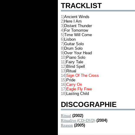
TRACKLIST
1)
Ancient Winds
2)
Here I Am
3)
Distant Thunder
4)
For Tomorrow
5)
Time Will Come
6)
Lisbon
7)
Guitar Solo
8)
Drum Solo
9)
Over Your Head
10)
Piano Solo
11)
Fairy Tale
12)
Blind Spell
13)
Ritual
14)
Sign Of The Cross
15)
Pride
16)
Carry On
17)
Eagle Fly Free
18)
Lasting Child
DISCOGRAPHIE
Ritual
(2002)
Ritualive (CD+DVD)
(2004)
Reason
(2005)