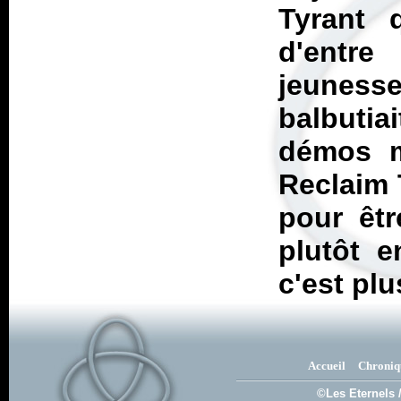
Tyrant 
d'entr
jeunesse
balbutia
démos m
Reclaim
pour êtr
plutôt 
c'est plu
Accueil
Chroniq
©Les Eternels 