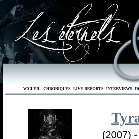
ACCUEIL
CHRONIQUES
LIVE-REPORTS
INTERVIEWS
D
Tyr
(2007) 