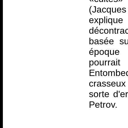
(Jacque
explique
décontra
basée su
époque 
pourrai
Entomb
crasseux
sorte d'e