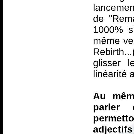
lancemen
de "Rema
1000% si
même vei
Rebirth.
glisser 
linéarité 
Au même
parler
permett
adjectif