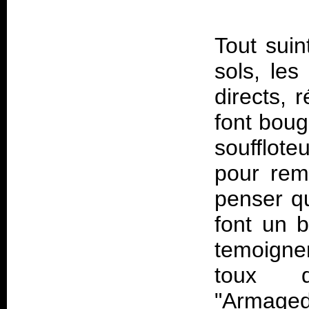
Tout suin
sols, les
directs, 
font boug
soufflote
pour rem
penser qu
font un 
temoignen
toux d
"Armage