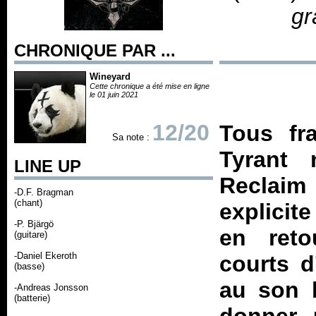
gr
CHRONIQUE PAR ...
Wineyard
Cette chronique a été mise en ligne
le 01 juin 2021
12/20
Tous fr
Sa note :
Tyrant 
LINE UP
Reclaim
-D.F. Bragman
(chant)
explicit
-P. Bjärgö
en reto
(guitare)
-Daniel Ekeroth
courts d
(basse)
au son b
-Andreas Jonsson
(batterie)