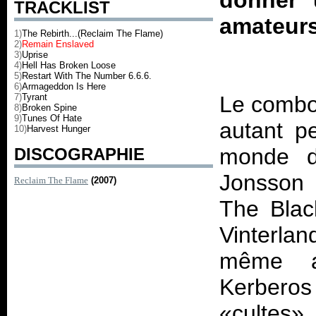
donner 
TRACKLIST
amateurs
1)
The Rebirth...(Reclaim The Flame)
2)
Remain Enslaved
3)
Uprise
4)
Hell Has Broken Loose
5)
Restart With The Number 6.6.6.
6)
Armageddon Is Here
7)
Tyrant
Le combo 
8)
Broken Spine
9)
Tunes Of Hate
autant p
10)
Harvest Hunger
monde d
DISCOGRAPHIE
Jonsson 
Reclaim The Flame
(2007)
The Blac
Vinterla
même a
Kerberos
«cultes»