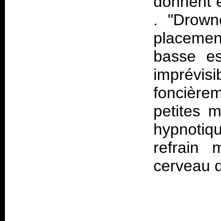
donnent 
. "Drown
placemen
basse es
imprévis
foncière
petites m
hypnotiq
refrain 