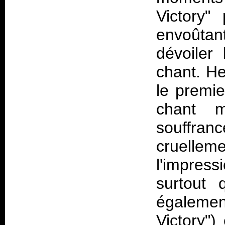
Victory"
envoûtan
dévoiler
chant. H
le premi
chant 
souffran
cruell
l'impre
surtout 
égaleme
Victory")