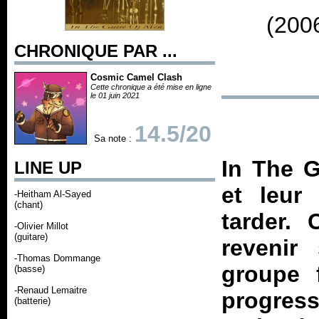
(200
CHRONIQUE PAR ...
Cosmic Camel Clash
Cette chronique a été mise en ligne
le 01 juin 2021
14.5/20
Sa note :
In The G
LINE UP
et leur
-Heitham Al-Sayed
(chant)
tarder. 
-Olivier Millot
(guitare)
revenir
-Thomas Dommange
groupe 
(basse)
-Renaud Lemaitre
progre
(batterie)