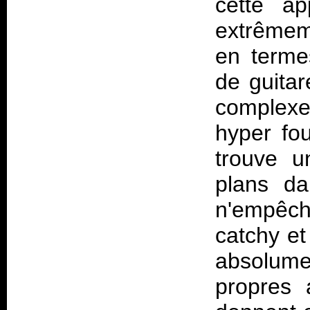
cette ap
extrêmeme
en terme
de guitar
complexe
hyper fou
trouve u
plans da
n'empêc
catchy et
absolum
propres