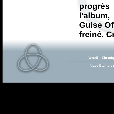
progrès
l'album,
Guise Of
freiné. C
Accueil
Chroniq
©Les Eternels 