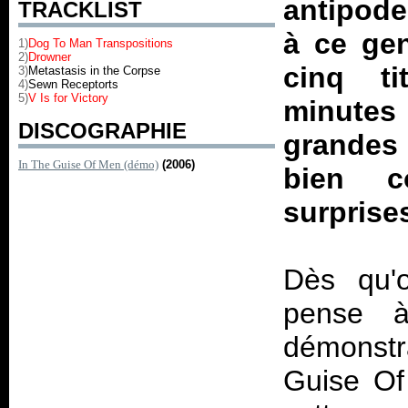
antipode
TRACKLIST
à ce gen
1)
Dog To Man Transpositions
2)
Drowner
cinq ti
3)
Metastasis in the Corpse
4)
Sewn Receptorts
5)
V Is for Victory
minutes 
DISCOGRAPHIE
grandes 
In The Guise Of Men (démo)
(2006)
bien c
surprise
Dès qu'o
pense 
démonstra
Guise Of