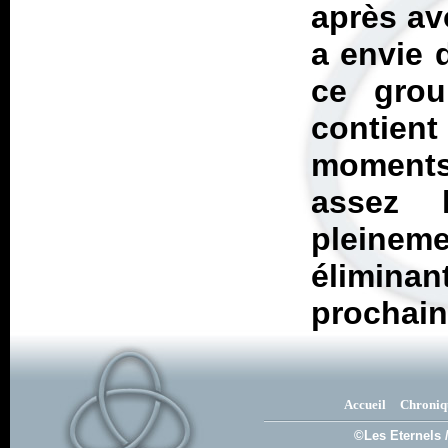
après av
a envie 
ce gro
contien
moments
assez 
pleineme
élimina
prochain
Accueil
Chroniq
©Les Eternels 