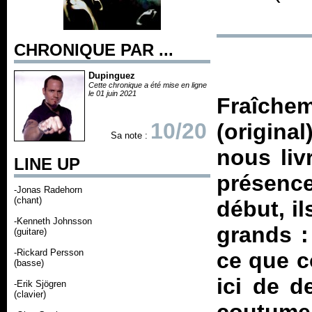
CHRONIQUE PAR ...
Dupinguez
Cette chronique a été mise en ligne
le 01 juin 2021
Fraîch
10/20
(origina
Sa note :
nous liv
LINE UP
présenc
-Jonas Radehorn
(chant)
début, il
-Kenneth Johnsson
grands :
(guitare)
-Rickard Persson
ce que c
(basse)
ici de d
-Erik Sjögren
(clavier)