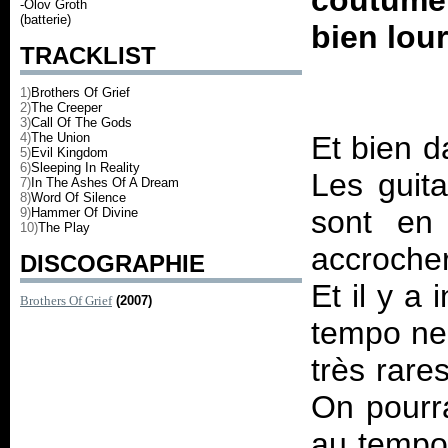
coutume
-Olov Groth
(batterie)
bien lour
TRACKLIST
1)
Brothers Of Grief
2)
The Creeper
3)
Call Of The Gods
4)
The Union
Et bien da
5)
Evil Kingdom
6)
Sleeping In Reality
Les guita
7)
In The Ashes Of A Dream
8)
Word Of Silence
sont en 
9)
Hammer Of Divine
10)
The Play
accrocher
DISCOGRAPHIE
Et il y a 
Brothers Of Grief
(2007)
tempo ne 
très rare
On pourr
au tempo