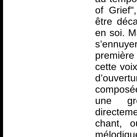
of Grief"
être déc
en soi. M
s’ennuyer
première 
cette voi
d’ouver
composée
une gr
directem
chant, o
mélodiqu