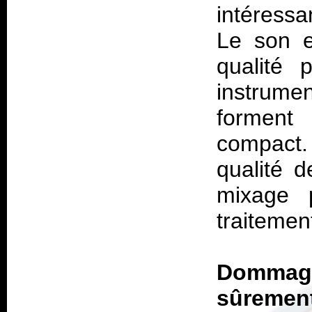
intéressan
Le son e
qualité 
instrume
forment
compact. 
qualité d
mixage p
traitemen
Dommage 
sûremen