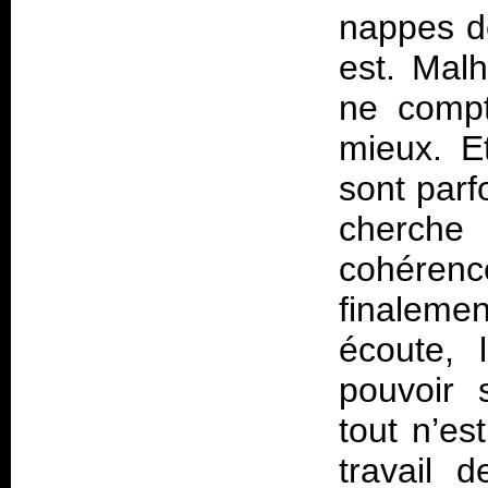
nappes de
est. Mal
ne compt
mieux. E
sont parf
cherch
cohéren
finalem
écoute, 
pouvoir s
tout n’es
travail 