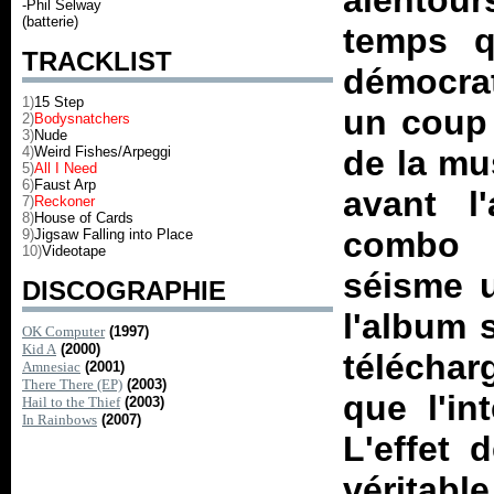
alentou
-Phil Selway
(batterie)
temps q
TRACKLIST
démocrat
1)
15 Step
un coup
2)
Bodysnatchers
3)
Nude
4)
Weird Fishes/Arpeggi
de la mu
5)
All I Need
6)
Faust Arp
avant l
7)
Reckoner
8)
House of Cards
combo d
9)
Jigsaw Falling into Place
10)
Videotape
séisme u
DISCOGRAPHIE
l'album 
OK Computer
(1997)
Kid A
(2000)
télécha
Amnesiac
(2001)
There There (EP)
(2003)
que l'in
Hail to the Thief
(2003)
In Rainbows
(2007)
L'effet 
véritabl