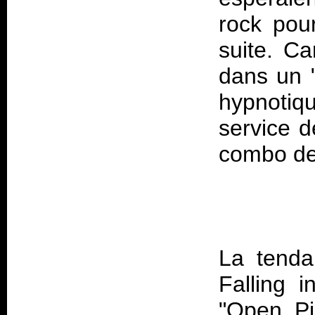
rock pou
suite. Ca
dans un "
hypnotiq
service d
La tenda
Falling 
"Open Pi