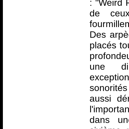
: "Weird 
de ceu
fourmill
Des arpè
placés tou
profonde
une di
exceptio
sonorité
aussi dé
l'import
dans une