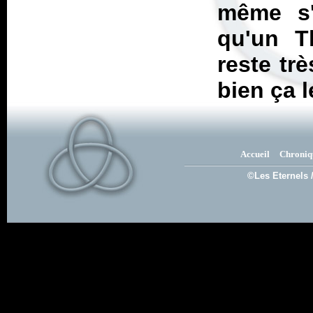
même s'
qu'un
T
reste tr
bien ça l
Accueil
Chroniq
©Les Eternels 