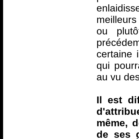
enlaidiss
meilleurs
ou plutô
précéde
certaine
qui pourra
au vu des 
Il est d
d'attrib
même, de
de ses g