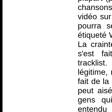
chansons
vidéo sur
pourra s
étiqueté 
La crain
s'est fa
trackli
légitime,
fait de l
peut ais
gens qu
entendu 