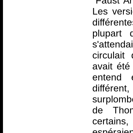
"Faust Ar
Les vers
différen
plupart
s'attenda
circulai
avait été
entend 
différen
surplombé
de Thom
certains
espéraien