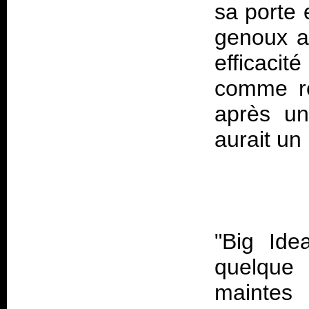
sa porte
genoux av
efficaci
comme re
après un
"Big Ide
quelque
maintes