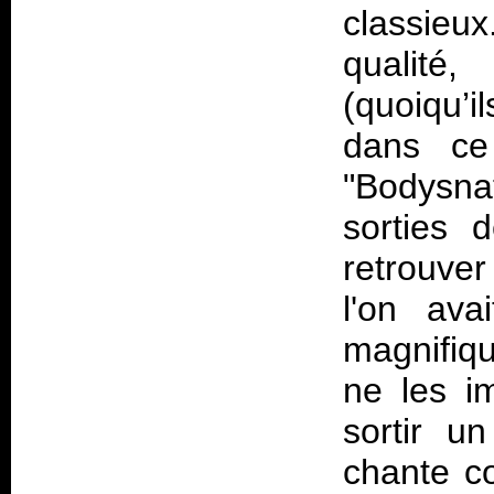
classieu
qualité
(quoiqu’i
dans ce
"Bodysnat
sorties 
retrouver
l'on ava
magnifiq
ne les i
sortir u
chante c