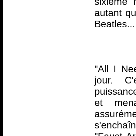
sixième
autant qu
"All I Ne
jour. C
puissance
et mena
assurémen
s'enchaî