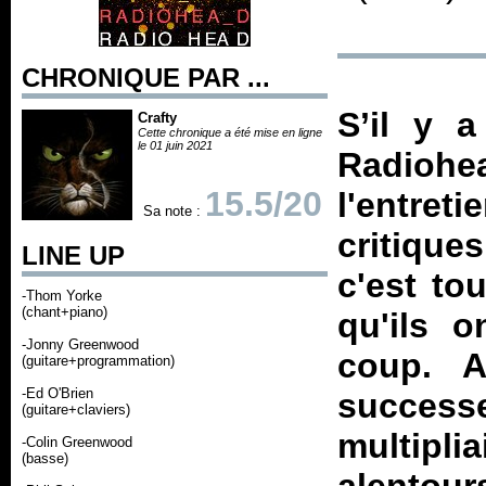
CHRONIQUE PAR ...
S’il y 
Crafty
Cette chronique a été mise en ligne
le 01 juin 2021
Radioh
15.5/20
l'entret
Sa note :
critique
LINE UP
c'est to
-Thom Yorke
(chant+piano)
qu'ils 
-Jonny Greenwood
coup. A
(guitare+programmation)
-Ed O'Brien
succes
(guitare+claviers)
multipli
-Colin Greenwood
(basse)