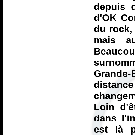
depuis d
d'
OK Co
du rock, 
mais au
Beauc
surnom
Grande-
distance
changem
Loin d'
dans l'i
est là 