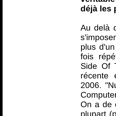
déjà les 
Au delà 
s'imposent
plus d'u
fois rép
Side Of
récente 
2006. "N
Compute
On a de q
plupart (