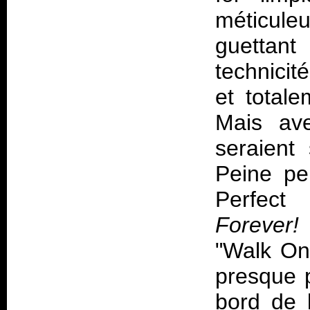
méticul
guettant 
technicit
et total
Mais av
seraient
Peine pe
Perfect
Forever!
"Walk On
presque p
bord de 