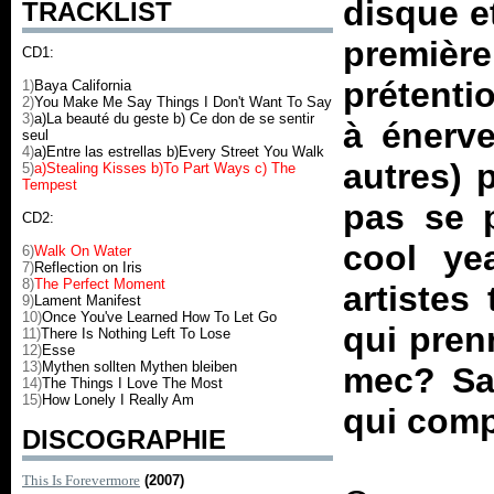
disque et
TRACKLIST
première
CD1:
prétenti
1)
Baya California
2)
You Make Me Say Things I Don't Want To Say
3)
a)La beauté du geste b) Ce don de se sentir
à énerve
seul
4)
a)Entre las estrellas b)Every Street You Walk
autres) 
5)
a)Stealing Kisses b)To Part Ways c) The
Tempest
pas se p
CD2:
cool ye
6)
Walk On Water
7)
Reflection on Iris
8)
The Perfect Moment
artistes
9)
Lament Manifest
10)
Once You've Learned How To Let Go
qui pren
11)
There Is Nothing Left To Lose
12)
Esse
13)
Mythen sollten Mythen bleiben
mec? Sau
14)
The Things I Love The Most
15)
How Lonely I Really Am
qui comp
DISCOGRAPHIE
This Is Forevermore
(2007)