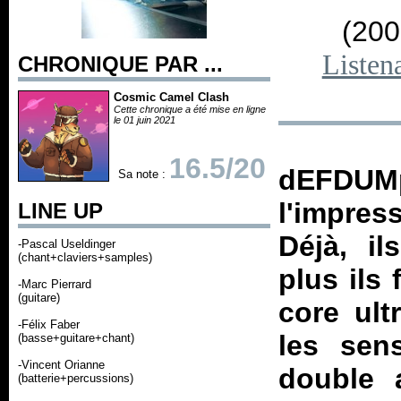
(200
Listen
CHRONIQUE PAR ...
Cosmic Camel Clash
Cette chronique a été mise en ligne
le 01 juin 2021
16.5/20
dEFDUM
Sa note :
l'impres
LINE UP
Déjà, i
-Pascal Useldinger
(chant+claviers+samples)
plus ils
-Marc Pierrard
(guitare)
core ult
-Félix Faber
les sens
(basse+guitare+chant)
-Vincent Orianne
double 
(batterie+percussions)