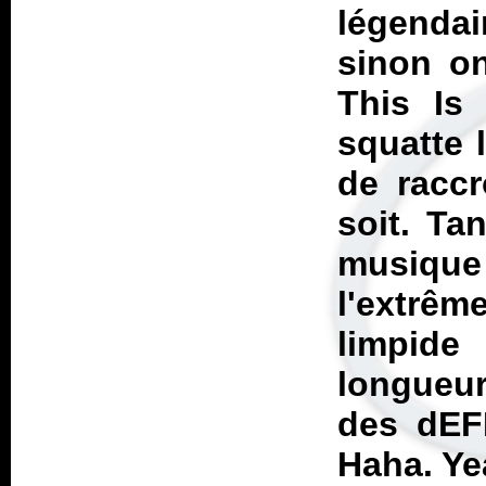
légendai
sinon on
This Is
squatte 
de raccr
soit. Ta
musique 
l'extrê
limpide 
longueur
des dEF
Haha. Ye