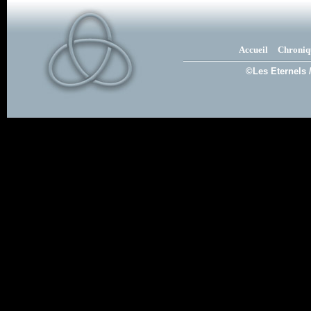
Accueil
Chroniq
©Les Eternels 