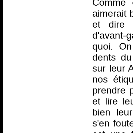
Comme o
aimerait
et dire 
d'avant-g
quoi. On
dents du
sur leur A
nos étiq
prendre p
et lire l
bien leur
s'en fout