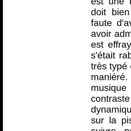
est une 
doit bie
faute d'a
avoir adm
est effra
s'était r
très typé
maniéré. 
musique
contrast
dynamique
sur la pi