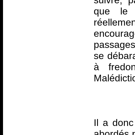
suivre, 
que le
réelleme
encour
passages
se débara
à fredo
Il a donc
abordés 