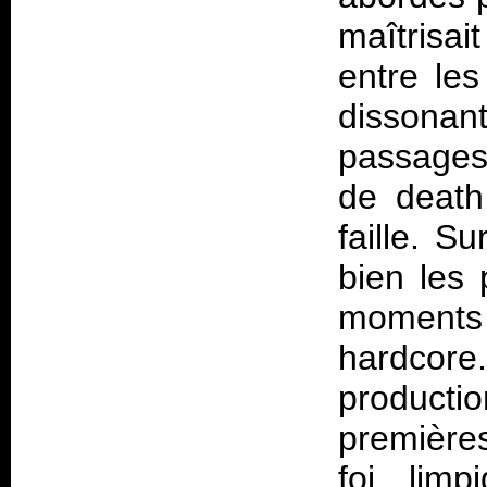
maîtrisai
entre les
dissonan
passages 
de death 
faille. S
bien les 
moments
hardcore
product
premières
foi limp