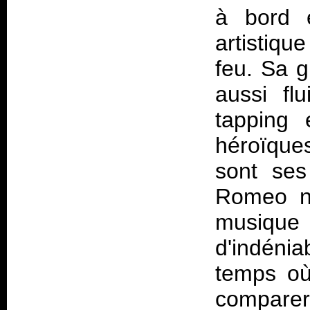
à bord e
artistiqu
feu. Sa g
aussi fl
tapping 
héroïques
sont ses
Romeo n’
musiq
d'indénia
temps où 
comparer