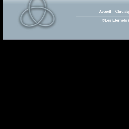
Accueil
Chroniq
©Les Eternels 