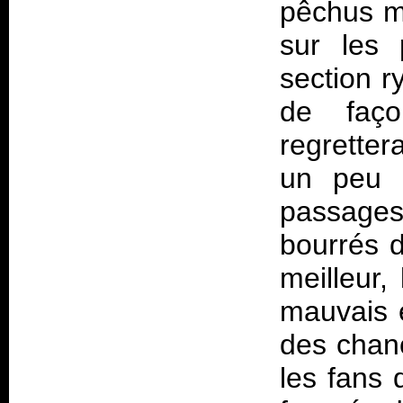
pêchus ma
sur les 
section r
de faço
regretter
un peu p
passage
bourrés d
meilleur, 
mauvais e
des chanc
les fans