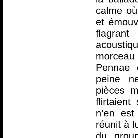
calme où 
et émouv
flagrant
acoustiq
morceau
Pennae e
peine n
pièces m
flirtaien
n’en est
réunit à l
du group