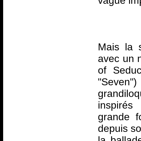
Mais la s
avec un n
of Seduc
"Seven
grandiloq
inspirés
grande f
depuis so
la balla