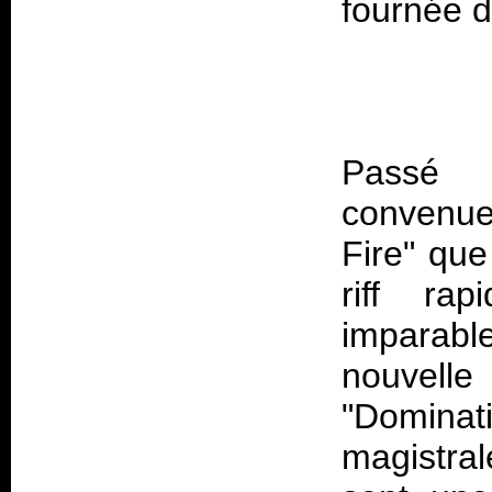
Passé l
convenue
Fire" que
riff rap
imparabl
nouvel
"Domina
magistral