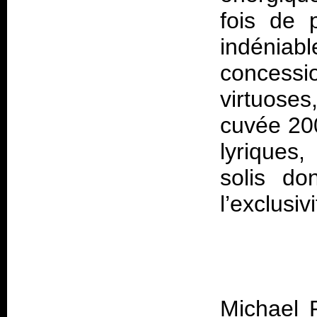
fois de 
indénia
concess
virtuose
cuvée 200
lyriques
solis do
Michael 