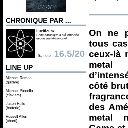
CHRONIQUE PAR ...
On ne p
Lucificum
Cette chronique a été importée
depuis metal-immortel
tous cas
16.5/20
ceux-là
Sa note :
metal
LINE UP
d’intens
Michael Romeo
(guitare)
côté bru
Michael Pinnella
fragranc
(claviers)
Jason Rullo
des Amér
(batterie)
metal n
Russell Allen
(chant)