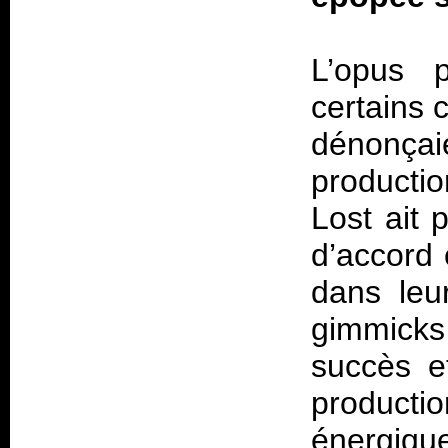
L’opus p
certains 
dénonçai
productio
Lost ait 
d’accord 
dans leu
gimmicks 
succès e
product
énergiqu