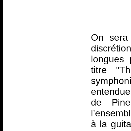
On sera 
discréti
longues 
titre "T
symphon
entendues
de Pine
l’ensembl
à la guit