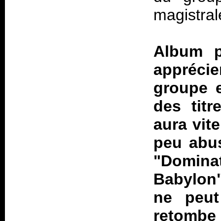
magistral
Album p
apprécie
groupe e
des tit
aura vite
peu abus
"Domina
Babylon"
ne peut
retomb