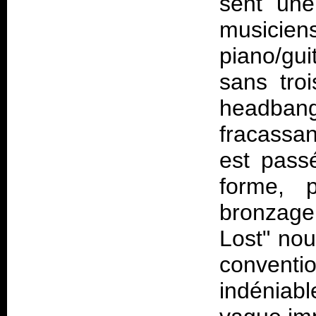
sent une
musicie
piano/gui
sans troi
headbang
fracassa
est pass
forme, 
bronzage
Lost" nou
conventi
indéniab