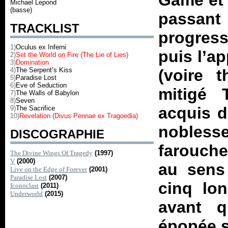
Game
e
Michael Lepond
(basse)
passan
TRACKLIST
progress
1)
Oculus ex Inferni
puis l’a
2)
Set the World on Fire (The Lie of Lies)
3)
Domination
4)
The Serpent’s Kiss
(voire t
5)
Paradise Lost
6)
Eve of Seduction
mitigé
7)
The Walls of Babylon
8)
Seven
acquis d
9)
The Sacrifice
10)
Revelation (Divus Pennae ex Tragoedia)
nobles
DISCOGRAPHIE
farouche
The Divine Wings Of Tragedy
(1997)
V
(2000)
au sens
Live on the Edge of Forever
(2001)
Paradise Lost
(2007)
cinq lo
Iconoclast
(2011)
Underworld
(2015)
avant q
épopée so