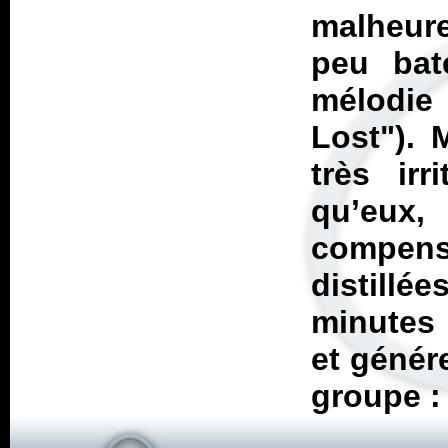
malheur
peu bat
mélodie 
Lost"). 
très ir
qu’eux,
compensé
distill
minutes 
et génér
groupe : 