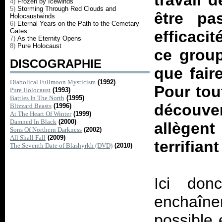
travail d
4)
Frozen by Icewinds
5)
Storming Through Red Clouds and
être pa
Holocaustwinds
6)
Eternal Years on the Path to the Cemetary
Gates
efficaci
7)
As the Eternity Opens
8)
Pure Holocaust
ce group
DISCOGRAPHIE
que fair
Diabolical Fullmoon Mysticism
(1992)
Pour tou
Pure Holocaust
(1993)
Battles In The North
(1995)
découve
Blizzard Beasts
(1996)
At The Heart Of Winter
(1999)
Damned In Black
(2000)
allègent
Sons Of Northern Darkness
(2002)
All Shall Fall
(2009)
terrifian
The Seventh Date of Blashyrkh (DVD)
(2010)
Ici don
enchaîne
possible 