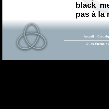
black me
pas à la 
Accueil
Chroniq
©Les Eternels 