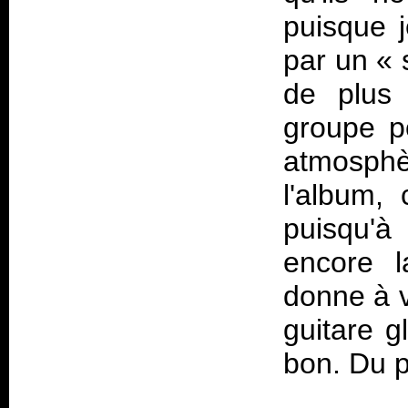
puisque 
par un
«
de plus 
groupe po
atmosph
l'album,
puisqu'à
encore l
donne à v
guitare g
bon. Du p