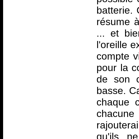
batterie.
résume à 
... et bi
l'oreille
compte vi
pour la 
de son c
basse. Ca
chaque c
chacune
rajouter
qu'ils n