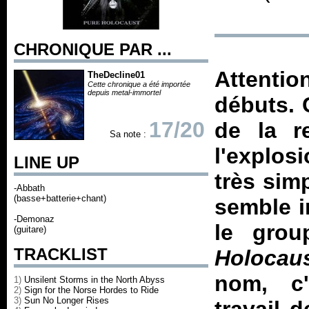
CHRONIQUE PAR ...
Attentio
TheDecline01
Cette chronique a été importée
depuis metal-immortel
débuts. 
17/20
de la r
Sa note :
l'explos
LINE UP
très simp
-Abbath
(basse+batterie+chant)
semble i
-Demonaz
le grou
(guitare)
TRACKLIST
Holocau
nom, c'
1)
Unsilent Storms in the North Abyss
2)
Sign for the Norse Hordes to Ride
3)
Sun No Longer Rises