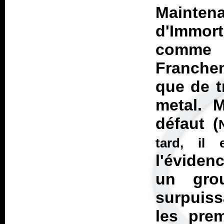
Mainten
d'Immorta
comme
Franche
que de t
metal. M
défaut (
tard, il
l'éviden
un gro
surpuis
les pre