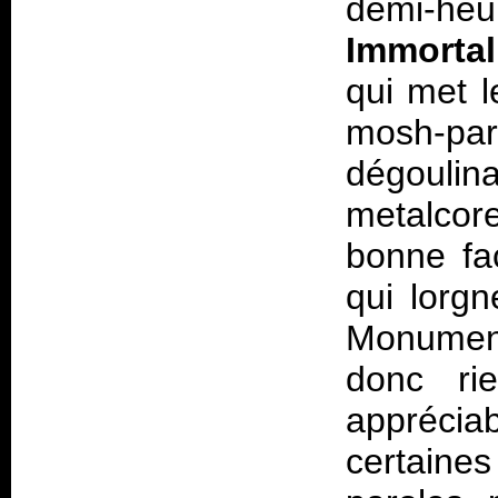
demi-he
Immortal
qui met l
mosh-pa
dégoulina
metalcor
bonne fa
qui lorgn
Monument
donc ri
apprécia
certaine