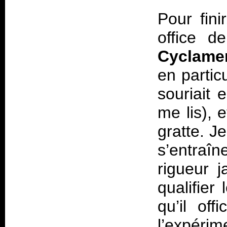
Pour fini
office d
Cyclame
en partic
souriait 
me lis), 
gratte. J
s’entraîn
rigueur 
qualifier
qu’il of
l’expér