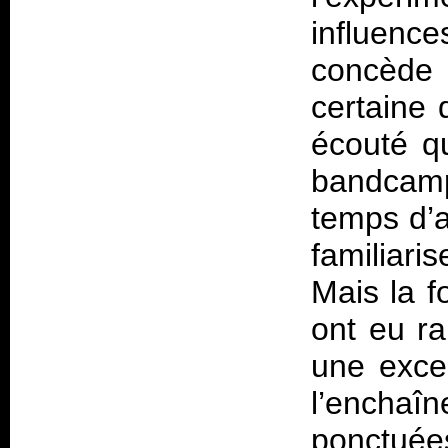
influence
concède 
certaine 
écouté qu
bandcamp
temps d’a
familiar
Mais la f
ont eu ra
une excel
l’encha
ponctué