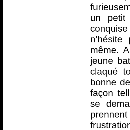
furieusem
un petit
conquise
n’hésite
même. A 
jeune bat
claqué t
bonne dem
façon te
se deman
prennent
frustratio