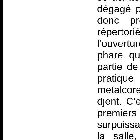
dégagé p
donc pr
répertor
l’ouvertu
phare qu
partie d
pratique
metalcor
djent. C’
premie
surpuissa
la sall