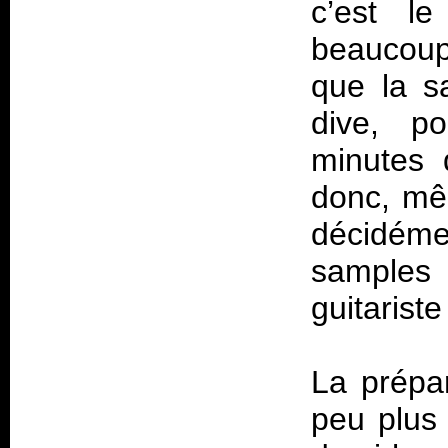
c’est l
beaucoup 
que la s
dive, p
minutes 
donc, mêm
décidéme
sample
guitariste
La prépar
peu plus