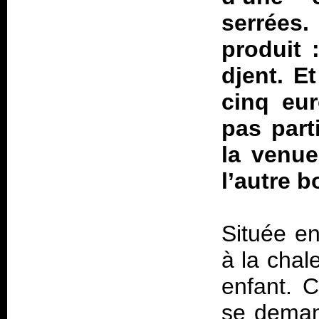
serrées
produit 
djent. E
cinq eur
pas part
la venue
l’autre bo
Située en
à la cha
enfant. 
se demand