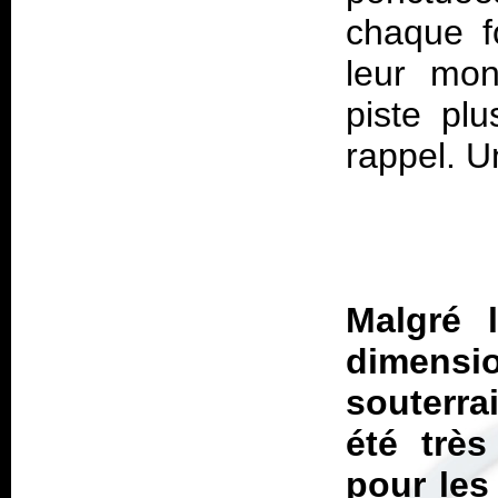
chaque f
leur mond
piste pl
rappel. U
Malgré 
dimensio
souterra
été très
pour les