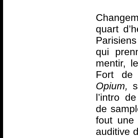
Changeme
quart d’h
Parisien
qui pren
mentir, l
Fort de
Opium,
so
l’intro d
de sampl
fout une 
auditive 