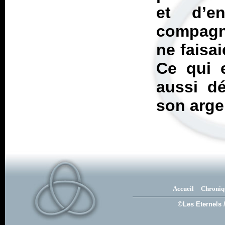
et d’e
compagn
ne faisa
Ce qui e
aussi dé
son arge
Accueil
Chroniq
©Les Eternels 