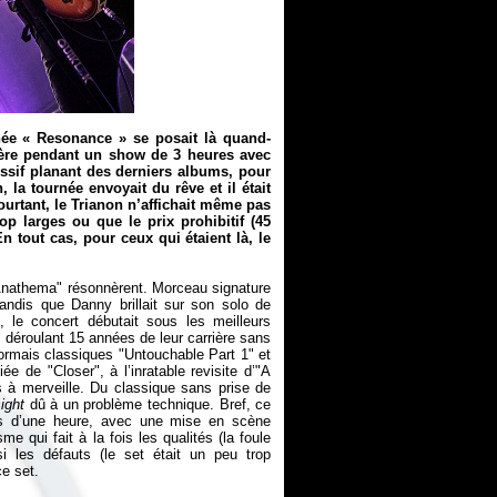
rnée «
Resonance
» se posait là quand-
ière pendant un show de 3 heures avec
ssif planant des derniers albums, pour
 la tournée envoyait du rêve et il était
ourtant, le Trianon n’affichait même pas
rop larges ou que le prix prohibitif (45
n tout cas, pour ceux qui étaient là, le
’"Anathema" résonnèrent. Morceau signature
andis que Danny brillait sur son solo de
, le concert débutait sous les meilleurs
, déroulant 15 années de leur carrière sans
désormais classiques "Untouchable Part 1" et
e de "Closer", à l’inratable revisite d’"A
s à merveille. Du classique sans prise de
ight
dû à un problème technique. Bref, ce
s d’une heure, avec une mise en scène
e qui fait à la fois les qualités (la foule
i les défauts (le set était un peu trop
ce set.