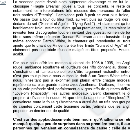
La seconde partie devait alors surprendre davantage et ce fut le c
Café
classique "Fragile Dreams" jouée à tous les concerts, le reste d
notamment les interprétations très réussies des morceaux de l'al
trois parties d’"Eternity". L’ambiance petit à petit se veut plus froid
On passe tour à tour du bleu froid, au vert puis au rouge lors des
dedans du set ("Sunset of Age" et "Dying Wish"). Et clairement ça t
horriblement froid. Vraiment. Alors qu’au premier set, ils respiraient la 
revisiter leur discographie tout en invitant des guests, ici rien de t
titres sans même présenter Duncan Patterson ancien bassiste du gr
même annoncer Darren White, le chanteur qui interviendra au troi
ajoute que le chant de Vincent a été très limite "Sunset of Age" et
clairement pas une totale réussite malgré les titres proposés. Heureus
acabit.
Car pour nous offrir les morceaux datant de 1993 à 1995, les Ang
rouge, ambiance étouffante et lourdeurs des riffs donnent au doom
s’enchaînent et l’ambiance semble s’être largement réchauffer entr
n’est pas tout puisque nous aurons le droit à un Darren White très 
nous, n’hésitant pas à exprimer son plaisir entre chaque morceau
représente sa plus grande scène avec Anathema. D'ailleurs, l’homme
et sa voix profonde sied parfaitement aux gros riffs de guitares déliv
"Lovelorn Rhapsody", les autres morceaux valent clairement le c
propres à dévisser la nuque. Et que dire du rappel sur "Sleepless" 
convaincre toute la foule qu’Anathema a aussi été un très bon group
de craintes concernant cette troisième partie, j'admets que les angl
proposer un dernier set de qualité.
C’est sur des applaudissements bien nourri qu’Anathema se retire
manqué quelque peu de surprises dans sa première partie, il aura
personnes qui venaient en connaissance de cause : celle de vo