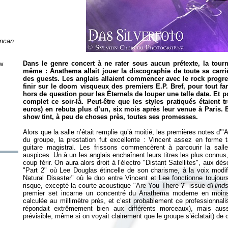
uncan
Dans le genre concert à ne rater sous aucun prétexte, la tou
w
même : Anathema allait jouer la discographie de toute sa carr
des guests. Les anglais allaient commencer avec le rock progre
finir sur le doom visqueux des premiers E.P. Bref, pour tout fan,
hors de question pour les Éternels de louper une telle date. Et p
complet ce soir-là. Peut-être que les styles pratiqués étaient t
euros) en rebuta plus d’un, six mois après leur venue à Paris. E
show tint, à peu de choses près, toutes ses promesses.
Alors que la salle n’était remplie qu’à moitié, les premières notes d
du groupe, la prestation fut excellente : Vincent assez en forme t
guitare magistral. Les frissons commencèrent à parcourir la salle
auspices. Un à un les anglais enchaînent leurs titres les plus connus
coup férir. On aura alors droit à l’électro "Distant Satellites", aux 
"Part 2" où Lee Douglas étincelle de son charisme, à la voix modifié
Natural Disaster" où le duo entre Vincent et Lee fonctionne toujour
risque, excepté la courte acoustique "Are You There ?" issue d'
Hinds
premier set incarne un concentré du Anathema moderne en moin
calculée au millimètre près, et c’est probablement ce professionnalism
répondait extrêmement bien aux différents morceaux), mais auss
prévisible, même si on voyait clairement que le groupe s’éclatait) de 