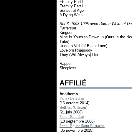
Eternity Part II
Eternity Part III
Sunset of Age
A Dying Wish
Set 3: 1993-1995 avec Darren White et D
Patterson
Kingdom
Mine Is Yours to Drown In (Ours Is the Ne
Tribe)
Under a Veil (of Black Lace)
Lovelorn Rhapsody
They (Will Always) Die
Rappel:
Sleepless
AFFILIÉ
Anathema
Paris - Bataclan
(16 octobre 2014)
Hellfest (Clisson)
(21 juin 2008)
Paris - Bataclan
(18 septembre 2008)
Paris - Église Saint Eustache
(05 novembre 2015)