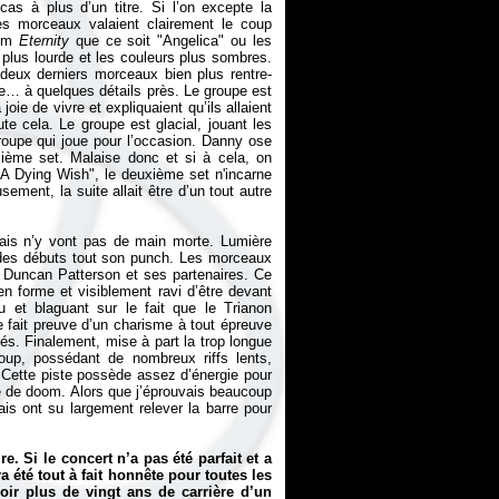
as à plus d’un titre. Si l’on excepte la
es morceaux valaient clairement le coup
bum
Eternity
que ce soit "Angelica" ou les
e, plus lourde et les couleurs plus sombres.
 deux derniers morceaux bien plus rentre-
ue… à quelques détails près. Le groupe est
joie de vivre et expliquaient qu’ils allaient
oute cela. Le groupe est glacial, jouant les
oupe qui joue pour l’occasion. Danny ose
sième set. Malaise donc et si à cela, on
 "A Dying Wish", le deuxième set n'incarne
ement, la suite allait être d’un tout autre
lais n’y vont pas de main morte. Lumière
 des débuts tout son punch. Les morceaux
e Duncan Patterson et ses partenaires. Ce
en forme et visiblement ravi d’être devant
 et blaguant sur le fait que le Trianon
 fait preuve d’un charisme à tout épreuve
rés. Finalement, mise à part la trop longue
oup, possédant de nombreux riffs lents,
? Cette piste possède assez d’énergie pour
e de doom. Alors que j’éprouvais beaucoup
ais ont su largement relever la barre pour
. Si le concert n’a pas été parfait et a
 été tout à fait honnête pour toutes les
ir plus de vingt ans de carrière d’un