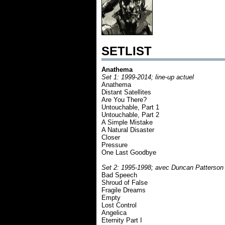
SETLIST
Anathema
Set 1: 1999-2014; line-up actuel
Anathema
Distant Satellites
Are You There?
Untouchable, Part 1
Untouchable, Part 2
A Simple Mistake
A Natural Disaster
Closer
Pressure
One Last Goodbye
Set 2: 1995-1998; avec Duncan Patterson
Bad Speech
Shroud of False
Fragile Dreams
Empty
Lost Control
Angelica
Eternity Part I