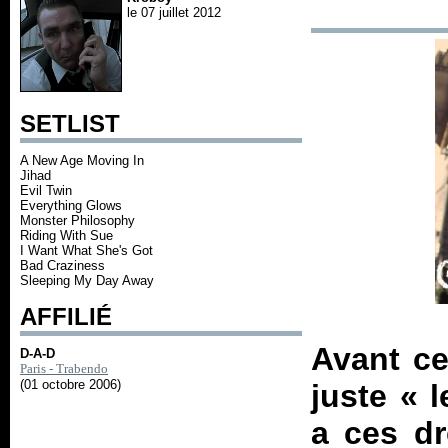
le 07 juillet 2012
SETLIST
A New Age Moving In
Jihad
Evil Twin
Everything Glows
Monster Philosophy
Riding With Sue
I Want What She's Got
Bad Craziness
Sleeping My Day Away
AFFILIÉ
Avant ce
D-A-D
Paris - Trabendo
(01 octobre 2006)
juste « 
a ces dr