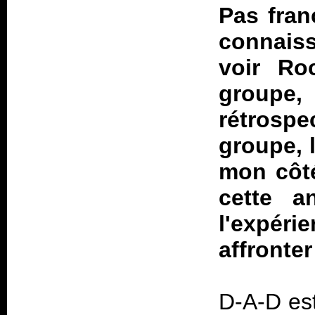
Pas fra
connaiss
voir Ro
groupe
rétrospe
groupe, 
mon côté
cette a
l'expéri
affronter
D-A-D es