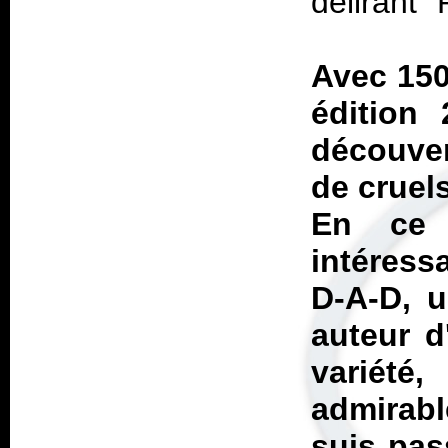
délirant 
Avec 150
édition 
découver
de cruel
En ce 
intéress
D-A-D, u
auteur d
variété
admirabl
suis pas