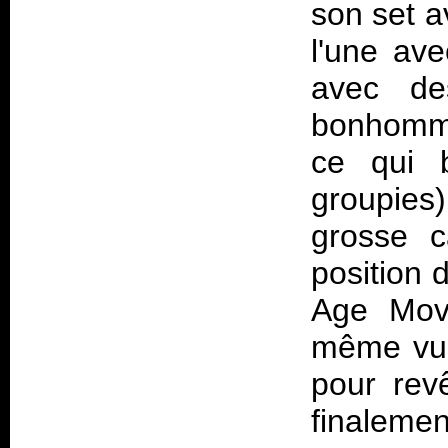
son set a
l'une ave
avec de
bonhomme
ce qui 
groupies
grosse 
position 
Age Movi
même vu s
pour rev
finalemen