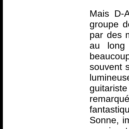
Mais D-A
groupe d
par des m
au long 
beaucoup
souvent 
lumineu
guitarist
remarqu
fantastiq
Sonne, i