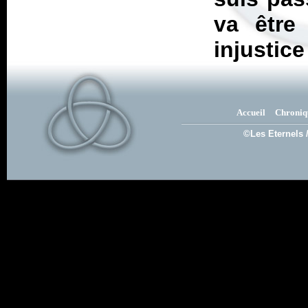
va être
injustice
Accueil
Chroniq
©Les Eternels 