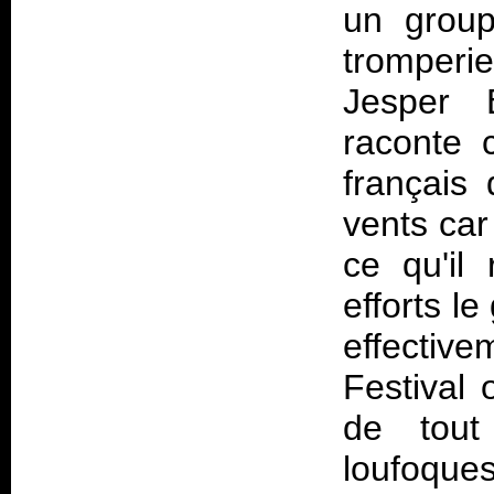
un group
tromperi
Jesper B
raconte 
français 
vents car
ce qu'il
efforts l
effecti
Festival 
de tout
loufoques