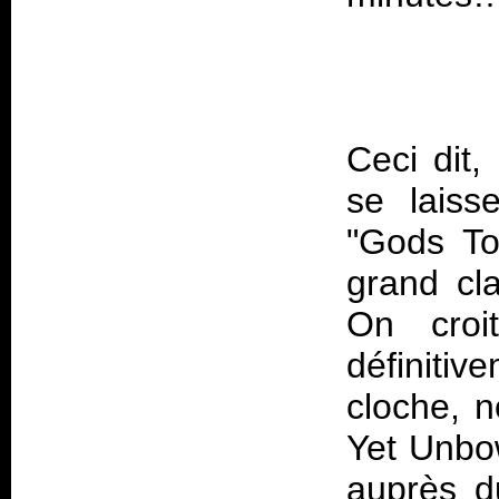
Ceci dit
se laiss
"Gods To
grand cl
On croi
définiti
cloche, n
Yet Unbow
auprès d