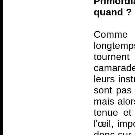
Primordi
quand ?
Comme d
longtemp
tournent
camarad
leurs ins
sont pas 
mais alor
tenue et
l'œil, im
donc sur 