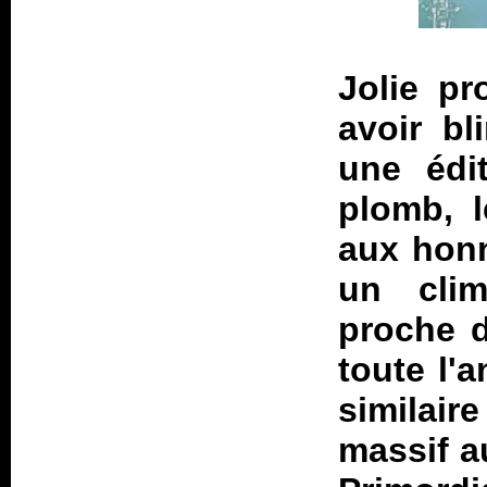
Jolie pr
avoir bl
une édi
plomb, l
aux honn
un cli
proche d
toute l'
similair
massif a