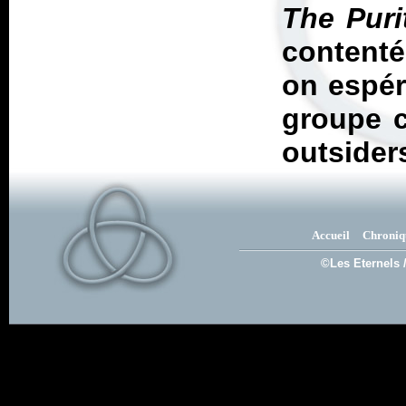
The Puri
contenté
on espér
groupe 
outsider
Accueil
Chroniq
©Les Eternels 