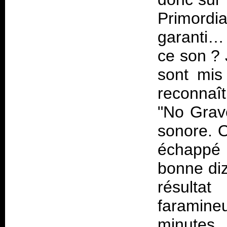
Primordia
garanti… 
ce son ? 
sont mis 
reconnaî
"No Grav
sonore. 
échappé à
bonne diz
résulta
faramin
minutes