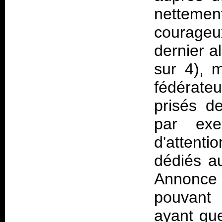
nettement
courageu
dernier a
sur 4), m
fédérate
prisés d
par exe
d'attenti
dédiés au
Annonce 
pouvant 
ayant gue