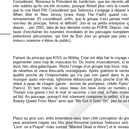
Considérant, Monsieur le Président de Juridiction, que les récents
vite oubliés qu’ils ont été écoutés, puisque flirtant plus vers la cou
que le vrai Hard FM. Considérant que Sebrouxx s’engage à réparer 
When Wet
et
New Jersey
(voire
Keep The Faith
) quand ces d
remasterisée. Et considérant, enfin, que le groupe n’est jamais me
non-lieu de principe, ferme et définitif. Jon et sa petite entreprise 
depuis… juin 2001, date de leur dernière visite au POPB. Depuis, nada
faute d’enchaîner les tournées mondiales et les passages européen
prétentions pécuniaires, qui font de Bon Jovi un groupe pas près 
mieux
Partant du principe que KISS ou Mötley Crüe ont déjà fait le voyage e
argumenter sans trop de mauvaise foi. Du moins musicalement, si le 
leurs hits ultra-galactiques. Reste l’image d’un groupe trop lisse, tr
de nénettes et vieux briscards nostalgiques. Après grattons le vernis
qualité proche de l’irréprochable qui n’a pas son pareil dans le
musique quasi non-stop, lightshow éblouissant (plus proche d’un Mu
réduit à peau de chagrin (genre : lecture de prompteur, «
Hello Paris/
Paris
»). Et tant mieux, le vieux beau Jon nous évite un numéro p
Thuram («
la guerre c’est le mal, le racisme, c’est mal, à Paris toute
ad lib). Au passage, puisqu’il doit sûrement composer la setlist, s’il
Place au gros son, enfin entendons-nous bien côté conception du gro
peut aisément cogner ses fûts pour Immortal (sérieux Sebrouxx est) 
“Livin’ on a Prayer" mais surtout “Wanted Dead or Alive”) et le niveau