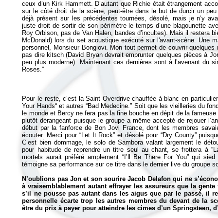
ceux d’un Kirk Hammett. D’autant que Richie était étrangement acco
sur le côté droit de la scène, peut-être dans le but de durcir un peu 
déjà présent sur les précédentes tournées, désolé, mais je n’y ava
juste droit de sortir de son périmètre le temps d’une blagounette a
Roy Orbison, pas de Van Halen, bandes d’incultes). Mais il restera bi
McDonald) lors du set acoustique exécuté sur l'avant-scène. Une man
personnel, Monsieur Bongiovi. Mon tout permet de couvrir quelques 
pas dire kitsch (David Bryan devrait emprunter quelques pièces à J
peu plus moderne). Maintenant ces dernières sont à l’avenant du sim
Pour le reste, c’est la Saint Overdrive chauffée à blanc en particul
Your Hands“ et autres “Bad Medecine.” Soit que les vieilleries du fon
le monde et Bercy ne fera pas la fine bouche en dépit de la fameuse e
plutôt dérangeant puisque le groupe a même accepté de rejouer l’ant
début par la fanforce de Bon Jovi France, dont les membres savaien
écouter. Merci pour “Let It Rock” et désolé pour “Dry County” puisq
C’est bien dommage, le solo de Sambora valant largement le détou
pour habitude de reprendre un titre seul au chant, se frottera 
mortels aurait préféré amplement “I’ll Be There For You” qui si
témoigne sa performance sur ce titre dans le dernier live du groupe so
N’oublions pas Jon et son sourire Jacob Delafon qui ne s’écono
à vraisemblablement autant effrayer les assureurs que la gente 
s’il ne pousse pas autant dans les aigus que par le passé, il 
personnelle écarte trop les autres membres du devant de la scè
être du prix à payer pour atteindre les cimes d’un Springsteen, 