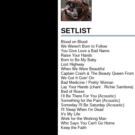
SETLIST
Blood on Blood
We Weren't Born to Follow
You Give Love a Bad Name
Raise Your Hands
Born to Be My Baby
Lost Highway
When We Were Beautiful
Captain Crash & The Beauty Queen From
We Got It Goin' On
Bad Medicine / Pretty Woman
Lay Your Hands (chant : Richie Sambora)
Bed of Roses
I’ll Be There For You (Acoustic)
Something for the Pain (Acoustic)
Someday I'll Be Saturday (Acoustic)
I'll Sleep When I'm Dead
It's My Life
Work for the Working Man
Who Says You Can't Go Home
Keep the Faith