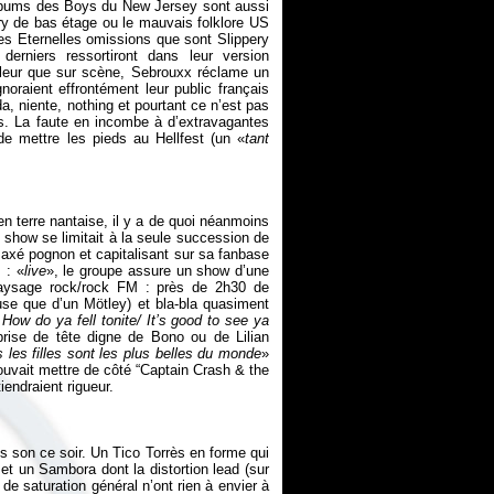
 albums des Boys du New Jersey sont aussi
ntry de bas étage ou le mauvais folklore US
les Eternelles omissions que sont
Slippery
erniers ressortiront dans leur version
illeur que sur scène, Sebrouxx réclame un
ignoraient effrontément leur public français
, niente, nothing et pourtant ce n’est pas
s. La faute en incombe à d’extravagantes
de mettre les pieds au Hellfest (un «
tant
n terre nantaise, il y a de quoi néanmoins
show se limitait à la seule succession de
op axé pognon et capitalisant sur sa fanbase
 : «
live
», le groupe assure un show d’une
 paysage rock/rock FM : près de 2h30 de
se que d’un Mötley) et bla-bla quasiment
 How do ya fell tonite/ It’s good to see ya
rise de tête digne de Bono ou de Lilian
s les filles sont les plus belles du monde
»
 pouvait mettre de côté “Captain Crash & the
s son ce soir. Un Tico Torrès en forme qui
et un Sambora dont la distortion lead (sur
 de saturation général n’ont rien à envier à