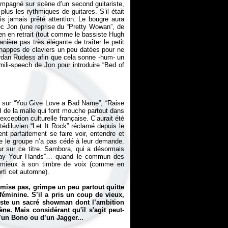
mpagné sur scène d’un second guitariste,
plus les rythmiques de guitares. S’il était
is jamais prêté attention. Le bougre aura
vec Jon (une reprise du “Pretty Wowan”, de
en en retrait (tout comme le bassiste Hugh
ière pas très élégante de traîter le petit
nappes de claviers un peu datées pour ne
ordan Rudess afin que cela sonne -hum- un
ili-speech de Jon pour introduire “Bed of
ier sur “You Give Love a Bad Name”, “Raise
d de la malle qui font mouche partout dans
xception culturelle française. C’aurait été
édiluvien “Let It Rock” réclamé depuis le
t parfaitement se faire voir, entendre et
ue le groupe n’a pas cédé à leur demande.
r sur ce titre. Sambora, qui a désormais
à “Lay Your Hands”… quand le commun des
ed mieux à son timbre de voix (comme en
rti cet automne).
mise pas, grimpe un peu partout quitte
féminine. S’il a pris un coup de vieux,
reste un sacré showman dont l’ambition
ne. Mais considérant qu'il s'agit peut-
d’un Bono ou d’un Jagger...