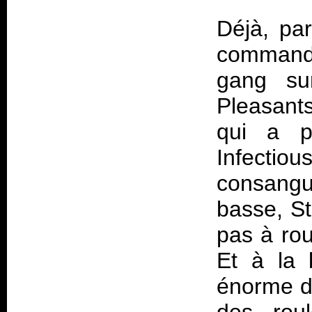
Déjà, pa
command
gang sur
Pleasant
qui a p
Infecti
consangu
basse, St
pas à rou
Et à la 
énorme d