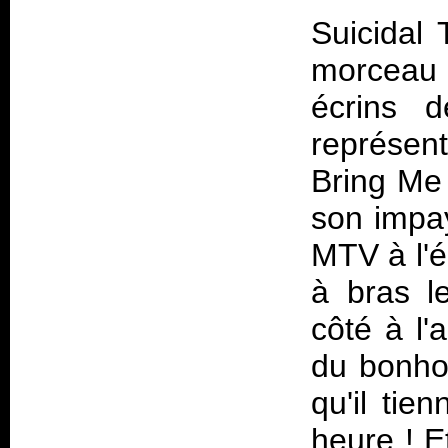
Suicidal 
morceau 
écrins d
représent
Bring Me 
son impay
MTV à l'
à bras l
côté à l'
du bonhom
qu'il ti
heure ! E