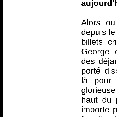
aujourd'
Alors ou
depuis le
billets c
George é
des déja
porté di
là pour 
glorieus
haut du 
importe 