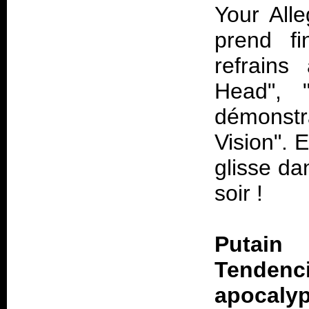
Your All
prend f
refrains
Head",
démonstr
Vision". E
glisse da
soir !
Putain
Tenden
apocalyp