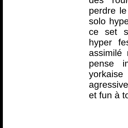
des rou
perdre le
solo hype
ce set s
hyper fe
assimilé
pense i
yorkais
agressive