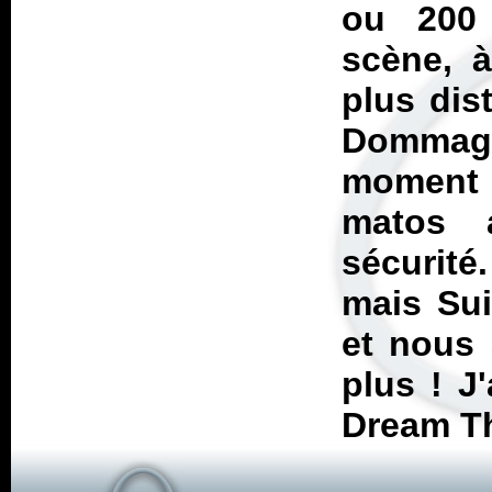
ou 200 
scène, 
plus dis
Dommage
moment d
matos a
sécurité
mais Sui
et nous 
plus ! J
Dream Th