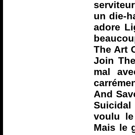
serviteu
un die-h
adore
Li
beauco
The Art 
Join Th
mal ave
carréme
And Sav
Suicidal
voulu le
Mais le 