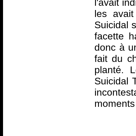
l'avait i
les avai
Suicidal 
facette 
donc à u
fait du 
planté. 
Suicidal 
inconte