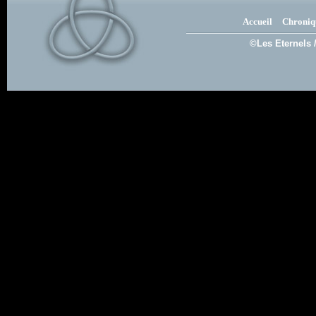
Accueil
Chroniq
©Les Eternels 