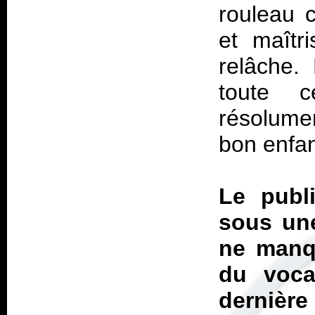
rouleau 
et maîtr
relâche. 
toute c
résolumen
bon enfan
Le publi
sous une
ne manq
du voca
dernière