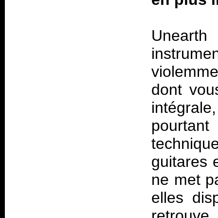
Unearth 
instrumen
violemmen
dont vous
intégrale
pourtant
techniqu
guitares 
ne met pa
elles di
retrouve