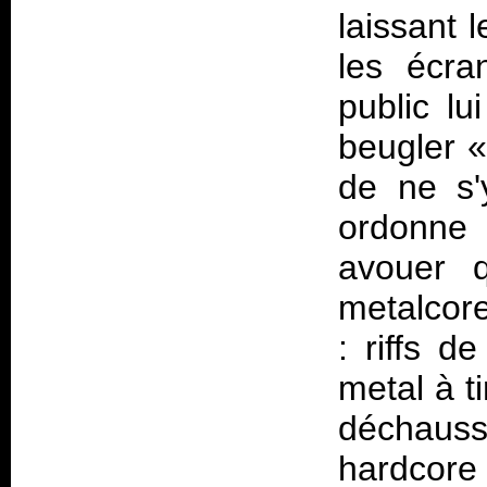
laissant 
les écra
public l
beugler «
de ne s'
ordonne 
avouer q
metalcor
: riffs d
metal à ti
déchaus
hardcore 