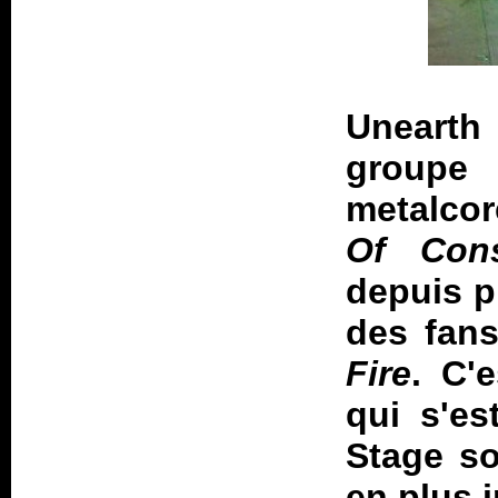
Unearth
groupe 
metalco
Of Cons
depuis p
des fan
Fire
. C'
qui s'es
Stage so
en plus 