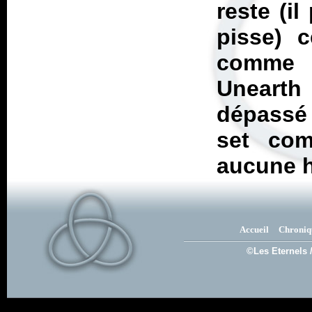
reste (i
pisse) c
comme 
Unearth 
dépassé 
set com
aucune h
Accueil
Chroniq
©Les Eternels 