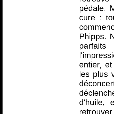
pédale. M
cure : t
commence
Phipps. 
parfait
l'impres
entier, e
les plus 
déconcert
déclenc
d'huile,
retrouve