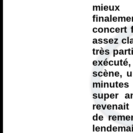
mieux 
finalem
concert 
assez cl
très part
exécuté
scène, u
minutes
super a
revenait
de remer
lendemai