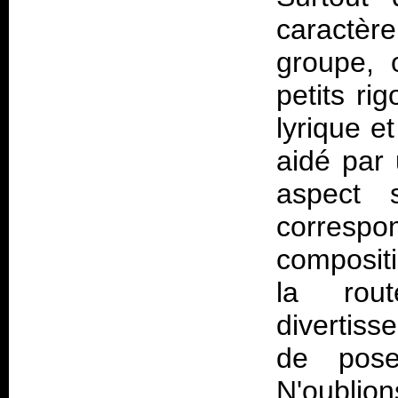
caractèr
groupe, 
petits ri
lyrique e
aidé par
aspect 
correspo
compositi
la rou
divertiss
de pose
N'oubli