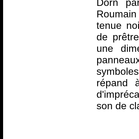
Dorn par
Roumain 
tenue noi
de prêtr
une dime
panneaux 
symboles
répand à
d'impréca