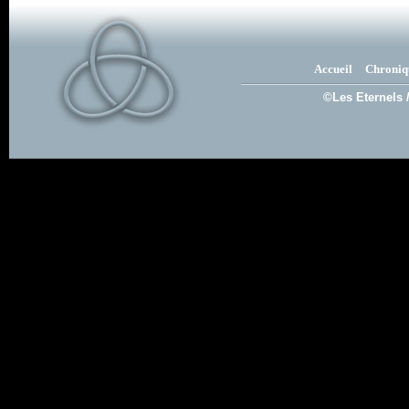
Accueil
Chroniq
©Les Eternels 