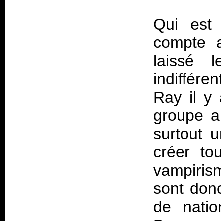
Qui est
compte a
laissé l
indiffér
Ray il y 
groupe a
surtout 
créer to
vampiri
sont don
de nation