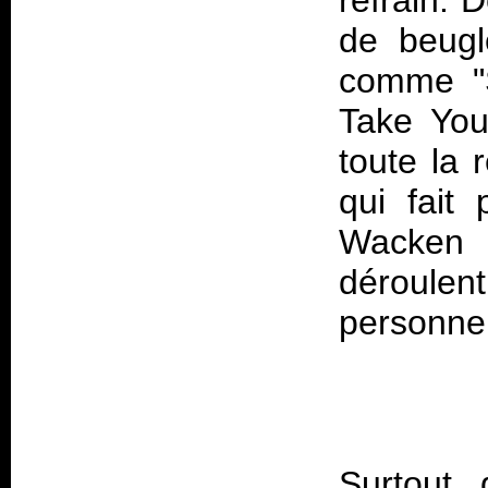
refrain. D
de beugl
comme "
Take You
toute la 
qui fait
Wacken :
déroule
Surtout 