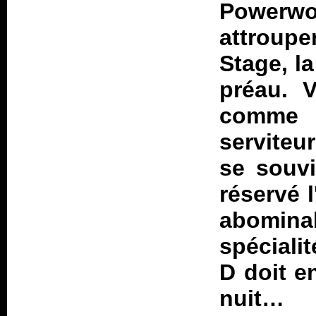
Powerw
attroupe
Stage, l
préau. V
comme 
serviteu
se souvi
réservé 
abomina
spéciali
D doit e
nuit…