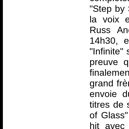
"Step by 
la voix e
Russ And
14h30, e
"Infinite
preuve 
finalemen
grand frè
envoie d
titres de
of Glass"
hit avec