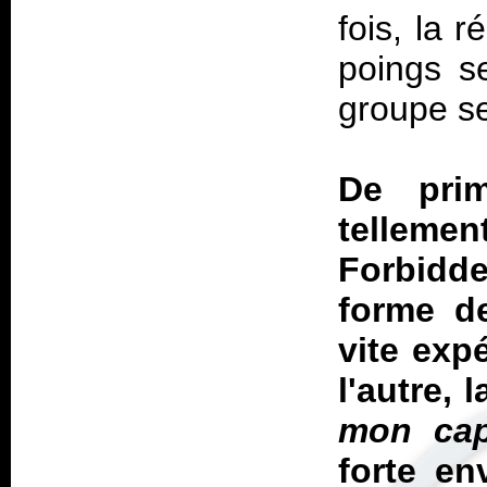
fois, la 
poings s
groupe se
De pri
telleme
Forbidde
forme d
vite exp
l'autre, 
mon cap
forte en