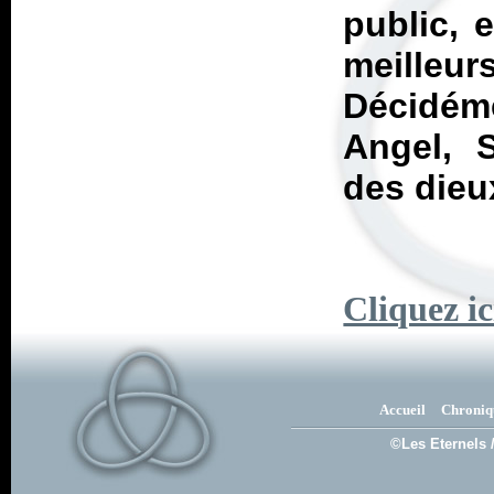
public, 
meille
Décidéme
Angel, 
des dieu
Cliquez ic
Accueil
Chroniq
©Les Eternels 