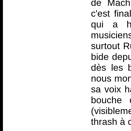
de Machi
c'est fi
qui a h
musicien
surtout R
bide depu
dès les b
nous mont
sa voix h
bouche q
(visiblem