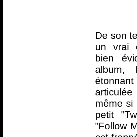
De son te
un vrai 
bien évi
album,
étonnant
articulé
même si p
petit "T
"Follow M