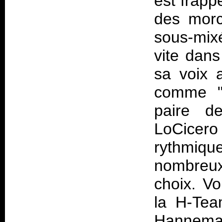
est frappé
des morc
sous-mix
vite dans
sa voix 
comme "F
paire d
LoCicero
rythmiqu
nombreux
choix. V
la H-Tea
Hannema