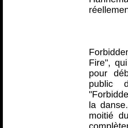
Forbidde
Fire", qu
pour déb
public
"Forbidde
la danse.
moitié d
complètem