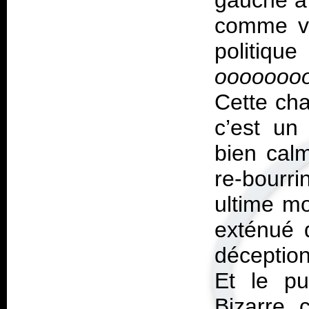
gauche à 
comme vo
politi
ooooooo
Cette ch
c’est un
bien calm
re-bourri
ultime mo
exténué q
déceptio
Et le p
Bizarre 