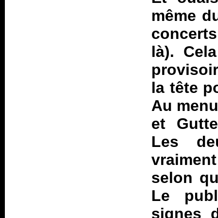
même du
concerts
là). Cel
provisoi
la tête p
Au menu
et Gutt
Les de
vraiment
selon qu
Le publ
signes 