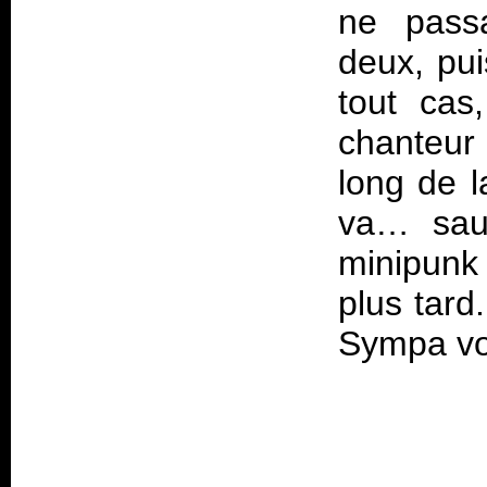
ne passa
deux, pui
tout cas
chanteur 
long de l
va… sauf
minipunk
plus tard