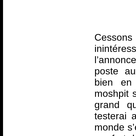
Cesso
inintéres
l’annonc
poste au
bien en
moshpit s
grand qu
testerai 
monde s’é