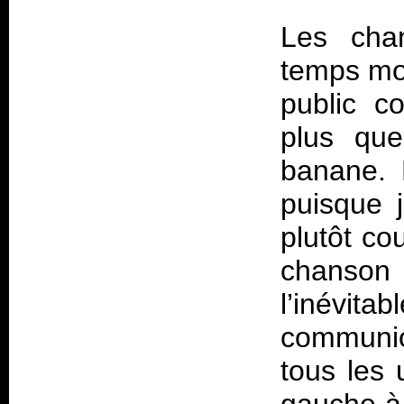
Les chan
temps mor
public c
plus qu
banane. 
puisque 
plutôt co
chanson
l’inévita
communio
tous les 