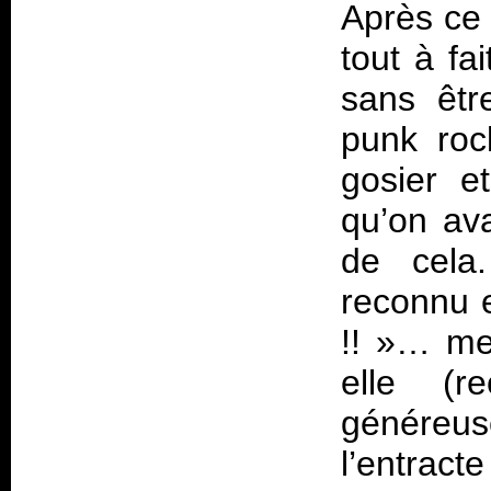
Après ce 
tout à fa
sans êtr
punk rock
gosier e
qu’on ava
de cela.
reconnu 
!! »… mer
elle (re
généreu