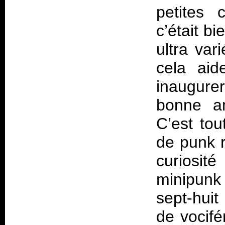
petites 
c’était b
ultra var
cela aid
inaugure
bonne am
C’est to
de punk r
curiosit
minipunk
sept-huit
de vocifé