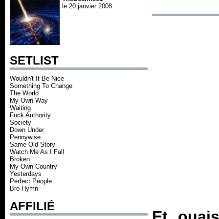
le 20 janvier 2008
SETLIST
Wouldn't It Be Nice
Something To Change
The World
My Own Way
Waiting
Fuck Authority
Society
Down Under
Pennywise
Same Old Story
Watch Me As I Fall
Broken
My Own Country
Yesterdays
Perfect People
Bro Hymn
AFFILIÉ
Et ouais