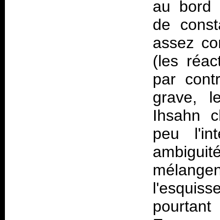
au bord 
de const
assez con
(les réa
par cont
grave, 
Ihsahn c
peu l'in
ambigui
mélange
l'esquiss
pourtant