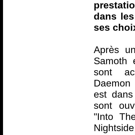
prestati
dans les
ses choix
Après un
Samoth e
sont ac
Daemon à
est dans 
sont ouv
"Into Th
Nightside