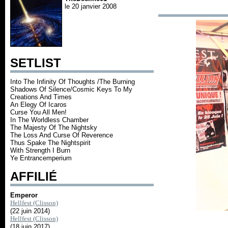
le 20 janvier 2008
SETLIST
Into The Infinity Of Thoughts /The Burning
Shadows Of Silence/Cosmic Keys To My
Creations And Times
An Elegy Of Icaros
Curse You All Men!
In The Worldless Chamber
The Majesty Of The Nightsky
The Loss And Curse Of Reverence
Thus Spake The Nightspirit
With Strength I Burn
Ye Entrancemperium
AFFILIÉ
Emperor
Hellfest (Clisson)
(22 juin 2014)
Hellfest (Clisson)
(18 juin 2017)