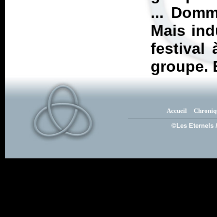
... Domm
Mais ind
festival
groupe. 
Accueil
Chroniq
©Les Eternels 