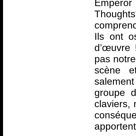
Emperor n
Thoughts"
compren
Ils ont 
d’œuvre 
pas notre
scène et
salement 
groupe d
claviers,
conséque