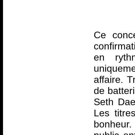
Ce conce
confirmat
en ryt
uniqueme
affaire. 
de batter
Seth Daem
Les titre
bonheur. 