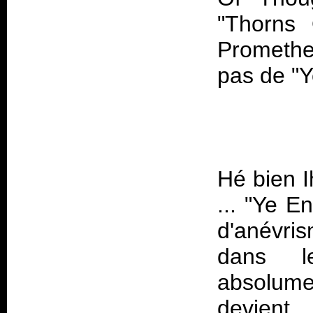
"Thorns 
Prometh
Hé bien 
... "Ye E
d'anévris
dans l
absolum
devient 