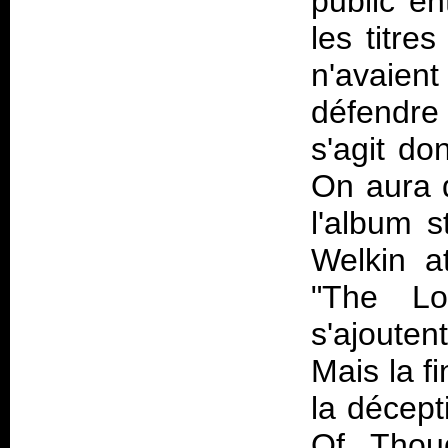
public en
les titre
n'avaie
défendre
s'agit do
On aura 
l'album s
Welkin a
"The L
s'ajoute
Mais la f
la décept
Of Thoug