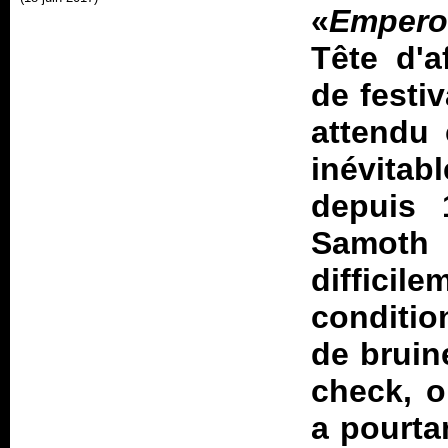
«
Empero
Tête d'a
de festi
attendu
inévitab
depuis 
Samoth
diffici
condition
de bruin
check, o
a pourta