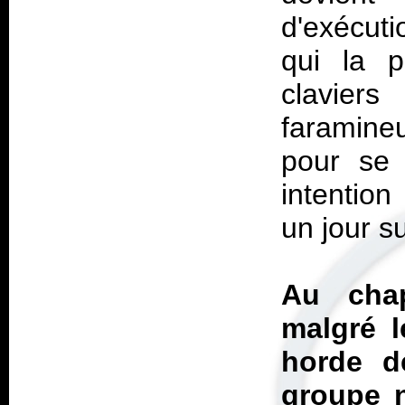
d'exécut
qui la 
claviers
faramine
pour se 
intention
un jour su
Au chap
malgré l
horde d
groupe n