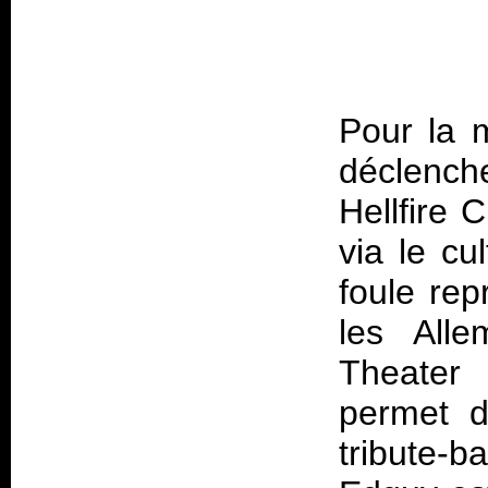
Pour la m
déclench
Hellfire C
via le cu
foule re
les All
Theater 
permet d
tribute-b