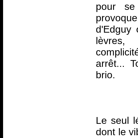
pour se
provoquer
d'Edguy 
lèvres,
complici
arrêt... 
brio.
Le seul l
dont le v