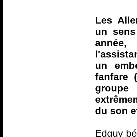
Les All
un sens
année, 
l'assist
un embo
fanfare 
groupe
extrême
du son e
Edguy bén