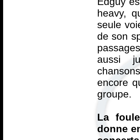
Edguy est
heavy, q
seule voi
de son sp
passages
aussi j
chansons 
encore q
groupe.
La foul
donne en