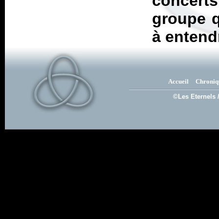
concerts
groupe q
à entend
Accueil
Chroniq
©Les Eternels 