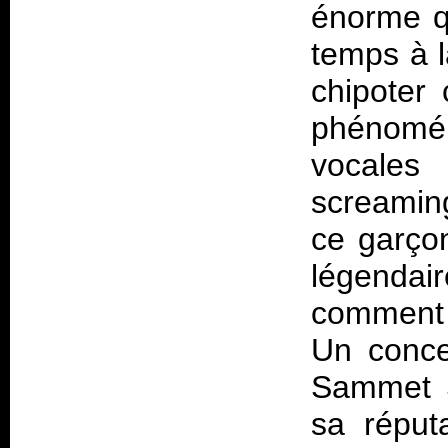
énorme qu
temps à l
chipoter
phénomén
vocales
screaming
ce garço
légendai
comment n
Un conce
Sammet S
sa réput