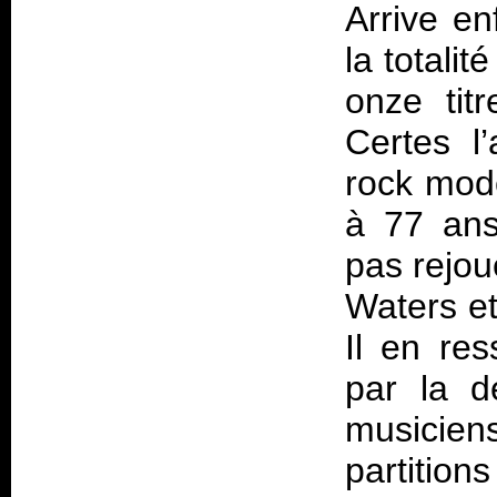
Arrive en
la totalit
onze tit
Certes 
rock mode
à 77 ans
pas rejou
Waters et
Il en re
par la d
musicie
partition