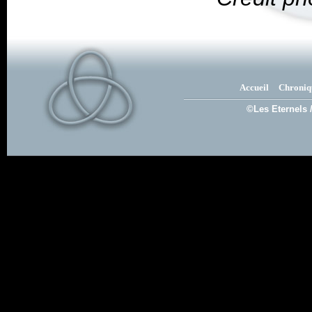
Accueil
Chroniq
©Les Eternels 