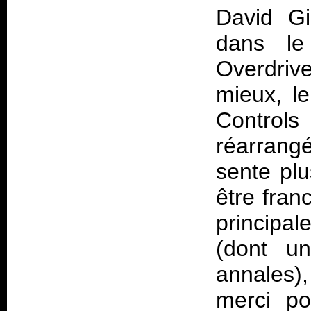
David Gi
dans le 
Overdrive
mieux, l
Control
réarrang
sente plu
être fran
princip
(dont un
annales)
merci po