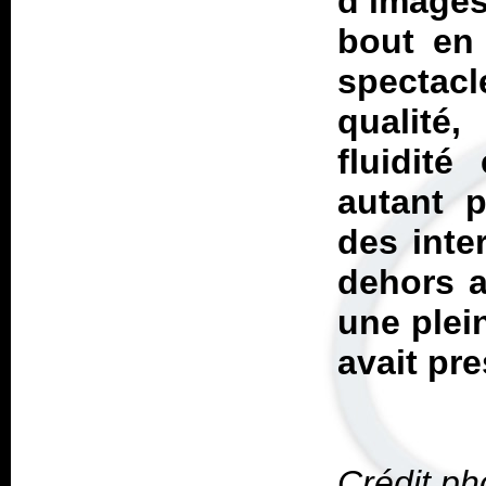
d’images
bout en 
spectac
qualité
fluidité
autant 
des inter
dehors a
une plei
avait pr
Crédit p