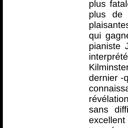
plus fata
plus de 
plaisant
qui gagn
pianiste
interprét
Kilminste
dernier 
connaiss
révélation
sans diff
excellen