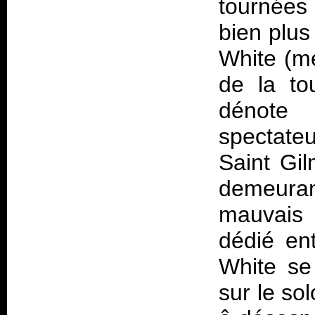
tournées
bien plus
White (me
de la to
dénote 
spectate
Saint Gil
demeur
mauvais 
dédié en
White se
sur le so