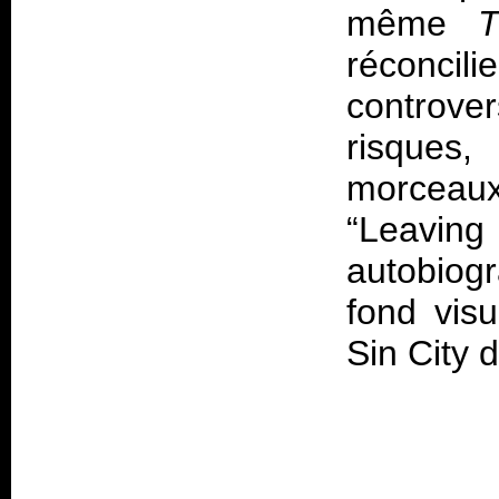
même
T
réconcili
controve
risques
morceau
“Leaving
autobiog
fond visu
Sin City d