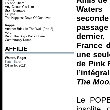
Amis de 
Us And Them
Waters 
Any Colour You Like
Brain Damage
Eclipse
seconde 
The Happiest Days Of Our Lives
passage 
Rappel:
Another Brick In The Wall (Part 2)
Vera
dernier,
Bring The Boys Back Home
Comfortably Numb
France 
AFFILIÉ
une seul
Waters, Roger
de Pink 
Paris - Bercy
(01 juillet 2011)
l’intégra
The Moo
Le POPB
insolite 