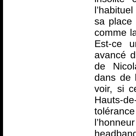
l’habitue
sa place
comme la 
Est-ce u
avancé d
de Nicol
dans de 
voir, si 
Hauts-de
toléranc
l’honneur
headbang