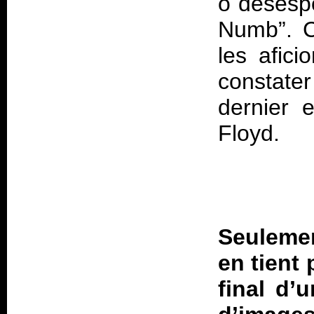
ô désespo
Numb”. C
les afic
constate
dernier e
Floyd.
Seulemen
en tient 
final d’