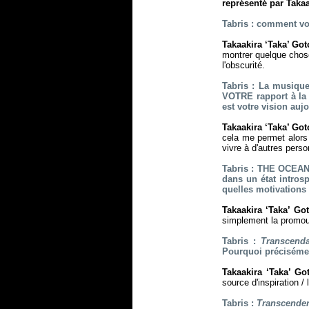
représenté par Takaa
Tabris : comment vou
Takaakira ‘Taka’ Go
montrer quelque chose
l'obscurité.
Tabris : La musiqu
VOTRE rapport à la 
est votre vision auj
Takaakira ‘Taka’ Go
cela me permet alors d
vivre à d'autres pers
Tabris : THE OCEAN
dans un état introsp
quelles motivations 
Takaakira ‘Taka’ Go
simplement la promouvo
Tabris :
Transcenda
Pourquoi précisément
Takaakira ‘Taka’ G
source d'inspiration 
Tabris :
Transcende