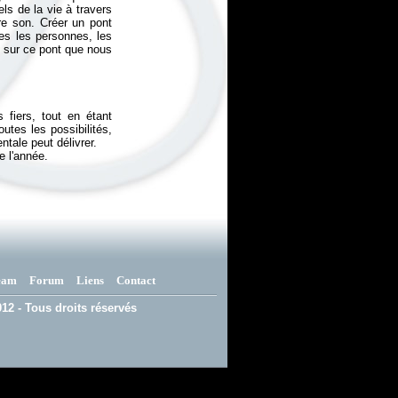
ls de la vie à travers
e son. Créer un pont
es les personnes, les
s sur ce pont que nous
fiers, tout en étant
utes les possibilités,
entale peut délivrer.
e l'année.
eam
Forum
Liens
Contact
12 - Tous droits réservés