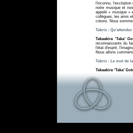
l'inconnu, l'excitati
notre musique et no
appelé «
musique
» 
collègues, les amis e
créons. Nous sommes 
Tabris : Qu'attendez
Takaakira ‘Taka’ Go
reconnaissants du fai
l'état d'esprit, l'imag
Nous allons commencer 
Tabris : Le mot de la
Takaakira ‘Taka’ Go