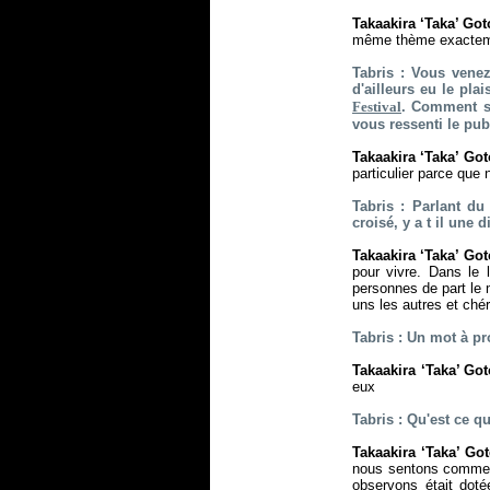
Takaakira ‘Taka’ Go
même thème exacteme
Tabris : Vous venez
d'ailleurs eu le pl
Festival
. Comment s'
vous ressenti le pub
Takaakira ‘Taka’ Go
particulier parce que
Tabris : Parlant du
croisé, y a t il une
Takaakira ‘Taka’ Go
pour vivre. Dans le
personnes de part le 
uns les autres et chéri
Tabris : Un mot à pr
Takaakira ‘Taka’ Go
eux
Tabris : Qu'est ce q
Takaakira ‘Taka’ Go
nous sentons comme 
observons était dot