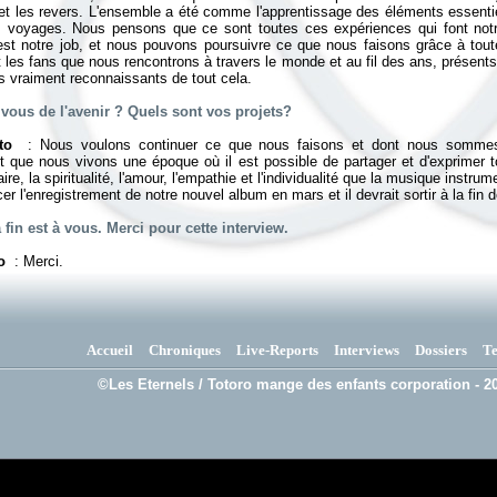
on et les revers. L'ensemble a été comme l'apprentissage des éléments essentie
s voyages. Nous pensons que ce sont toutes ces expériences qui font notr
est notre job, et nous pouvons poursuivre ce que nous faisons grâce à tout
t les fans que nous rencontrons à travers le monde et au fil des ans, présent
vraiment reconnaissants de tout cela.
 vous de l'avenir ? Quels sont vos projets?
to
: Nous voulons continuer ce que nous faisons et dont nous sommes 
t que nous vivons une époque où il est possible de partager et d'exprimer to
inaire, la spiritualité, l'amour, l'empathie et l'individualité que la musique instrum
l'enregistrement de notre nouvel album en mars et il devrait sortir à la fin d
 fin est à vous. Merci pour cette interview.
to
: Merci.
Accueil
Chroniques
Live-Reports
Interviews
Dossiers
T
©Les Eternels / Totoro mange des enfants corporation - 20