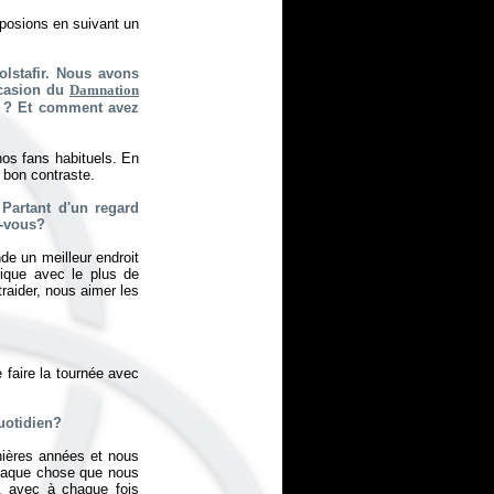
mposions en suivant un
olstafir. Nous avons
ccasion du
Damnation
ne ? Et comment avez
nos fans habituels. En
 bon contraste.
 Partant d'un regard
z-vous?
nde un meilleur endroit
ique avec le plus de
raider, nous aimer les
 faire la tournée avec
uotidien?
ières années et nous
haque chose que nous
, avec à chaque fois