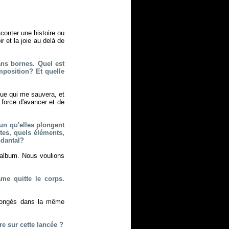
aconter une histoire ou
 et la joie au delà de
ns bornes. Quel est
mposition? Et quelle
que qui me sauvera, et
a force d'avancer et de
n qu'elles plongent
ntes, quels éléments,
ndantal?
 album. Nous voulions
âme quitte le corps.
plongés dans la même
e sur cette lancée ?