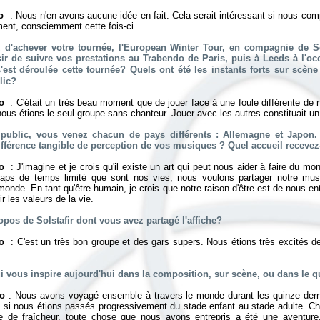
to
: Nous n'en avons aucune idée en fait. Cela serait intéressant si nous co
nt, consciemment cette fois-ci
 d'achever votre tournée, l'European Winter Tour, en compagnie de S
aisir de suivre vos prestations au Trabendo de Paris, puis à Leeds à l'o
est déroulée cette tournée? Quels ont été les instants forts sur scè
lic?
to
: C'était un très beau moment que de jouer face à une foule différente de 
 nous étions le seul groupe sans chanteur. Jouer avec les autres constituait un
 public, vous venez chacun de pays différents : Allemagne et Japon.
 différence tangible de perception de vos musiques ? Quel accueil receve
to
: J'imagine et je crois qu'il existe un art qui peut nous aider à faire du mo
 laps de temps limité que sont nos vies, nous voulons partager notre mus
monde. En tant qu'être humain, je crois que notre raison d'être est de nous ent
r les valeurs de la vie.
opos de Solstafir dont vous avez partagé l'affiche?
to
: C'est un très bon groupe et des gars supers. Nous étions très excités de
ui vous inspire aujourd'hui dans la composition, sur scène, ou dans le q
to
: Nous avons voyagé ensemble à travers le monde durant les quinze dern
si nous étions passés progressivement du stade enfant au stade adulte. C
ée de fraîcheur, toute chose que nous avons entrepris a été une aventure