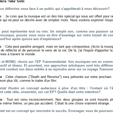
kira 'Taka' Goto
s définiriez vous face à un public qui s'apprêterait à vous découvrir?
to
: Je crois que la musique est un don très spécial qui nous est offert pour r
 qui ne peut se décrire avec de simples mots. Nous voulons exprimer l'espoir
e peut représenter tout ou rien. Un simple son, comme une passion sa
musique, pouvez vous nous en dire d'avantage sur votre travail de co
ourd'hui après quinze ans d'expérience?
to
: Cela peut paraître arrogant, mais en tant que compositeur, j'écris la musi
e réfléchir et de percevoir le sens de la vie. De là, j'ai l'espoir d'apporter l
onnes à travers le monde.
 et MONO, réunis sur l'EP
Transcendantal
. Vos musiques ont en commu
ectif et rêveur. Et pourtant, vos approches artistiques sont très différe
ont conduit vos deux entités à se rejoindre ainsi sur ce voyage Transce
to
: Cette chanson ("Death and Reverse") sera présente sur notre prochain
ir plus tôt, comme le trailer d'un film.
ntal
illustre un concept audacieux à plus d'un titre : l'instant où l'
 cette idée, ensemble, sur cet EP? Quelle était votre intention?
oto
: Tout est venu inconsciemment. Nos deux groupes se sont trouvés 
/ le même thème, un peu par accident. C'était là une chose vraiment étrange.
ntal
est un concept qui rencontre le succès. Envisagez vous de poursuivr