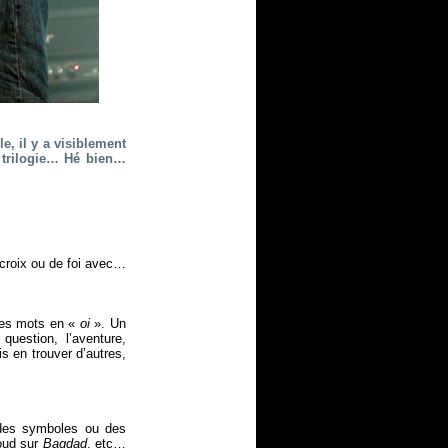
e, il y a visiblement
a trilogie… Hé bien…
 croix ou de foi avec…
des mots en «
oi
». Un
uestion, l’aventure,
s en trouver d’autres,
 des symboles ou des
oud sur
Bagdad
, etc…