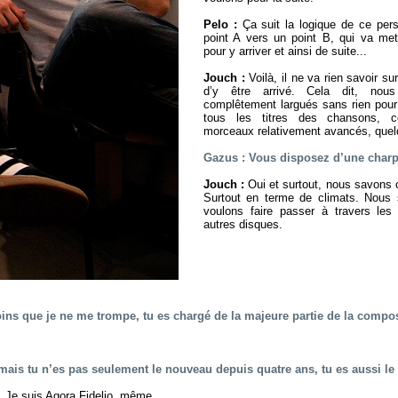
Pelo :
Ça suit la logique de ce pers
point A vers un point B, qui va met
pour y arriver et ainsi de suite...
Jouch :
Voilà, il ne va rien savoir su
d’y être arrivé. Cela dit, n
complêtement largués sans rien pour
tous les titres des chansons, ce
morceaux relativement avancés, quelq
Gazus : Vous disposez d’une charp
Jouch :
Oui et surtout, nous savons o
Surtout en terme de climats. Nous
voulons faire passer à travers le
autres disques.
ins que je ne me trompe, tu es chargé de la majeure partie de la composi
mais tu n’es pas seulement le nouveau depuis quatre ans, tu es aussi le
Je suis Agora Fidelio, même.