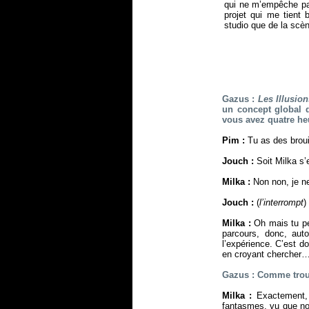
qui ne m’empêche pa
projet qui me tient
studio que de la scè
Gazus :
Les Illusio
un concept global d
vous avez quatre heu
Pim :
Tu as des broui
Jouch :
Soit Milka s’e
Milka :
Non non, je ne
Jouch :
(
l’interrompt
)
Milka :
Oh mais tu pe
parcours, donc, aut
l’expérience. C’est d
en croyant chercher
Gazus : Comme trouv
Milka :
Exactement, 
fantasmes, vu que n