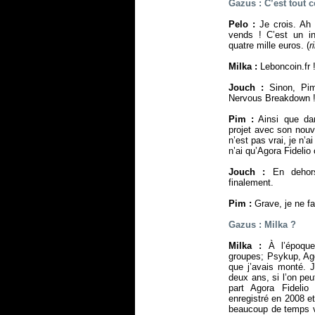
Gazus : C’est tout c
Pelo :
Je crois. Ah 
vends ! C’est un in
quatre mille euros. (
r
Milka :
Leboncoin.fr 
Jouch :
Sinon, Pim
Nervous Breakdown 
Pim :
Ainsi que da
projet avec son nouve
n’est pas vrai, je n’a
n’ai qu’Agora Fideli
Jouch :
En dehors
finalement.
Pim :
Grave, je ne fa
Gazus : Milka ?
Milka :
À l’époqu
groupes; Psykup, Ag
que j’avais monté. J
deux ans, si l’on peu
part Agora Fidel
enregistré en 2008 et
beaucoup de temps v