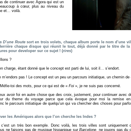
s de continuer avec Agora qui est un
 beaucoup à cœur, plus au niveau du
ne et… voilà.
ns D’une Route
sort en trois volets, chaque album porte le nom d’une vill
errière chaque disque qui réunit le tout, déjà donné par le titre de l
res pour developer sur ce sujet ! (
rires
)
llons ?
n charge, étant donné que le concept est parti de lui, soit il… s’endort.
 m’endors pas ! Le concept est un peu un parcours initiatique, un chemin de
 Méfie-toi des mots, pour ce qui est de «
Foi
», je ne suis pas concerné.
ux avoir foi en autre chose que des croix, justement, pour continuer avec 
our du theme du voyage parce que cela évoque pour moi la remise en q
onc le parcours initiatique de quelqu’un qui va chercher des choses pour parfoi
…
er les Amériques alors que l’on cherche les Indes ?
c’est un très bon exemple. Donc voilà, les trois villes sont uniquement
ous ne faisons pas de musique hispanique sur
Barcelone
, ne jouons pas du 