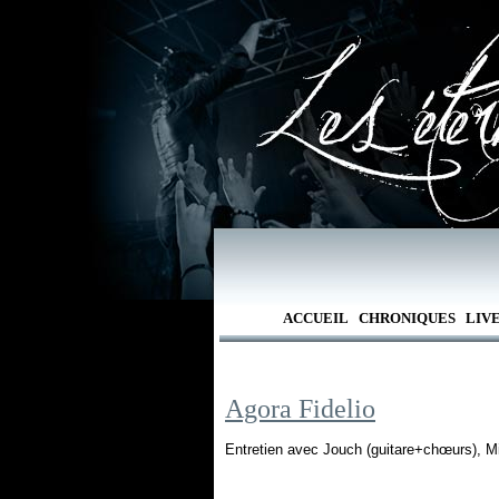
ACCUEIL
CHRONIQUES
LIV
Agora Fidelio
Entretien avec Jouch (guitare+chœurs), Mil