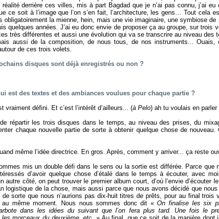
réalité derrière ces villes, mis à part Bagdad que je n’ai pas connu, j’ai eu
 que ce soit à l’image que l’on s’en fait, l’architecture, les gens… Tout cela
as obligatoirement la mienne, hein, mais une vie imaginaire, une symbiose de
uis quelques années. J’ai eu donc envie de proposer ça au groupe, sur trois vol
es très différentes et aussi une évolution qui va se transcrire au niveau des t
ais aussi de la composition, de nous tous, de nos instruments... Ouais, o
utour de ces trois volets.
ochains disques sont déjà enregistrés ou non ?
qui est des textes et des ambiances voulues pour chaque partie ?
 vraiment défini. Et c’est l’intérêt d’ailleurs... (
à Pelo
) ah tu voulais en parler
t de répartir les trois disques dans le temps, au niveau des prises, du mix
ienter chaque nouvelle partie de sorte à obtenir quelque chose de nouveau.
nd même l’idée directrice. En gros. Après, comment y arriver... ça reste ouv
mes mis un double défi dans le sens ou la sortie est différée. Parce que 
ntéressés d’avoir quelque chose d’étalé dans le temps à écouter, avec moi
 autre côté, on peut trouver le premier album court, d’où l’envie d’écouter le
lan logistique de la chose, mais aussi parce que nous avons décidé que nous 
de sorte que nous n’aurions pas dix-huit titres de prêts, pour au final trois
 au même moment. Nous nous sommes donc dit «
On finalise les six 
rbote dans les idées du suivant que l’on fera plus tard. Une fois le pr
r les morceaux du deuxième, etc.
» Au final, que ce soit de la manière dont i