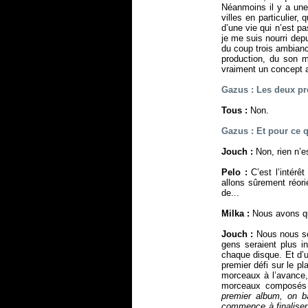
Néanmoins il y a une 
villes en particulier,
d’une vie qui n’est p
je me suis nourri dep
du coup trois ambianc
production, du son m
vraiment un concept a
Gazus : Les deux pr
Tous :
Non.
Gazus : Et pour ce 
Jouch :
Non, rien n’est
Pelo :
C’est l’intérê
allons sûrement réor
de...
Milka :
Nous avons qua
Jouch :
Nous nous som
gens seraient plus i
chaque disque. Et d’un
premier défi sur le p
morceaux à l’avance, 
morceaux composés
premier album, on ba
commence à finalise