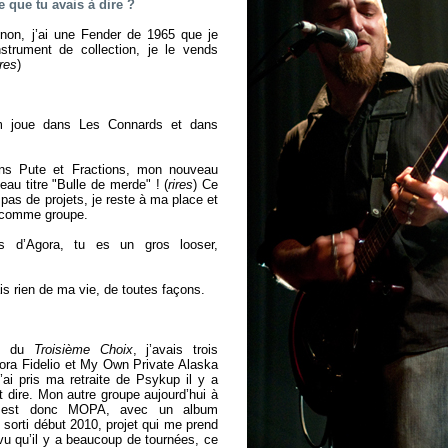
e que tu avais à dire ?
non, j’ai une Fender de 1965 que je
strument de collection, je le vends
ires
)
!
 joue dans Les Connards et dans
!
ns Pute et Fractions, mon nouveau
au titre "Bulle de merde" ! (
rires
) Ce
i pas de projets, je reste à ma place et
o comme groupe.
 d’Agora, tu es un gros looser,
is rien de ma vie, de toutes façons.
e du
Troisième Choix
, j’avais trois
ora Fidelio et My Own Private Alaska
’ai pris ma retraite de Psykup il y a
t dire. Mon autre groupe aujourd’hui à
io est donc MOPA, avec un album
 sorti début 2010, projet qui me prend
u qu’il y a beaucoup de tournées, ce