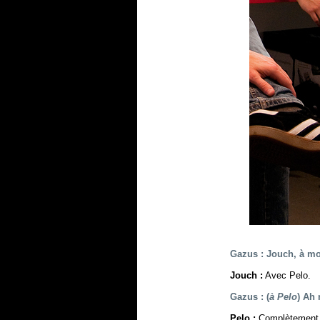
Gazus : Jouch, à mo
Jouch :
Avec Pelo.
Gazus : (
à Pelo
) Ah 
Pelo :
Complètement. 