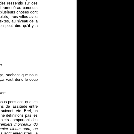
 des ressentis sur ces
 est ramené au parcours
 plusieurs choses dont
ets, trois villes avec
extes, au niveau de la
n peut dire qu’il y a
 ?
age, sachant que nous
 Ça vaut donc le coup
ert.
nous pensions que les
ns de lassitude entre
 suivant, etc. Bref, un
ne définirions pas les
 volets comportant des
premiers morceaux du
emier album sorti, on
ls sont enregistrés, la