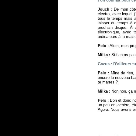
l’on connaît pour ce
Jouch :
De mon côté,
electro, avec lequel 
tous le temps mais au
laisser du temps à
prochain disque. À 
électronique, avec 
ordinateurs à la maiso
Pelo :
Alors, mes pr
Milka :
Si t’en as pas
Gazus : D’ailleurs 
Pelo :
Mine de rien, 
encore le nouveau bas
te marres ?
Milka :
Non non, ça n’a
Pelo :
Bon et donc nou
un peu en jachère, ét
Agora. Nous avons enc