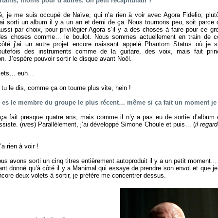
rtains, moins pour d’autres. Un petit récapitulatif ?
 je me suis occupé de Naïve, qui n’a rien à voir avec Agora Fidelio, plutô
j’ai sorti un album il y a un an et demi de ça. Nous tournons peu, soit parc
ssi par choix, pour privilégier Agora s’il y a des choses à faire pour ce g
 des choses comme… le boulot. Nous sommes actuellement en train de c
côté j’ai un autre projet encore naissant appelé Phantom Status où je s
toutefois des instruments comme de la guitare, des voix, mais fait pri
n. J’espère pouvoir sortir le disque avant Noël.
ojets… euh…
 tu le dis, comme ça on tourne plus vite, hein !
tu es le membre du groupe le plus récent… même si ça fait un moment je 
ça fait presque quatre ans, mais comme il n’y a pas eu de sortie d’album
siste. (
rires
) Parallèlement, j’ai développé Simone Choule et puis… (
il regar
 rien à voir !
s avons sorti un cinq titres entièrement autoproduit il y a un petit moment
ant donné qu’à côté il y a Manimal qui essaye de prendre son envol et que je
ore deux volets à sortir, je préfère me concentrer dessus.