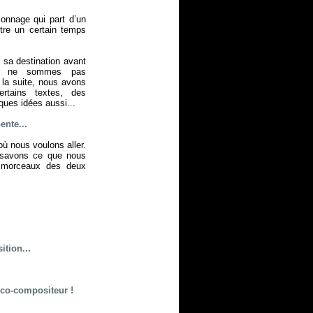
onnage qui part d’un
tre un certain temps
r sa destination avant
ous ne sommes pas
 la suite, nous avons
rtains textes, des
ues idées aussi...
ente...
ù nous voulons aller.
 savons ce que nous
s morceaux des deux
tion...
 co-compositeur !