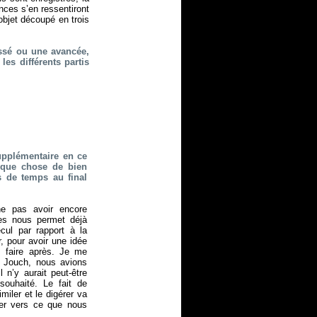
ces s’en ressentiront
objet découpé en trois
ossé ou une avancée,
les différents partis
upplémentaire en ce
elque chose de bien
s de temps au final
e pas avoir encore
es nous permet déjà
ecul par rapport à la
, pour avoir une idée
s faire après. Je me
t Jouch, nous avions
l n’y aurait peut-être
souhaité. Le fait de
miler et le digérer va
ger vers ce que nous