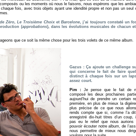
t composés ou les moments où nous le faisons, nous espérons que les ambian
à chaque fois, avec trois objets ayant une idendité propre et non pas un seul 
êmes.
ude Zéro
,
Le Troisième Choix
et
Barcelone
, j’ai toujours constaté un f
production (
approbations
), dans les évolutions musicales de chacun et 
Gageons que ce soit la même chose pour les trois volets de ce même album.
Gazus : Ça ajoute un challenge s
qui concerne le fait de faire qu
distinct à chaque fois sur un lap
assez court.
Pim :
Je pense que le fait de n
composé les deux prochaines parti
aujourd’hui de prendre un certain r
première, en plus de mieux la digérer
plus précise de ce que nous allon
rends compte que si, comme l’a di
enregistré dix-huit titres d’un coup, i
pas eu le relief que nous aurions 
pouvoir écouter notre album, de l’assi
nous permettre de mieux nous diri
voulons pour la suite.