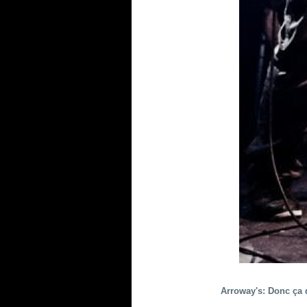
Arroway's: Donc ça 