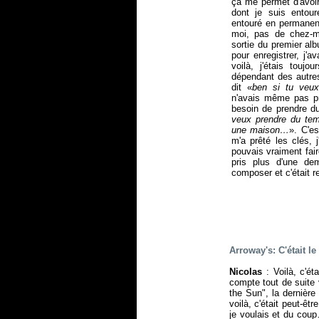
ça me permet d'avoir
dont je suis entour
entouré en permanen
moi, pas de chez-m
sortie du premier al
pour enregistrer, j'a
voilà, j'étais touj
dépendant des autres
dit «
ben si tu veu
n'avais même pas pré
besoin de prendre du
veux prendre du temp
une maison…
». C'es
m'a prêté les clés, j
pouvais vraiment fai
pris plus d'une de
composer et c'était re
Arroway's: C'était le
Nicolas
: Voilà, c'ét
compte tout de suite 
the Sun", la dernièr
voilà, c'était peut-êt
je voulais et du cou