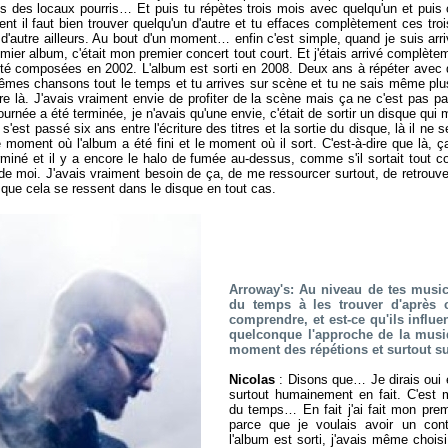
ns des locaux pourris… Et puis tu répètes trois mois avec quelqu'un et puis
t il faut bien trouver quelqu'un d'autre et tu effaces complètement ces troi
d'autre ailleurs. Au bout d'un moment… enfin c'est simple, quand je suis arr
mier album, c'était mon premier concert tout court. Et j'étais arrivé complètem
été composées en 2002. L'album est sorti en 2008. Deux ans à répéter avec 
mes chansons tout le temps et tu arrives sur scène et tu ne sais même plus
tre là. J'avais vraiment envie de profiter de la scène mais ça ne c'est pa
urnée a été terminée, je n'avais qu'une envie, c'était de sortir un disque qui me
 s'est passé six ans entre l'écriture des titres et la sortie du disque, là il ne
 moment où l'album a été fini et le moment où il sort. C'est-à-dire que là, ç
rminé et il y a encore le halo de fumée au-dessus, comme s'il sortait tout co
de moi. J'avais vraiment besoin de ça, de me ressourcer surtout, de retrouver 
que cela se ressent dans le disque en tout cas.
Arroway's: Au niveau de tes music
du temps à les trouver d'après 
comprendre, et est-ce qu'ils influ
quelconque l'approche de la musi
moment des répétions et surtout s
Nicolas
: Disons que… Je dirais oui e
surtout humainement en fait. C'est 
du temps… En fait j'ai fait mon pre
parce que je voulais avoir un cont
l'album est sorti, j'avais même choisi