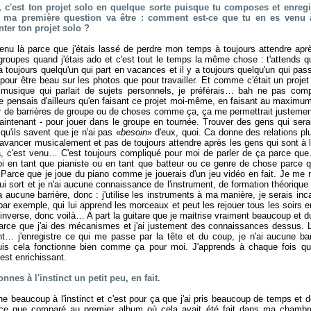
 c'est ton projet solo en quelque sorte puisque tu composes et enregi
 ma première question va être : comment est-ce que tu en es venu 
ter ton projet solo ?
enu là parce que j'étais lassé de perdre mon temps à toujours attendre aprè
groupes quand j'étais ado et c'est tout le temps la même chose : t'attends qu
y a toujours quelqu'un qui part en vacances et il y a toujours quelqu'un qui p
our être beau sur les photos que pour travailler. Et comme c'était un projet
a musique qui parlait de sujets personnels, je préférais… bah ne pas com
e pensais d'ailleurs qu'en faisant ce projet moi-même, en faisant au maximum
r de barrières de groupe ou de choses comme ça, ça me permettrait justemen
aintenant - pour jouer dans le groupe en tournée. Trouver des gens qui ser
qu'ils savent que je n'ai pas «
besoin
» d'eux, quoi. Ca donne des relations plu
avancer musicalement et pas de toujours attendre après les gens qui sont à la
à, c'est venu… C'est toujours compliqué pour moi de parler de ça parce que
i en tant que pianiste ou en tant que batteur ou ce genre de chose parce 
! Parce que je joue du piano comme je jouerais d'un jeu vidéo en fait. Je me m
 qui sort et je n'ai aucune connaissance de l'instrument, de formation théori
a aucune barrière, donc : j'utilise les instruments à ma manière, je serais in
par exemple, qui lui apprend les morceaux et peut les rejouer tous les soirs en
'inverse, donc voilà… A part la guitare que je maitrise vraiment beaucoup et du
rce que j'ai des mécanismes et j'ai justement des connaissances dessus. 
ent… j'enregistre ce qui me passe par la tête et du coup, je n'ai aucune ba
uis cela fonctionne bien comme ça pour moi. J'apprends à chaque fois que
est enrichissant.
nnes à l'instinct un petit peu, en fait.
ne beaucoup à l'instinct et c'est pour ça que j'ai pris beaucoup de temps et de
ce que comparé au premier album où cela avait été fait dans ma chamb