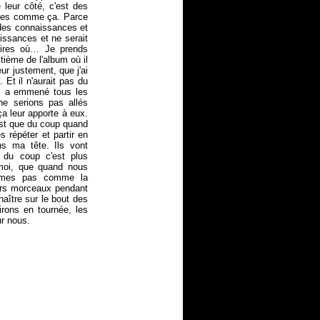
 leur côté, c'est des
sées comme ça. Parce
 des connaissances et
aissances et ne serait
toires où… Je prends
tième de l'album où il
ur justement, que j'ai
. Et il n'aurait pas du
 a emmené tous les
ne serions pas allés
a leur apporte à eux.
est que du coup quand
 répéter et partir en
ns ma tête. Ils vont
et du coup c'est plus
 moi, que quand nous
mmes pas comme la
urs morceaux pendant
naître sur le bout des
irons en tournée, les
r nous.