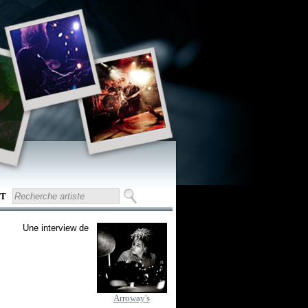
T
Une interview de
Arroway's