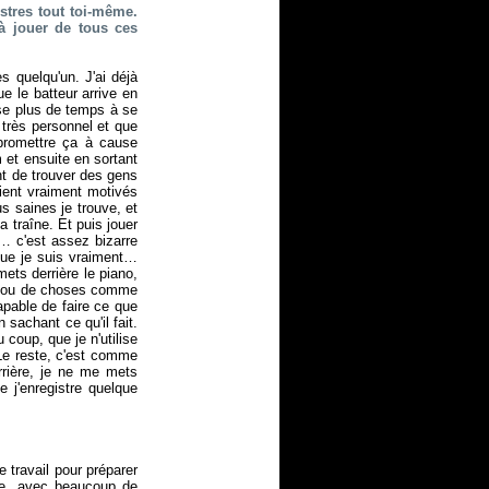
stres tout toi-même.
à jouer de tous ces
s quelqu'un. J'ai déjà
e le batteur arrive en
asse plus de temps à se
 très personnel et que
promettre ça à cause
 et ensuite en sortant
t de trouver des gens
aient vraiment motivés
s saines je trouve, et
 traîne. Et puis jouer
… c'est assez bizarre
que je suis vraiment…
ets derrière le piano,
que ou de choses comme
capable de faire ce que
 sachant ce qu'il fait.
 coup, que je n'utilise
Le reste, c'est comme
rrière, je ne me mets
 j'enregistre quelque
 travail pour préparer
re, avec beaucoup de