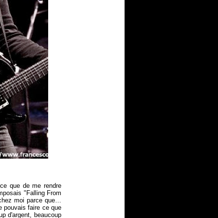
it-ce que de me rendre
omposais "Falling From
r chez moi parce que…
je pouvais faire ce que
up d'argent, beaucoup