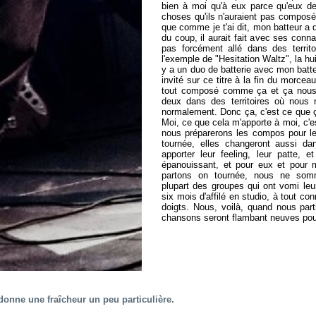
bien à moi qu'à eux parce qu'eux de
choses qu'ils n'auraient pas compo
que comme je t'ai dit, mon batteur a
du coup, il aurait fait avec ses conn
pas forcément allé dans des terri
l'exemple de "Hesitation Waltz", la hui
y a un duo de batterie avec mon batte
invité sur ce titre à la fin du morceau
tout composé comme ça et ça nous
deux dans des territoires où nous 
normalement. Donc ça, c'est ce que ç
Moi, ce que cela m'apporte à moi, c'
nous préparerons les compos pour les
tournée, elles changeront aussi da
apporter leur feeling, leur patte, 
épanouissant, et pour eux et pour
partons on tournée, nous ne so
plupart des groupes qui ont vomi le
six mois d'affilé en studio, à tout con
doigts. Nous, voilà, quand nous part
chansons seront flambant neuves pou
donne une fraîcheur un peu particulière.