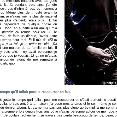
 de meilleurs relations avec les gens
é. Et là pendant trois ans, j'ai été
ce : pas d'intimité, pas de moment à
oi. Même plus de… juste avant la
bum, je n'avais même plus de matériel
vais plus d'argent, j'étais plus… Enfin
ours dépendant de quelque chose ou
. Donc j'en ai parlé à un ami qui m'a
x prendre du temps pour toi…
». Je
vu de faire un disque, j'avais juste
 temps pour moi. Et il m'a dit «
Si tu
s pour toi, je te prête les clés, j'ai
t une maison de sa famille en fait. Il
'y suis allé. Il n'y avait personne, je
re ce que je voulais. Et ça ne m'a pas
mi-journée avant de me remettre à
parti, quoi !
 temps qu'il fallait pour te ressourcer en fait.
ait juste le temps qu'il fallait pour me ressourcer et c'était surtout ne sera
voilà, je suis arrivé à la maison, j'ai posé mes affaires et le soir même je c
e du dernier album. Et ça ne m'a pas pris plus d'une après-midi à me senti
re la première fois depuis trois ans où je n'avais personne autour de moi, que 
p… Je voulais rechercher… je n'avais pas perdu beaucoup de temps, beauco