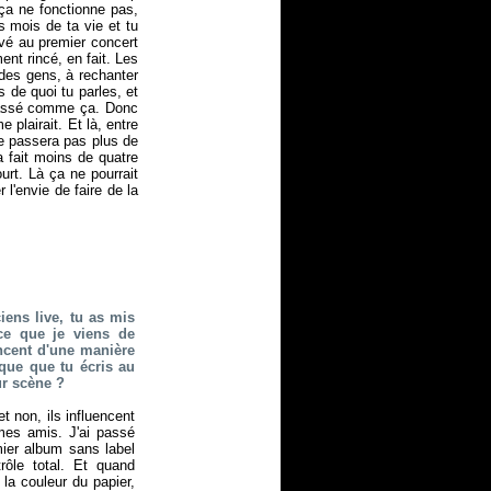
 ça ne fonctionne pas,
s mois de ta vie et tu
ivé au premier concert
ent rincé, en fait. Les
des gens, à rechanter
 de quoi tu parles, et
s passé comme ça. Donc
 plairait. Et là, entre
 se passera pas plus de
a fait moins de quatre
urt. Là ça ne pourrait
l'envie de faire de la
iens live, tu as mis
ce que je viens de
encent d'une manière
que que tu écris au
ur scène ?
t non, ils influencent
mes amis. J'ai passé
mier album sans label
rôle total. Et quand
 la couleur du papier,