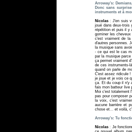
Arroway's: Demians,
Donc sans surprise
instruments et à mon
Nicolas
: J'en suis v
joué dans deux-trois 
répétition et puis il 
gominer les cheveux p
c'est vraiment de l
d'autres personnes. J
la musique sans avoi
- ce qui est le cas m
par la musique parce 
ça permet vraiment d'
de ces instruments-l
quand on parle de mo
C'est assez ridicule 
je joue et je vois ce
ça. Et du coup il n'y 
fais mon batteur live 
Moi c'est totalement l
pas pour composer pa
la voix, c'est vraim
aucune barrière et p
chose et… et voilà, c'
Arroway's: Tu fonctio
Nicolas
: Je fonction
ce nouvel album par