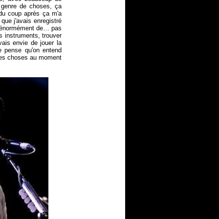
e genre de choses, ça
 du coup après ça m'a
ue j'avais enregistré
'ai énormément de… pas
 instruments, trouver
vais envie de jouer la
 je pense qu'on entend
et les choses au moment