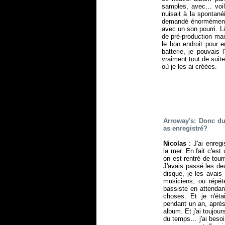
samples, avec… voilà
nuisait à la spontan
demandé énormément, 
avec un son pourri. L
de pré-production ma
le bon endroit pour e
batterie, je pouvais 
vraiment tout de suite
où je les ai créées.
Arroway's: Donc du
as enregistré?
Nicolas
: J'ai enreg
la mer. En fait c'es
on est rentré de tourn
J'avais passé les de
disque, je les avais
musiciens, ou répét
bassiste en attendan
choses. Et je n'ét
pendant un an, après
album. Et j'ai toujou
du temps… j'ai besoi