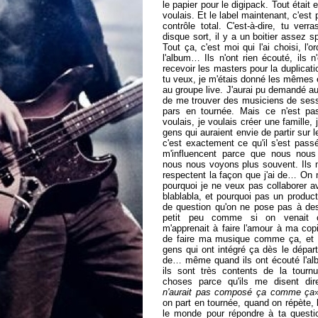
le papier pour le digipack. Tout étai
voulais. Et le label maintenant, c'est p
contrôle total. C'est-à-dire, tu ver
disque sort, il y a un boitier assez sp
Tout ça, c'est moi qui l'ai choisi, l
l'album… Ils n'ont rien écouté, ils n
recevoir les masters pour la duplicat
tu veux, je m'étais donné les mêmes 
au groupe live. J'aurai pu demandé au
de me trouver des musiciens de sessio
pars en tournée. Mais ce n'est pa
voulais, je voulais créer une famille, 
gens qui auraient envie de partir sur 
c'est exactement ce qu'il s'est pass
m'influencent parce que nous nous
nous nous voyons plus souvent. Ils m
respectent la façon que j'ai de… On
pourquoi je ne veux pas collaborer 
blablabla, et pourquoi pas un product
de question qu'on ne pose pas à des
petit peu comme si on venait 
m'apprenait à faire l'amour à ma copi
de faire ma musique comme ça, et 
gens qui ont intégré ça dès le départ
de… même quand ils ont écouté l'alb
ils sont très contents de la tourn
choses parce qu'ils me disent dir
n'aurait pas composé ça comme ça
on part en tournée, quand on répète, 
le monde pour répondre à ta questi