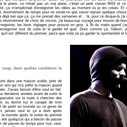
 le piano, ce n'était pas un vrai piano, c'était un petit clavier MIDI et c
éité, ça m'empêchait d'enregistrer les idées au moment où je les créais. Et
énormément de temps pour ne serait-ce que savoir rejouer quelque chose q
à déjà rien que ça, ça me prenait des semaines et… là, pour ce disque-là j
is énormément de choix de micros, j'ai beaucoup voyagé pour trouver de bons
nregistrer, les bons réglages pour pouvoir en gros, à 3h du matin quand j'a
l'enregistrer tout de suite et le garder tel quel. Donc comme ça, l'album,
 qu'il est différent du premier, parce que voilà j'ai pu garder la spontanéité 
 coup, dans quelles conditions tu
istré dans une maison isolée, près de
t un ami qui m'a prêté la maison quand
ée. J'avais besoin d'être seul en fait.
ux dernières années avant de sortir le
 passées sur la route à chercher des
er, ou dormir sur le canapé de mon
t de partir en tournée ou ce genre de
ais jamais seul et ça a duré après
 la tournée après la sortie du premier
rs été quelqu'un qui a besoin de passer
n de passer du temps pour moi, seul,