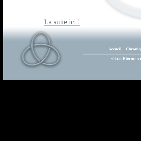
La suite ici !
Accueil
Chroniq
©Les Eternels 