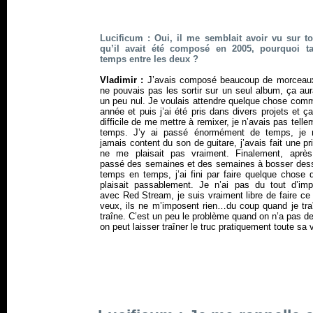
Lucificum : Oui, il me semblait avoir vu sur to
qu’il avait été composé en 2005, pourquoi t
temps entre les deux ?
Vladimir :
J’avais composé beaucoup de morceaux
ne pouvais pas les sortir sur un seul album, ça aur
un peu nul. Je voulais attendre quelque chose com
année et puis j’ai été pris dans divers projets et ç
difficile de me mettre à remixer, je n’avais pas telle
temps. J’y ai passé énormément de temps, je n
jamais content du son de guitare, j’avais fait une pr
ne me plaisait pas vraiment. Finalement, après
passé des semaines et des semaines à bosser des
temps en temps, j’ai fini par faire quelque chose 
plaisait passablement. Je n’ai pas du tout d’impé
avec Red Stream, je suis vraiment libre de faire ce
veux, ils ne m’imposent rien…du coup quand je traî
traîne. C’est un peu le problème quand on n’a pas de
on peut laisser traîner le truc pratiquement toute sa v