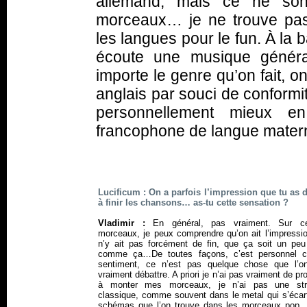
allemand, mais ce ne so
morceaux… je ne trouve pas ç
les langues pour le fun. À la
écoute une musique généra
importe le genre qu’on fait, 
anglais par souci de conformi
personnellement mieux en
francophone de langue maternel
Lucificum : On a parfois l’impression que tu as 
à finir les chansons… as-tu cette sensation ?
Vladimir :
En général, pas vraiment. Sur ce
morceaux, je peux comprendre qu’on ait l’impressio
n’y ait pas forcément de fin, que ça soit un peu
comme ça…De toutes façons, c’est personnel
sentiment, ce n’est pas quelque chose que l’o
vraiment débattre.
A priori
je n’ai pas vraiment de pr
à monter mes morceaux, je n’ai pas une str
classique, comme souvent dans le metal qui s’écar
schémas que l’on trouve dans les morceaux pop