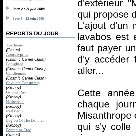
d'extérieur "
Jour 2 : 21 juin 2008
qui propose 
Jour 3 : 22 juin 2008
L'ajout d'un
REPORTS DU JOUR
lavabos est 
faut payer un
Anathema
(Gazus)
Apocalyptica
d'y accéder t
(Cosmic Camel Clash)
Benighted
aller...
(Cosmic Camel Clash)
Candlemass
(Cosmic Camel Clash)
Cavalera Conspiracy
(Kroboy)
Cette année
Gamma Ray
(Kroboy)
chaque jour
Helloween
(Kroboy)
Iced Earth
Misanthrope 
(Kroboy)
Legion Of The Damned
qui s'y colle
(Kroboy)
Porcupine Tree
(Gazus)