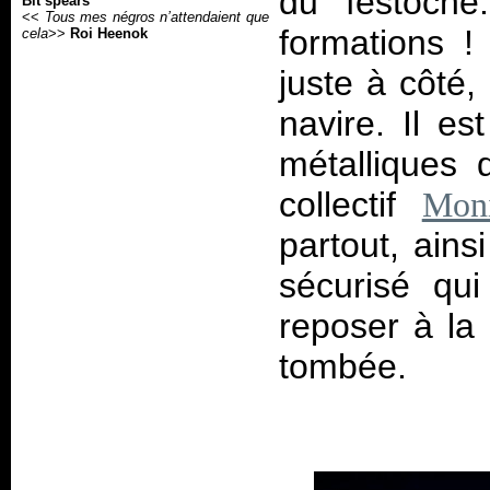
du festoche
Bit spears
<<
Tous mes négros n’attendaient que
formations !
cela
>>
Roi Heenok
juste à côté,
navire. Il e
métalliques 
collectif
Mon
partout, ain
sécurisé qui
reposer à la 
tombée.