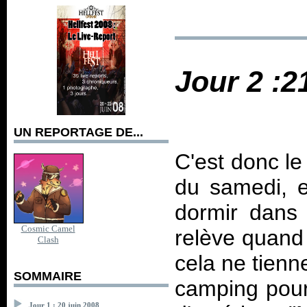
Jour 2 :2
UN REPORTAGE DE...
C'est donc le
du samedi, e
dormir dans
Cosmic Camel
relève quand 
Clash
cela ne tienne
SOMMAIRE
camping pour
Jour 1 : 20 juin 2008