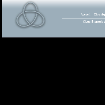
Accueil
Chroniq
©Les Eternels 