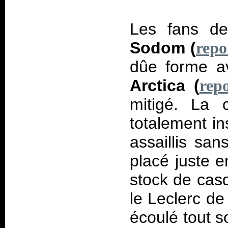
Les fans de
Sodom (
repo
dûe forme av
Arctica (
repo
mitigé. La 
totalement in
assaillis san
placé juste 
stock de casq
le Leclerc de
écoulé tout s