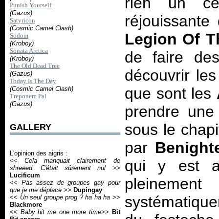
rien un ce
Punish Yourself
(Gazus)
réjouissante
Satyricon
(Cosmic Camel Clash)
Legion Of T
Sodom
(Kroboy)
Sonata Arctica
de faire des
(Kroboy)
The Old Dead Tree
découvrir le
(Gazus)
Today Is The Day
que sont les
(Cosmic Camel Clash)
Treponem Pal
(Gazus)
prendre une 
sous le chapi
GALLERY
par
Benight
L'opinion des aigris :
qui y est a
<<
Cela manquait clairement de
shreeed. C'était sûrement nul
>>
Lucificum
pleinemen
<<
Pas assez de groupes gay pour
que je me déplace
>>
Dupingay
systématique
<<
Un seul groupe prog ? ha ha ha
>>
Blackmore
<<
Baby hit me one more time
>>
Bit