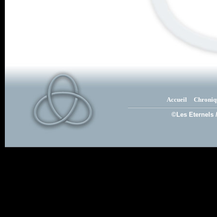
Accueil
Chroniq
©Les Eternels 