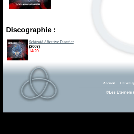
Discographie :
Schizoid Affective Disorder
(2007)
14/20
Accueil
Chroniq
©Les Eternels 