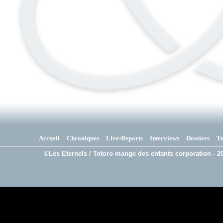
Accueil
Chroniques
Live-Reports
Interviews
Dossiers
T
©Les Eternels / Totoro mange des enfants corporation - 20