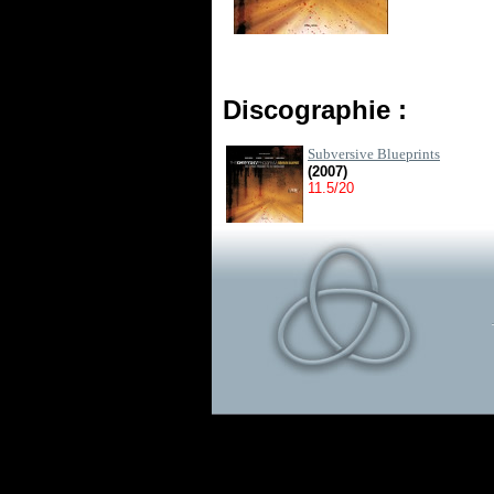
Discographie :
Subversive Blueprints
(2007)
11.5/20