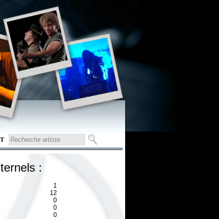
T
ternels :
1
12
0
0
0