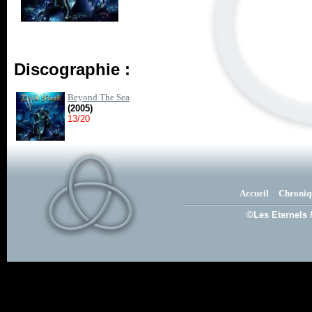
Discographie :
Beyond The Sea
(2005)
13/20
Accueil
Chroniq
©Les Eternels 