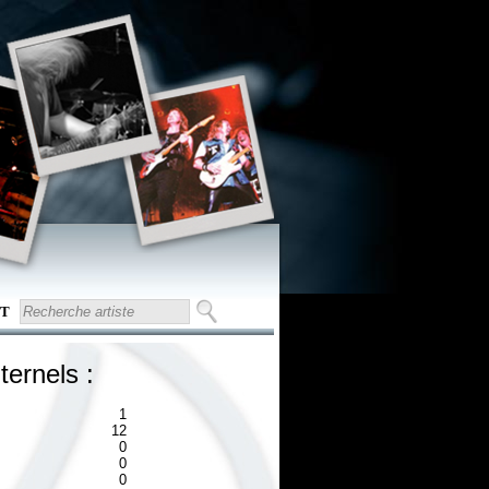
T
ternels :
1
12
0
0
0