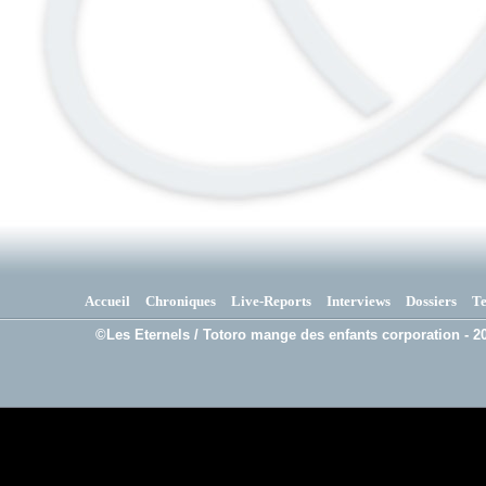
Accueil
Chroniques
Live-Reports
Interviews
Dossiers
T
©Les Eternels / Totoro mange des enfants corporation - 20