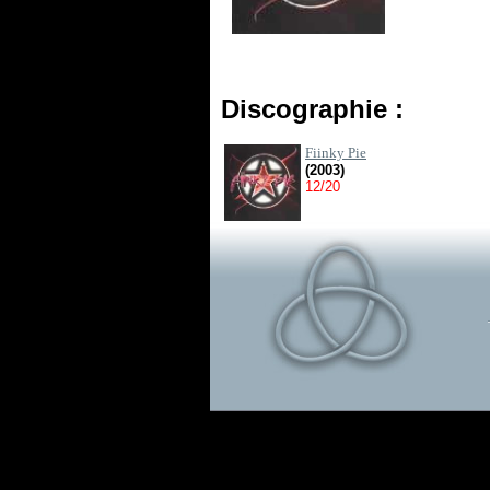
Discographie :
Fiinky Pie
(2003)
12/20