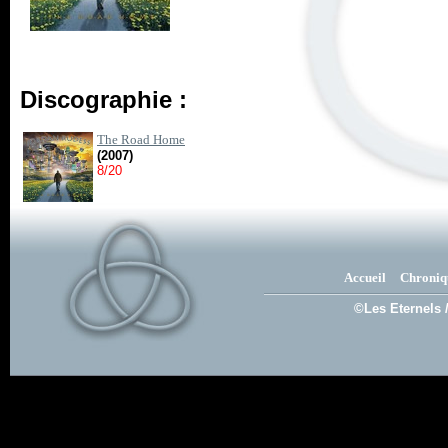
Discographie :
The Road Home
(2007)
8/20
Accueil
Chroniq
©Les Eternels 